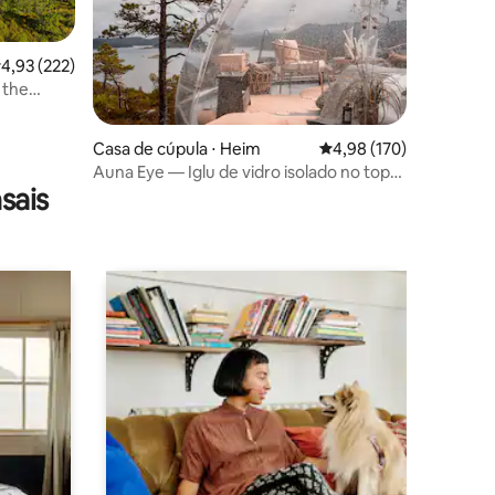
,93 de uma avaliação média de 5, 222 avaliações
4,93 (222)
 the
ções
Casa de cúpula ⋅ Heim
4,98 de uma avaliação 
4,98 (170)
Auna Eye — Iglu de vidro isolado no topo
sais
da colina