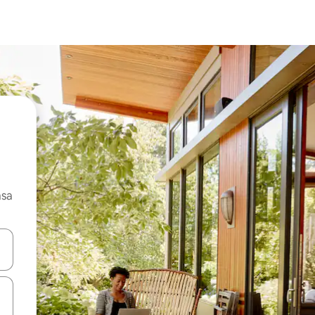
asa
ore-os usando as seta para cima e para baixo do teclado ou tocando e