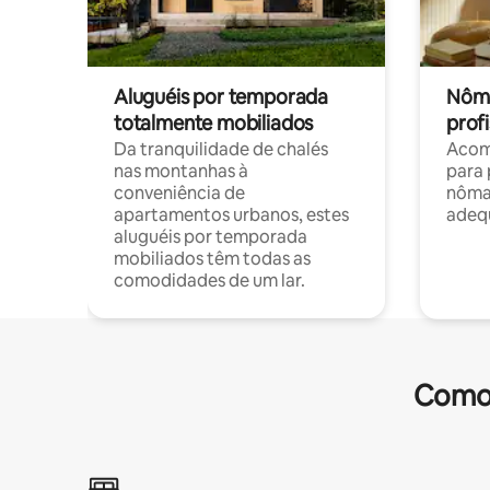
Aluguéis por temporada
Nôma
totalmente mobiliados
profi
Da tranquilidade de chalés
Acom
nas montanhas à
para 
conveniência de
nôma
apartamentos urbanos, estes
adequ
aluguéis por temporada
mobiliados têm todas as
comodidades de um lar.
Comod