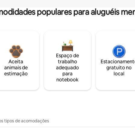
odidades populares para aluguéis men
Espaço de
Aceita
trabalho
Estacionament
animais de
adequado
gratuito no
estimação
para
local
notebook
os tipos de acomodações