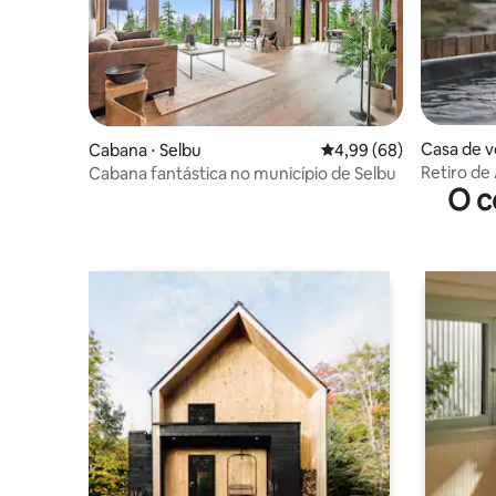
Casa de v
Cabana ⋅ Selbu
4,99 de uma avaliação 
4,99 (68)
Retiro de
Cabana fantástica no município de Selbu
O c