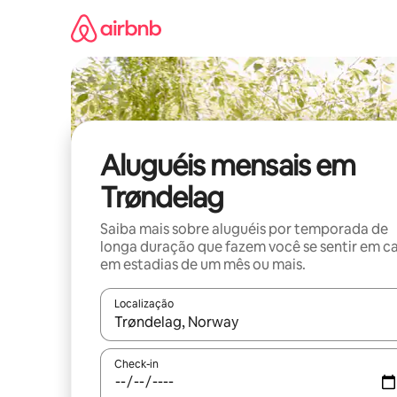
Pular
para
o
conteúdo
Aluguéis mensais em
Trøndelag
Saiba mais sobre aluguéis por temporada de
longa duração que fazem você se sentir em c
em estadias de um mês ou mais.
Localização
Quando os resultados estiverem disponíveis, expl
Check-in