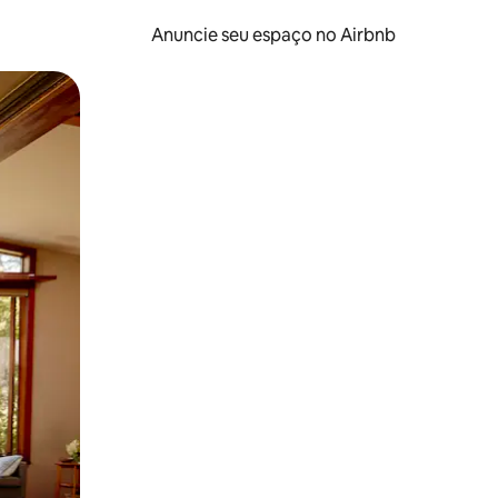
Anuncie seu espaço no Airbnb
 deslizando o dedo na tela.