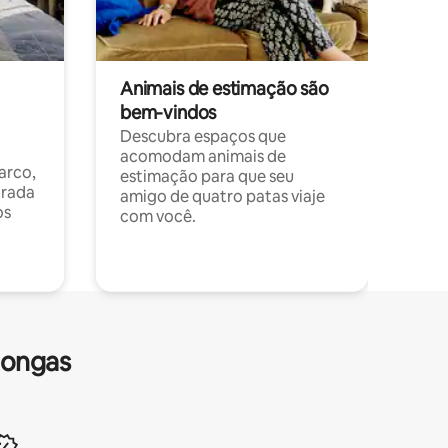
Animais de estimação são
bem-vindos
Descubra espaços que
acomodam animais de
arco,
estimação para que seu
orada
amigo de quatro patas viaje
os
com você.
longas