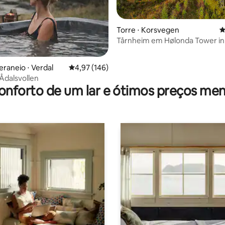
Torre ⋅ Korsvegen
4
Tårnheim em Hølonda Tower in
woods Melhus
eraneio ⋅ Verdal
4,97 de uma avaliação média de 5, 146 avalia
4,97 (146)
média de 5, 68 avaliações
 Ådalsvollen
onforto de um lar e ótimos preços men