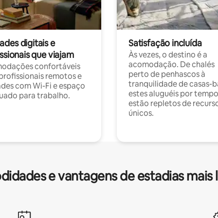
des digitais e
Satisfação incluída
ssionais que viajam
Às vezes, o destino é a
acomodação. De chalés
odações confortáveis
perto de penhascos à
profissionais remotos e
tranquilidade de casas-b
des com Wi-Fi e espaço
estes aluguéis por temp
ado para trabalho.
estão repletos de recurs
únicos.
idades e vantagens de estadias mais 