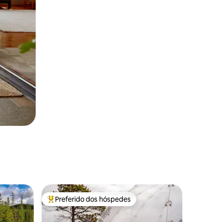
Preferido dos hóspedes
os hóspedes
Entre os melhores preferidos dos hóspedes