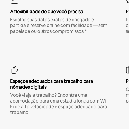
A flexibilidade de que você precisa
P
Escolha suas datas exatas de chegada e
P
partida e reserve online com facilidade — sem
d
papelada ou outros compromissos.*
s
Espaços adequados para trabalho para
P
nômades digitais
O
Você viaja a trabalho? Encontre uma
m
acomodação para uma estadia longa com Wi-
p
Fi de alta velocidade e espaço adequado para
trabalho.