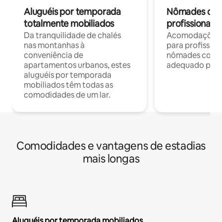
Aluguéis por temporada
Nômades digit
totalmente mobiliados
profissionais 
Da tranquilidade de chalés
Acomodações c
nas montanhas à
para profission
conveniência de
nômades com W
apartamentos urbanos, estes
adequado para 
aluguéis por temporada
mobiliados têm todas as
comodidades de um lar.
Comodidades e vantagens de estadias
mais longas
Aluguéis por temporada mobiliados