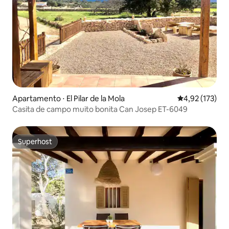
Apartamento ⋅ El Pilar de la Mola
4,92 de uma av
4,92 (173)
Casita de campo muito bonita Can Josep ET-6049
Superhost
Superhost