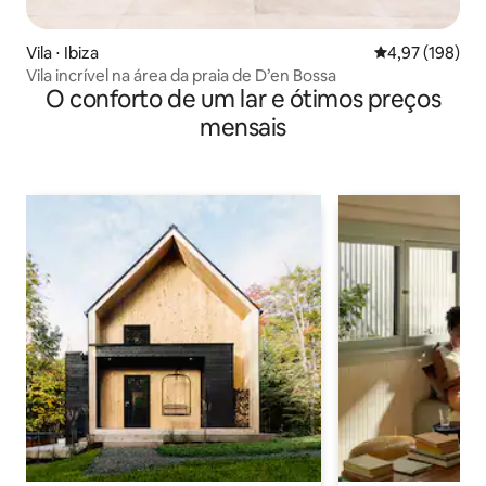
Vila ⋅ Ibiza
4,97 de uma av
4,97 (198)
Vila incrível na área da praia de D’en Bossa
O conforto de um lar e ótimos preços
mensais