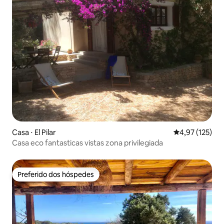
Casa ⋅ El Pilar
4,97 de uma av
4,97 (125)
Casa eco fantasticas vistas zona privilegiada
Preferido dos hóspedes
Preferido dos hóspedes