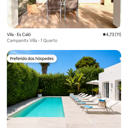
Vila ⋅ Es Caló
4,73 de uma a
4,73 (11)
Campanitx Villa - 1 Quarto
Preferido dos hóspedes
Preferido dos hóspedes