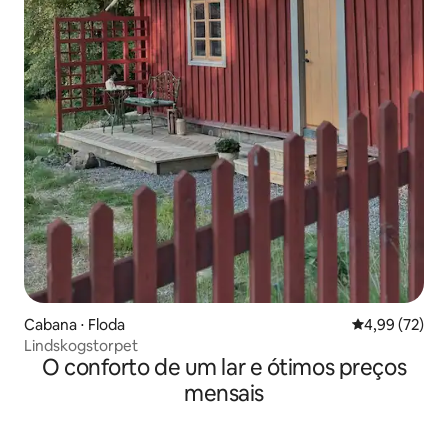
Cabana ⋅ Floda
4,99 de uma a
4,99 (72)
Lindskogstorpet
O conforto de um lar e ótimos preços
mensais