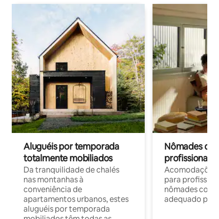
Aluguéis por temporada
Nômades digit
totalmente mobiliados
profissionais 
Da tranquilidade de chalés
Acomodações c
nas montanhas à
para profission
conveniência de
nômades com W
apartamentos urbanos, estes
adequado para 
aluguéis por temporada
mobiliados têm todas as