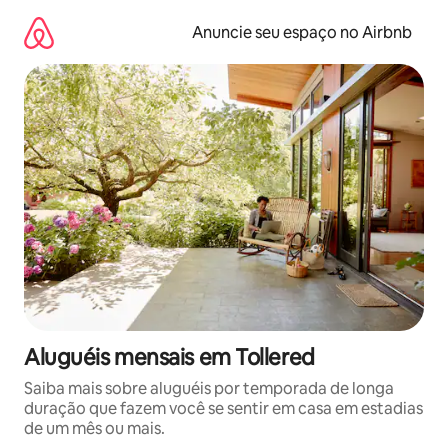
Pular
para
Anuncie seu espaço no Airbnb
o
conteúdo
Aluguéis mensais em Tollered
Saiba mais sobre aluguéis por temporada de longa
duração que fazem você se sentir em casa em estadias
de um mês ou mais.