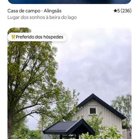
Casa de campo ⋅ Alingsås
5 de uma av
5 (236)
Lugar dos sonhos à beira do lago
Preferido dos hóspedes
Entre os melhores preferidos dos hóspedes