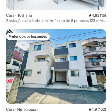
Casa ⋅ Toshima
4,93 de uma a
4,93 (15)
2 estações até Ikebukuro/máximo de 8 pessoas/123 ㎡/4
camas e 3 quartos/para famílias e grupos
Preferido dos hóspedes
Preferido dos hóspedes
Casa ⋅ Nishinippori
4,9 de uma av
4,9 (102)