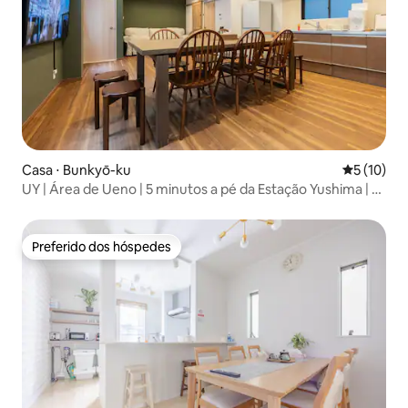
Casa ⋅ Bunkyō-ku
5 de uma a
5 (10)
UY | Área de Ueno | 5 minutos a pé da Estação Yushima | 9
minutos a pé do Parque Ueno | Casa inteira | 2 banheiros
com chuveiro
Preferido dos hóspedes
Preferido dos hóspedes