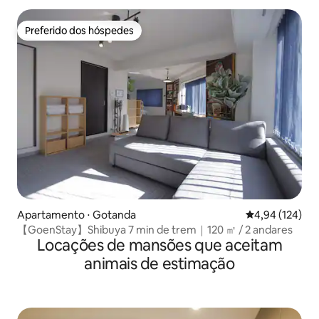
Preferido dos hóspedes
Preferido dos hóspedes
Apartamento ⋅ Gotanda
4,94 de uma av
4,94 (124)
【GoenStay】Shibuya 7 min de trem｜120 ㎡ / 2 andares
Locações de mansões que aceitam
animais de estimação