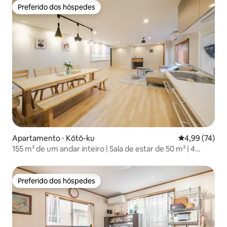
Preferido dos hóspedes
Preferido dos hóspedes
Apartamento ⋅ Kōtō-ku
4,99 de uma a
4,99 (74)
155 m² de um andar inteiro | Sala de estar de 50 m² | 4
quartos | 3 banheiros e 3 toaletes | Ginza, Tsukiji, Toyosu,
Daiba, Disney
Preferido dos hóspedes
Preferido dos hóspedes