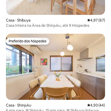
Casa ⋅ Shibuya
4,97 de uma a
4,97 (67)
Casa Inteira na Área de Shinjuku, até 9 Hóspedes.
Preferido dos hóspedes
Preferido dos hóspedes
Casa ⋅ Shinjuku
4,93 de uma a
4,93 (44)
6 min para JR Shinjuku, 15 min para JR Shibuya-Yotsuya