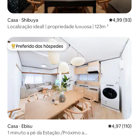
Casa ⋅ Shibuya
4,99 de uma a
4,99 (93)
Localização ideal! | propriedade luxuosa | 123m ²
Preferido dos hóspedes
Entre os melhores preferidos dos hóspedes
Casa ⋅ Ebisu
4,97 de uma av
4,97 (110)
1 minuto a pé da Estação./Próximo a
Shibuya/5LDK/10camas/130㎡