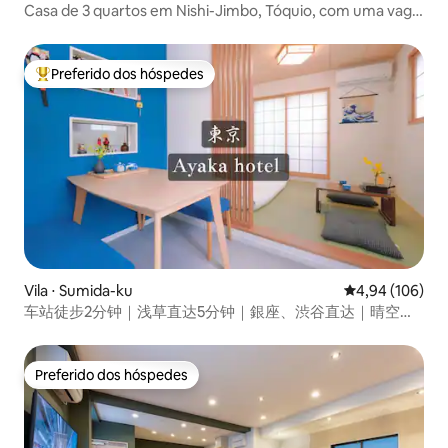
Casa de 3 quartos em Nishi-Jimbo, Tóquio, com uma vaga
de garagem! Perto de Ueno e Akihabara
Preferido dos hóspedes
Entre os melhores preferidos dos hóspedes
Vila ⋅ Sumida-ku
4,94 de uma av
4,94 (106)
车站徒步2分钟｜浅草直达5分钟｜銀座、渋谷直达｜晴空塔
徒步圈内｜成田羽田空港直达｜整栋别墅出租
Preferido dos hóspedes
Preferido dos hóspedes