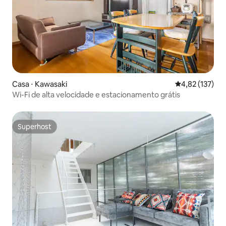
Casa ⋅ Kawasaki
4,82 de uma av
4,82 (137)
Wi-Fi de alta velocidade e estacionamento grátis
Superhost
Superhost