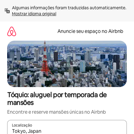
Pular
Algumas informações foram traduzidas automaticamente. 
para
Mostrar idioma original
o
conteúdo
Anuncie seu espaço no Airbnb
Tóquio: aluguel por temporada de
mansões
Encontre e reserve mansões únicas no Airbnb
Localização
Quando os resultados estiverem disponíveis, explore-os usando