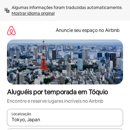
Pular
Algumas informações foram traduzidas automaticamente. 
para
Mostrar idioma original
o
conteúdo
Anuncie seu espaço no Airbnb
Aluguéis por temporada em Tóquio
Encontre e reserve lugares incríveis no Airbnb
Localização
Quando os resultados estiverem disponíveis, explore-os usando