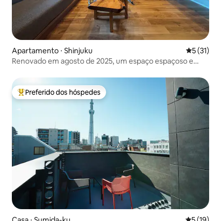
Apartamento ⋅ Shinjuku
5 de uma a
5 (31)
Renovado em agosto de 2025, um espaço espaçoso e
confortável (no 2º andar), mesmo estando no centro da
cidade
Preferido dos hóspedes
Entre os melhores preferidos dos hóspedes
Casa ⋅ Sumida-ku
5 de uma a
5 (19)