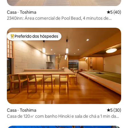
Casa ⋅ Toshima
5 de uma a
5 (40)
2340inn: Área comercial de Pool Bead, 4 minutos de
metrô, terraço com vista para o Monte Fuji, design
absolutamente bonito de 55 metros quadrados, tatami
japonês + sala de estar, 2 banheiros
Preferido dos hóspedes
Entre os melhores preferidos dos hóspedes
Casa ⋅ Toshima
5 de uma a
5 (30)
Casa de 120㎡ com banho Hinoki e sala de chá a 1 min da
estação