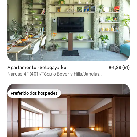
Apartamento ⋅ Setagaya-ku
4,88 de uma a
4,88 (51)
Naruse 4F (401)/Tóquio Beverly Hills/Janelas
grandes/Shibuya/Sinjuku/Celebridades/Vista
bonita/Céu/ARTE
Preferido dos hóspedes
Preferido dos hóspedes