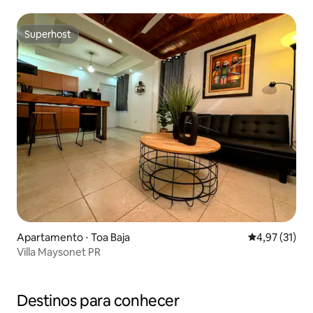
Superhost
Superhost
Apartamento ⋅ Toa Baja
4,97 de uma a
4,97 (31)
Villa Maysonet PR
Destinos para conhecer