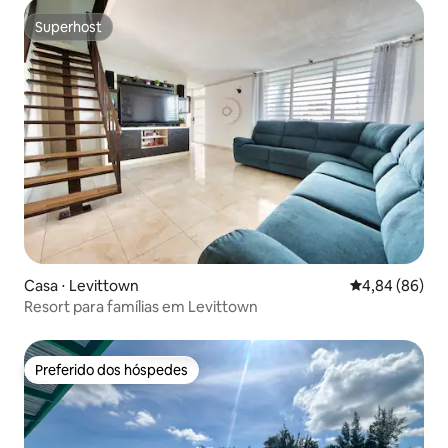
Superhost
Superhost
Casa ⋅ Levittown
4,84 de uma av
4,84 (86)
Resort para famílias em Levittown
Preferido dos hóspedes
Preferido dos hóspedes