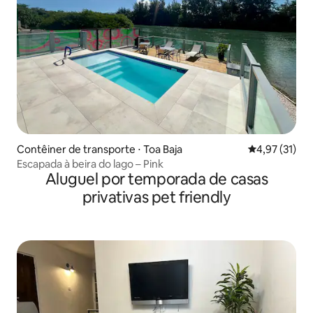
Contêiner de transporte ⋅ Toa Baja
4,97 de uma a
4,97 (31)
Escapada à beira do lago – Pink
Aluguel por temporada de casas
privativas pet friendly