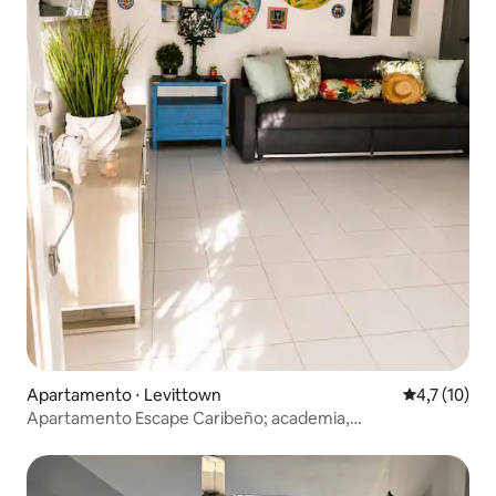
Apartamento ⋅ Levittown
4,7 de uma a
4,7 (10)
Apartamento Escape Caribeño; academia,
estacionamento/centro de tudo.