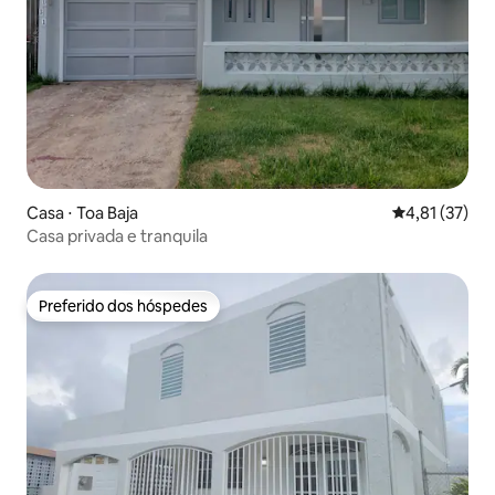
Casa ⋅ Toa Baja
4,81 de uma a
4,81 (37)
Casa privada e tranquila
Preferido dos hóspedes
Preferido dos hóspedes