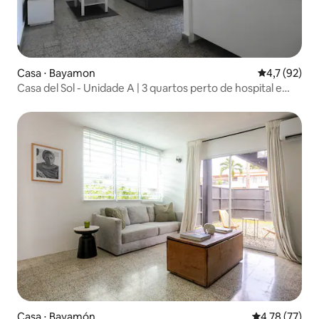
Casa ⋅ Bayamon
4,7 de uma a
4,7 (92)
Casa del Sol - Unidade A | 3 quartos perto de hospital e
shoppings
Casa ⋅ Bayamón
4,78 de uma a
4,78 (77)