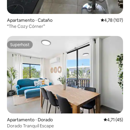
Apartamento ⋅ Cataño
4,78 de uma av
4,78 (107)
“The Cozy Córner”
Superhost
Superhost
Apartamento ⋅ Dorado
4,71 de uma a
4,71 (45)
Dorado Tranquil Escape