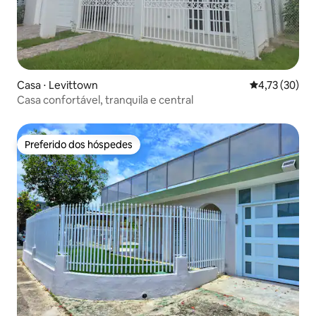
Casa ⋅ Levittown
4,73 de uma a
4,73 (30)
Casa confortável, tranquila e central
Preferido dos hóspedes
Preferido dos hóspedes