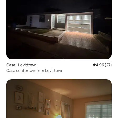
Casa ⋅ Levittown
4,96 de uma a
4,96 (27)
Casa confortável em Levittown