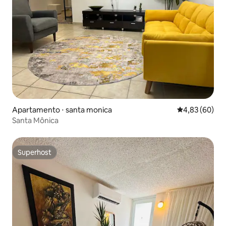
Apartamento ⋅ santa monica
4,83 de uma a
4,83 (60)
Santa Mônica
Superhost
Superhost