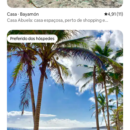
Casa ⋅ Bayamón
4,91 de uma a
4,91 (11)
Casa Abuela: casa espaçosa, perto de shopping e
restaurante
Preferido dos hóspedes
Preferido dos hóspedes