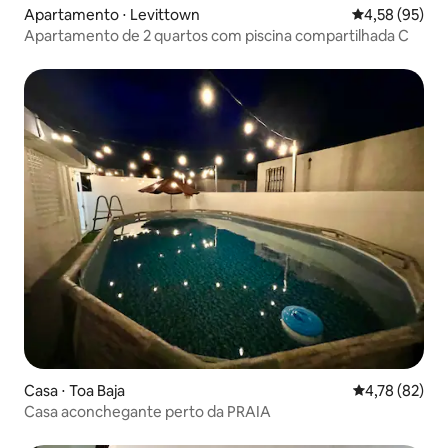
Apartamento ⋅ Levittown
4,58 de uma a
4,58 (95)
Apartamento de 2 quartos com piscina compartilhada C
Casa ⋅ Toa Baja
4,78 de uma a
4,78 (82)
Casa aconchegante perto da PRAIA