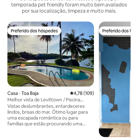
temporada pet friendly foram muito bem avaliados
por sua localização, limpeza e muito mais.
Preferido dos hóspedes
Preferido dos hó
Preferido dos hóspedes
Preferido dos hó
Casa ⋅ Toa Baja
4,78 de uma avaliação média de 
4,78 (109)
Melhor vista de Levittown / Piscina
privativa / Caminhada até a praia!
Vistas deslumbrantes, entardeceres
lindos, brisas do mar. Ótimo lugar para
uma escapada romântica ou para
famílias que estão procurando uma
estadia tranquila e relaxante. Perfeito
para sessão de fotos de dia ou de noite.