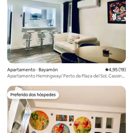
Apartamento ⋅ Bayamón
4,95 de uma a
4,95 (19)
Apartamento Hemingway/ Perto da Plaza del Sol, Cassino
e Praia
Preferido dos hóspedes
Preferido dos hóspedes