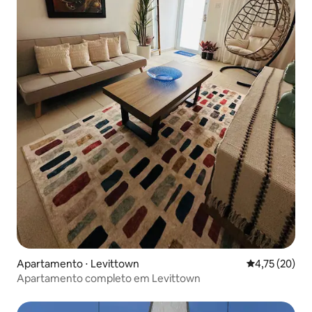
Apartamento ⋅ Levittown
4,75 de uma a
4,75 (20)
Apartamento completo em Levittown