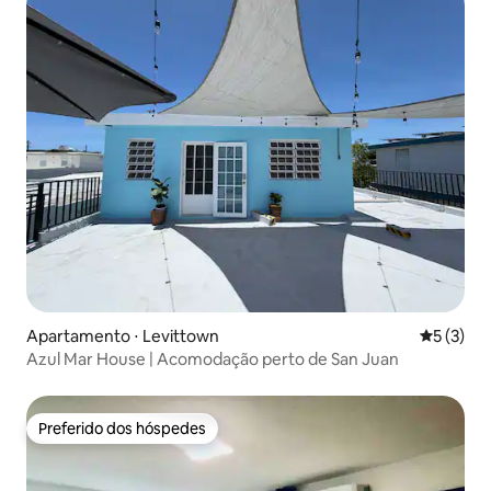
Apartamento ⋅ Levittown
5 de uma 
5 (3)
Azul Mar House | Acomodação perto de San Juan
Preferido dos hóspedes
Preferido dos hóspedes