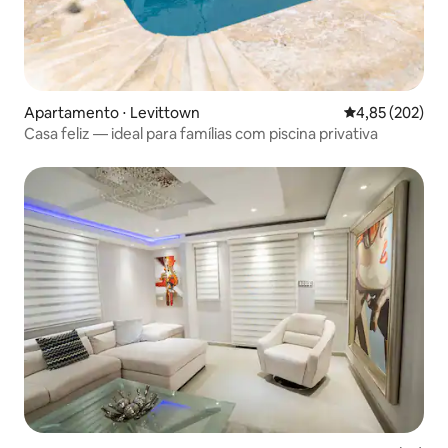
Apartamento ⋅ Levittown
4,85 de uma av
4,85 (202)
Casa feliz — ideal para famílias com piscina privativa