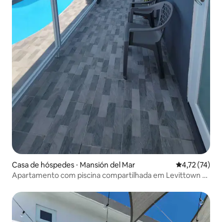
Casa de hóspedes ⋅ Mansión del Mar
4,72 de uma a
4,72 (74)
Apartamento com piscina compartilhada em Levittown -
Apt B