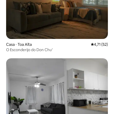
Casa ⋅ Toa Alta
4,71 de uma a
4,71 (52)
O Esconderijo do Don Chu'