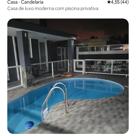
Casa ⋅ Candelaria
4,55 de uma a
4,55 (44)
Casa de luxo moderna com piscina privativa