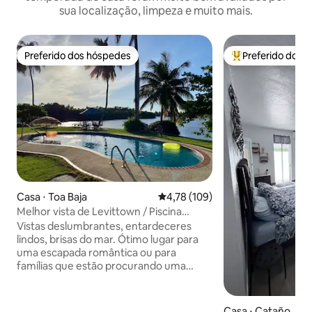
sua localização, limpeza e muito mais.
Preferido dos hóspedes
Preferido dos 
Preferido dos hóspedes
Entre os melhore
Casa ⋅ Toa Baja
4,78 de uma avaliação média de 
4,78 (109)
Melhor vista de Levittown / Piscina
privativa / Caminhada até a praia!
Vistas deslumbrantes, entardeceres
lindos, brisas do mar. Ótimo lugar para
uma escapada romântica ou para
famílias que estão procurando uma
estadia tranquila e relaxante. Perfeito
para sessão de fotos de dia ou de noite.
Caminhe até a praia e restaurantes.
Casa ⋅ Cataño