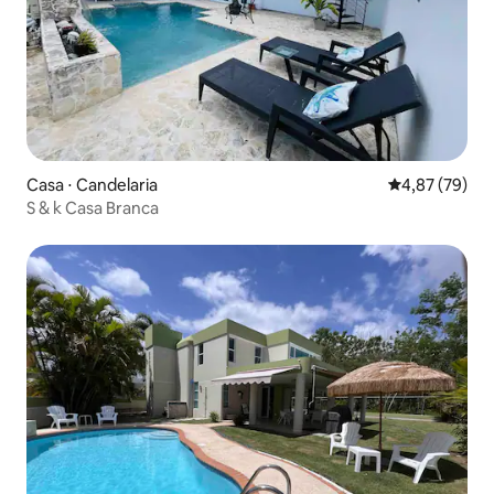
Casa ⋅ Candelaria
4,87 de uma a
4,87 (79)
S & k Casa Branca