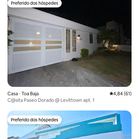
Preferido dos hóspedes
Preferido dos hóspedes
Casa ⋅ Toa Baja
4,84 de uma a
4,84 (61)
C@sita Paseo Dorado @ Levittown apt. 1
Preferido dos hóspedes
Preferido dos hóspedes