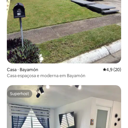
Casa ⋅ Bayamón
4,9 de uma a
4,9 (20)
Casa espaçosa e moderna em Bayamón
Superhost
Superhost