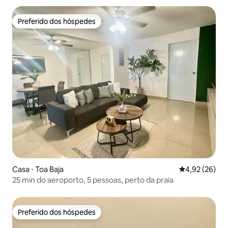
Preferido dos hóspedes
Preferido dos hóspedes
Casa ⋅ Toa Baja
4,92 de uma a
4,92 (26)
25 min do aeroporto, 5 pessoas, perto da praia
Preferido dos hóspedes
Preferido dos hóspedes