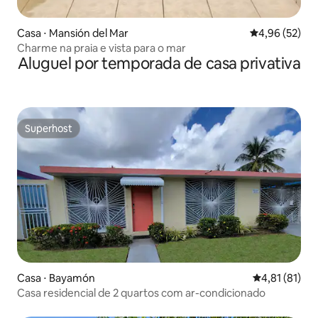
Casa ⋅ Mansión del Mar
4,96 de uma a
4,96 (52)
Charme na praia e vista para o mar
Aluguel por temporada de casa privativa
Superhost
Superhost
Casa ⋅ Bayamón
4,81 de uma a
4,81 (81)
Casa residencial de 2 quartos com ar-condicionado