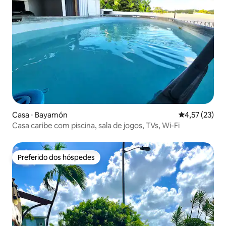
Casa ⋅ Bayamón
4,57 de uma a
4,57 (23)
Casa caribe com piscina, sala de jogos, TVs, Wi-Fi
Preferido dos hóspedes
Preferido dos hóspedes