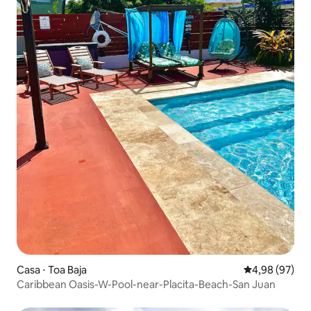
Casa ⋅ Toa Baja
4,98 de uma a
4,98 (97)
Caribbean Oasis-W-Pool-near-Placita-Beach-San Juan