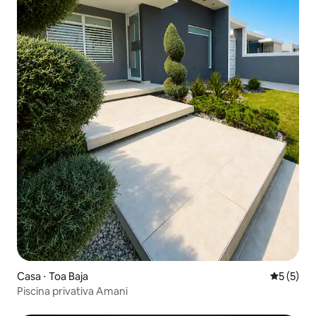
Casa ⋅ Toa Baja
5 de uma 
5 (5)
Piscina privativa Amani