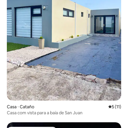
Casa ⋅ Cataño
5 de uma a
5 (11)
Casa com vista para a baía de San Juan