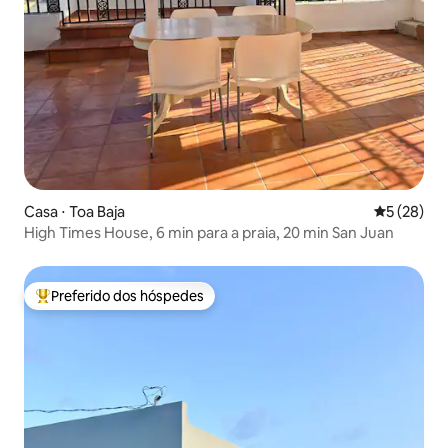
Casa ⋅ Toa Baja
5 de uma a
5 (28)
High Times House, 6 min para a praia, 20 min San Juan
Preferido dos hóspedes
Entre os melhores preferidos dos hóspedes