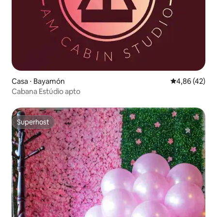
Casa ⋅ Bayamón
4,86 de uma a
4,86 (42)
Cabana Estúdio apto
Superhost
Superhost