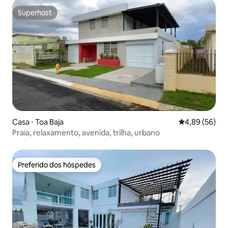
Superhost
Superhost
Casa ⋅ Toa Baja
4,89 de uma a
4,89 (56)
Praia, relaxamento, avenida, trilha, urbano
Preferido dos hóspedes
Preferido dos hóspedes