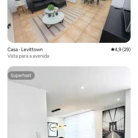
Casa ⋅ Levittown
4,9 de uma a
4,9 (29)
Vista para a avenida
Superhost
Superhost