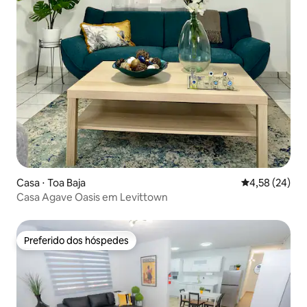
Casa ⋅ Toa Baja
4,58 de uma a
4,58 (24)
Casa Agave Oasis em Levittown
Preferido dos hóspedes
Preferido dos hóspedes