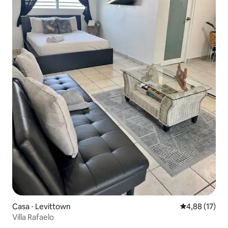
Casa ⋅ Levittown
4,88 de uma a
4,88 (17)
Villa Rafaelo