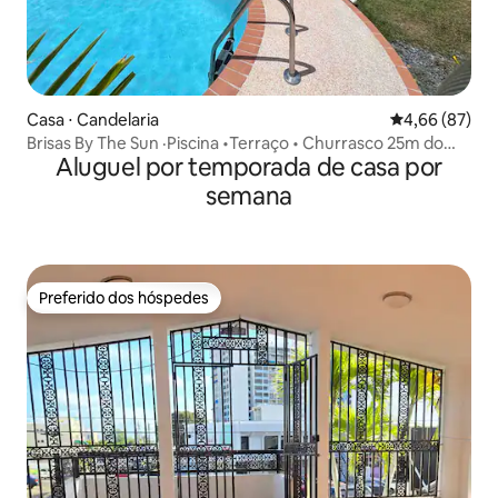
Casa ⋅ Candelaria
4,66 de uma a
4,66 (87)
Brisas By The Sun ·Piscina •Terraço • Churrasco 25m do
Aluguel por temporada de casa por
aeroporto
semana
Preferido dos hóspedes
Preferido dos hóspedes