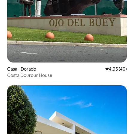
Casa ⋅ Dorado
4,95 de uma a
4,95 (40)
Costa Dourour House