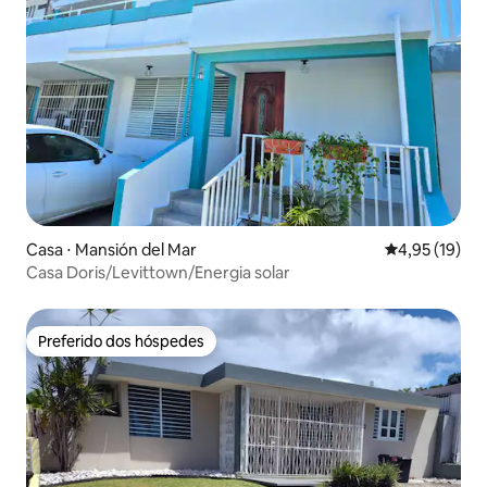
Casa ⋅ Mansión del Mar
4,95 de uma a
4,95 (19)
Casa Doris/Levittown/Energia solar
Preferido dos hóspedes
Preferido dos hóspedes