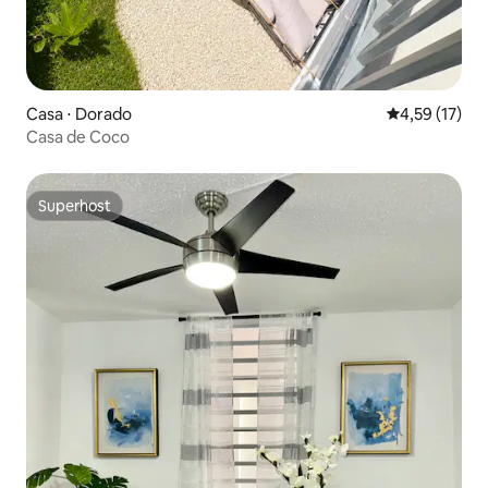
Casa ⋅ Dorado
4,59 de uma a
4,59 (17)
Casa de Coco
Superhost
Superhost