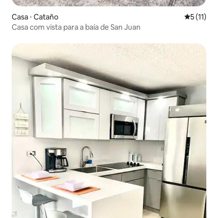
Casa ⋅ Cataño
5 de uma a
5 (11)
Casa com vista para a baía de San Juan