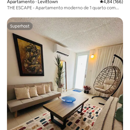
Apartamento ⋅ Levittown
4,84 de uma av
4,84 (166)
THE ESCAPE - Apartamento moderno de 1 quarto com
jacuzzi
Superhost
Superhost