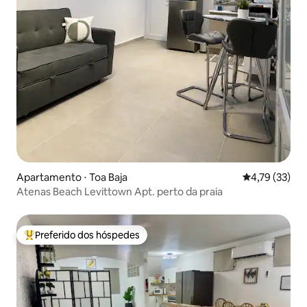
Apartamento ⋅ Toa Baja
4,79 de uma a
4,79 (33)
Atenas Beach Levittown Apt. perto da praia
Preferido dos hóspedes
Entre os melhores preferidos dos hóspedes