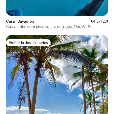
Casa ⋅ Bayamón
4,57 de uma a
4,57 (23)
Casa caribe com piscina, sala de jogos, TVs, Wi-Fi
Preferido dos hóspedes
Preferido dos hóspedes