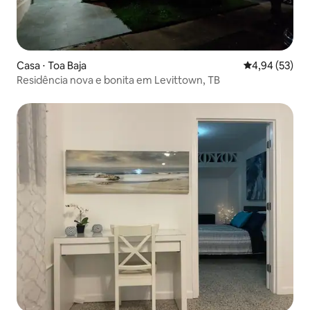
Casa ⋅ Toa Baja
4,94 de uma a
4,94 (53)
Residência nova e bonita em Levittown, TB