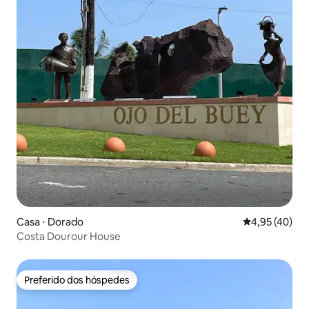
Casa ⋅ Dorado
4,95 de uma a
4,95 (40)
Costa Dourour House
Preferido dos hóspedes
Preferido dos hóspedes