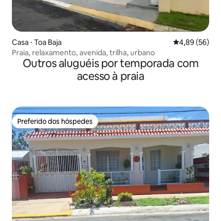
Casa ⋅ Toa Baja
4,89 de uma a
4,89 (56)
Praia, relaxamento, avenida, trilha, urbano
Outros aluguéis por temporada com
acesso à praia
Preferido dos hóspedes
Preferido dos hóspedes