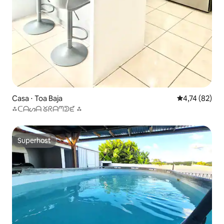
Casa ⋅ Toa Baja
4,74 de uma a
4,74 (82)
⁂ᑕᗩᔕᗩ ᘜᖇᗩᘉᕲᘿ ⁂
Superhost
Superhost