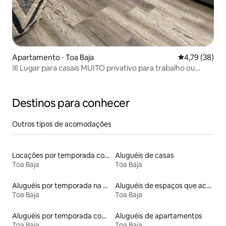
Apartamento ⋅ Toa Baja
4,79 de uma a
4,79 (38)
ꕤ Lugar para casais MUITO privativo para trabalho ou
lazer.
Destinos para conhecer
Outros tipos de acomodações
Locações por temporada com piscina
Aluguéis de casas
Toa Baja
Toa Baja
Aluguéis por temporada na orla
Aluguéis de espaços que aceitam animais de estimação
Toa Baja
Toa Baja
Aluguéis por temporada com acesso ao lago
Aluguéis de apartamentos
Toa Baja
Toa Baja