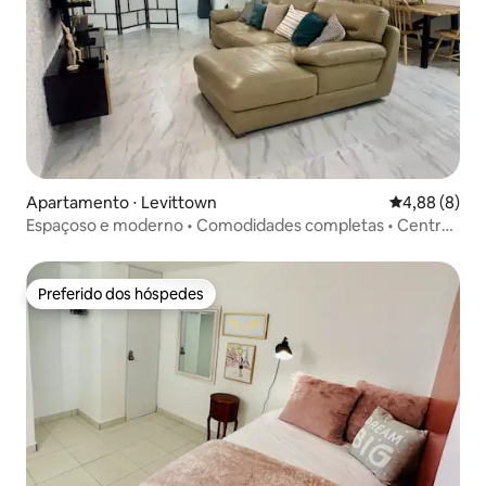
Apartamento ⋅ Levittown
4,88 de uma 
4,88 (8)
Espaçoso e moderno • Comodidades completas • Central,
com estacionamento
Preferido dos hóspedes
Preferido dos hóspedes