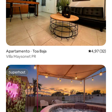
Apartamento ⋅ Toa Baja
4,97 de uma a
4,97 (32)
Villa Maysonet PR
Superhost
Superhost