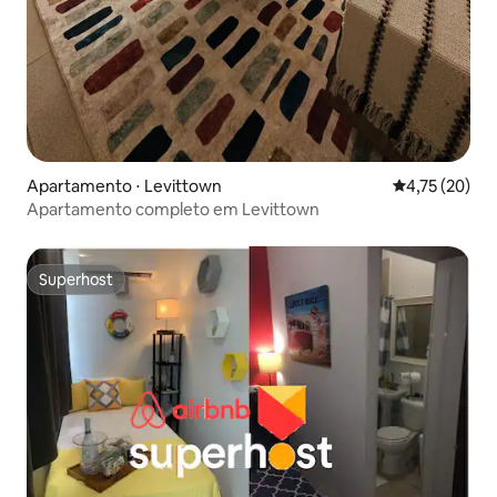
Apartamento ⋅ Levittown
4,75 de uma a
4,75 (20)
Apartamento completo em Levittown
Superhost
Superhost