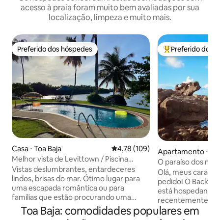
acesso à praia foram muito bem avaliadas por sua
localização, limpeza e muito mais.
Preferido dos hóspedes
Preferido dos 
Preferido dos hóspedes
Entre os melhore
Casa ⋅ Toa Baja
4,78 de uma avaliação média de 
4,78 (109)
Apartamento ⋅ Do
Melhor vista de Levittown / Piscina
O paraíso dos moch
privativa / Caminhada até a praia!
Vistas deslumbrantes, entardeceres
cisterna de água
Olá, meus caras e 
lindos, brisas do mar. Ótimo lugar para
pedido! O Backpack
uma escapada romântica ou para
está hospedando 
famílias que estão procurando uma
recentemente ren
estadia tranquila e relaxante. Perfeito
Toa Baja: comodidades populares em
para 2 hóspedes. 
para sessão de fotos de dia ou de noite.
antecipado, sem taxa