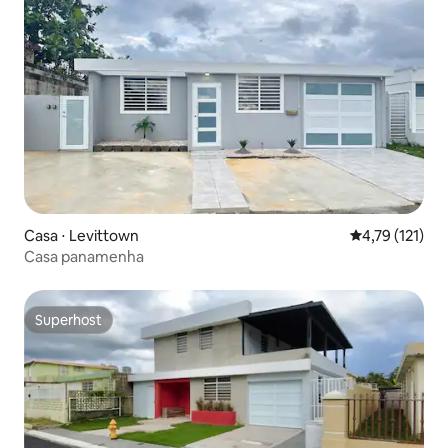
Casa ⋅ Levittown
4,79 de uma av
4,79 (121)
Casa panamenha
Superhost
Superhost