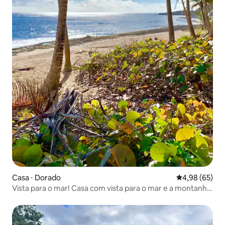
Casa ⋅ Dorado
4,98 de uma a
4,98 (65)
Vista para o mar! Casa com vista para o mar e a montanha
em Dorado