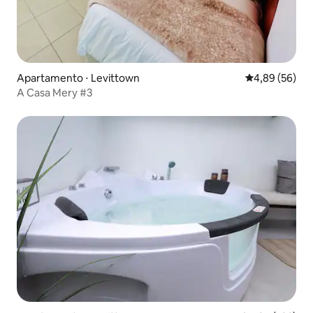
Apartamento ⋅ Levittown
4,89 de uma a
4,89 (56)
A Casa Mery #3