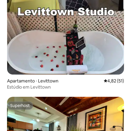
Apartamento ⋅ Levittown
4,82 de uma a
4,82 (51)
Estúdio em Levittown
Superhost
Superhost