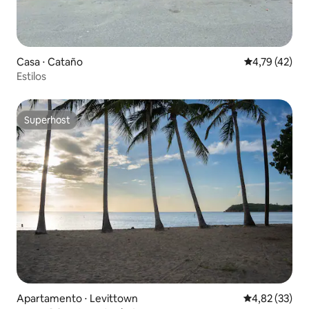
Casa ⋅ Cataño
4,79 de uma a
4,79 (42)
Estilos
Superhost
Superhost
Apartamento ⋅ Levittown
4,82 de uma a
4,82 (33)