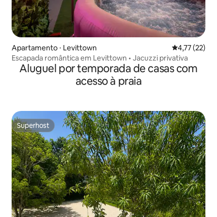
Apartamento ⋅ Levittown
4,77 de uma a
4,77 (22)
Escapada romântica em Levittown • Jacuzzi privativa
Aluguel por temporada de casas com
acesso à praia
Superhost
Superhost