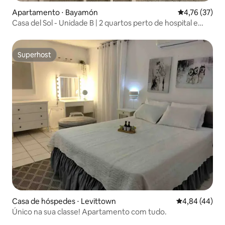
Apartamento ⋅ Bayamón
4,76 de uma a
4,76 (37)
Casa del Sol - Unidade B | 2 quartos perto de hospital e
shoppings
Superhost
Superhost
Casa de hóspedes ⋅ Levittown
4,84 de uma a
4,84 (44)
Único na sua classe! Apartamento com tudo.