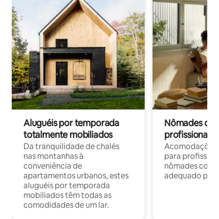
Aluguéis por temporada
Nômades digit
totalmente mobiliados
profissionais 
Da tranquilidade de chalés
Acomodações c
nas montanhas à
para profission
conveniência de
nômades com W
apartamentos urbanos, estes
adequado para 
aluguéis por temporada
mobiliados têm todas as
comodidades de um lar.