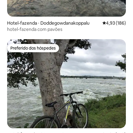
Hotel-fazenda ⋅ Doddegowdanakoppalu
4,93 de uma av
4,93 (186)
hotel-fazenda com pavões
Preferido dos hóspedes
Preferido dos hóspedes