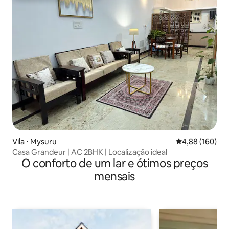
Vila ⋅ Mysuru
4,88 de uma av
4,88 (160)
Casa Grandeur | AC 2BHK | Localização ideal
O conforto de um lar e ótimos preços
mensais