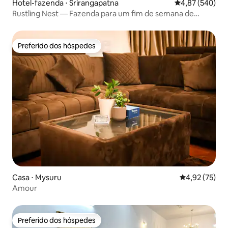
Hotel-fazenda ⋅ Srirangapatna
4,87 de uma ava
4,87 (540)
Rustling Nest — Fazenda para um fim de semana de
ciclismo
Preferido dos hóspedes
Preferido dos hóspedes
Casa ⋅ Mysuru
4,92 de uma a
4,92 (75)
Amour
Preferido dos hóspedes
Preferido dos hóspedes