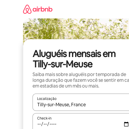
Pular
para
o
conteúdo
Aluguéis mensais em
Tilly-sur-Meuse
Saiba mais sobre aluguéis por temporada de
longa duração que fazem você se sentir em c
em estadias de um mês ou mais.
Localização
Quando os resultados estiverem disponíveis, expl
Check-in