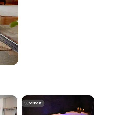
Superhost
os hóspedes
Superhost