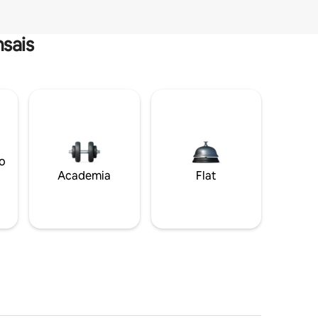
sais
o
Academia
Flat