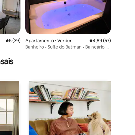
5 de uma avaliação média de 5, 39 avaliações
5 (39)
Apartamento ⋅ Verdun
4,89 de uma avaliação
4,89 (57)
Banheiro • Suíte do Batman • Balneário e
ções
sala de cinema
sais