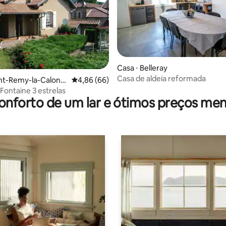
édia de 5, 184 avaliações
Casa ⋅ Belleray
Casa de aldeia reformada
int-Remy-la-Calonn
4,86 de uma avaliação média de 5, 66 avalia
4,86 (66)
 Fontaine 3 estrelas
onforto de um lar e ótimos preços men