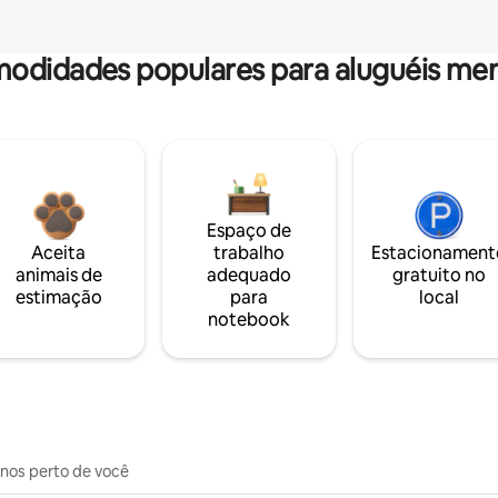
odidades populares para aluguéis men
Espaço de
Aceita
trabalho
Estacionament
animais de
adequado
gratuito no
estimação
para
local
notebook
inos perto de você