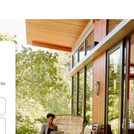
asa
ore-os usando as seta para cima e para baixo do teclado ou tocando e