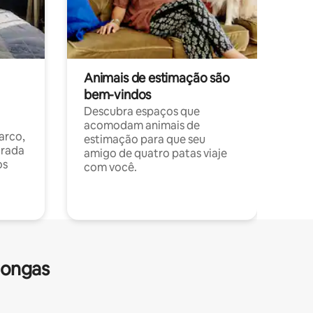
Animais de estimação são
bem-vindos
Descubra espaços que
acomodam animais de
arco,
estimação para que seu
orada
amigo de quatro patas viaje
os
com você.
longas