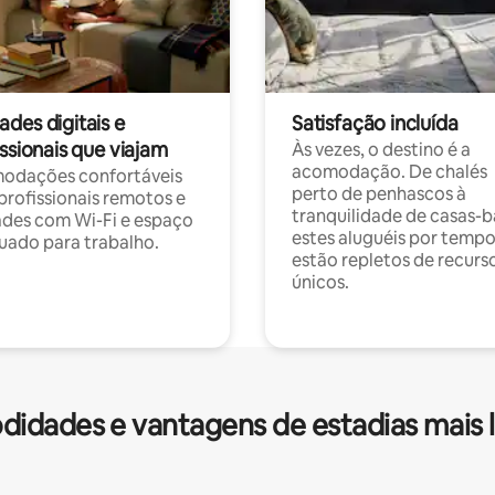
des digitais e
Satisfação incluída
ssionais que viajam
Às vezes, o destino é a
acomodação. De chalés
odações confortáveis
perto de penhascos à
profissionais remotos e
tranquilidade de casas-b
des com Wi-Fi e espaço
estes aluguéis por temp
ado para trabalho.
estão repletos de recurs
únicos.
idades e vantagens de estadias mais 