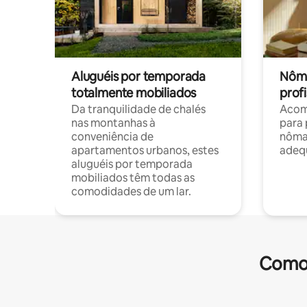
Aluguéis por temporada
Nôma
totalmente mobiliados
profi
Da tranquilidade de chalés
Acom
nas montanhas à
para 
conveniência de
nôma
apartamentos urbanos, estes
adequ
aluguéis por temporada
mobiliados têm todas as
comodidades de um lar.
Comod