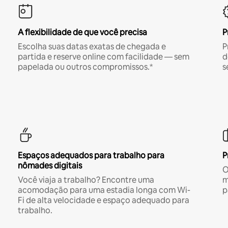
A flexibilidade de que você precisa
P
Escolha suas datas exatas de chegada e
P
partida e reserve online com facilidade — sem
d
papelada ou outros compromissos.*
s
Espaços adequados para trabalho para
P
nômades digitais
O
Você viaja a trabalho? Encontre uma
m
acomodação para uma estadia longa com Wi-
p
Fi de alta velocidade e espaço adequado para
trabalho.