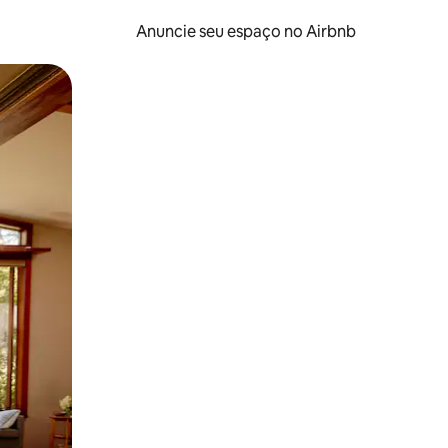
Anuncie seu espaço no Airbnb
 deslizando o dedo na tela.