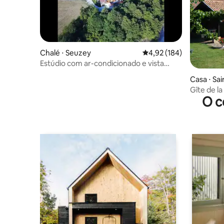
Chalé ⋅ Seuzey
4,92 de uma avaliação m
4,92 (184)
Estúdio com ar-condicionado e vista
maravilhosa em plena natureza
Casa ⋅ Sa
e
Gîte de la
O c