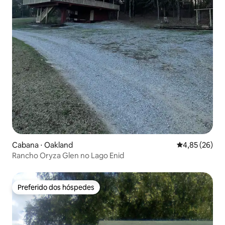
Cabana ⋅ Oakland
4,85 de uma a
4,85 (26)
Rancho Oryza Glen no Lago Enid
Preferido dos hóspedes
Preferido dos hóspedes