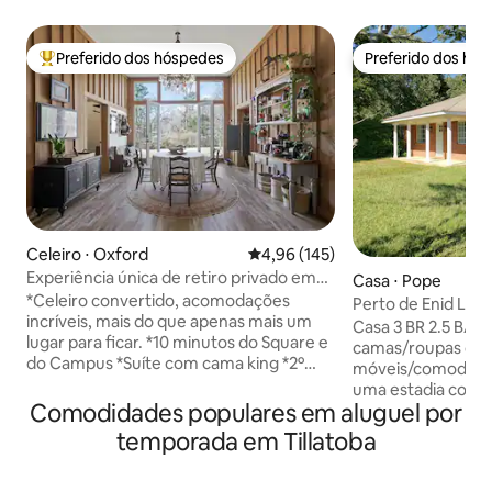
Preferido dos hóspedes
Preferido dos hó
Entre os melhores preferidos dos hóspedes
Preferido dos hó
Celeiro ⋅ Oxford
4,96 de uma avaliação média de 
4,96 (145)
Experiência única de retiro privado em
Casa ⋅ Pope
um barndominium
*Celeiro convertido, acomodações
Perto de Enid Lake
incríveis, mais do que apenas mais um
Casa 3 BR 2.5 BA 
lugar para ficar. *10 minutos do Square e
camas/roupas de 
do Campus *Suíte com cama king *2º
móveis/comodidad
QUARTO COMPLETO *Wi-Fi
uma estadia confor
*Estacionamento *Cozinha equipada
Comodidades populares em aluguel por
AC/aquecimento, 
com máquina de gelo *Bar de café/chá
lavagem/secadora,
temporada em Tillatoba
*Sala de cinema com projetor e tela (uso
Garagem para est
sazonal) *PISCINA do outro lado da
com espaço para 
entrada da garagem *Varanda dos