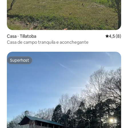
Casa ⋅ Tillatoba
4,5 de uma 
4,5 (8)
Casa de campo tranquila e aconchegante
Superhost
Superhost