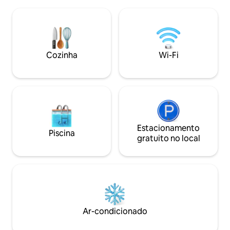
barcos/trailers. Vo
fundos ampla com mesa de piquenique
casa enquanto via
*Pátio com lareira e churrasqueira *Bar
Mississippi. Ótima 
interno/externo *Vista tranquila do
55 e a uma hora d
prado, floresta mista *Mirante
Internacional de 
*Experiência única *Estação de lavagem
Enid, Sardis e Gre
Cozinha
Wi-Fi
de cães RESERVE sua viagem agora ou
pescadores/ventila
adicione-nos à sua LISTA DE DESEJOS.
fãs de esportes s
minutos de carro a
Estacionamento
Piscina
gratuito no local
Ar-condicionado