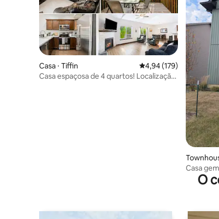
Casa ⋅ Tiffin
4,94 de uma avaliação m
4,94 (179)
Casa espaçosa de 4 quartos! Localização
conveniente
Townhouse
Casa gem
O c
quartos – 