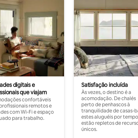
des digitais e
Satisfação incluída
ssionais que viajam
Às vezes, o destino é a
acomodação. De chalés
odações confortáveis
perto de penhascos à
profissionais remotos e
tranquilidade de casas-b
des com Wi-Fi e espaço
estes aluguéis por temp
ado para trabalho.
estão repletos de recurs
únicos.