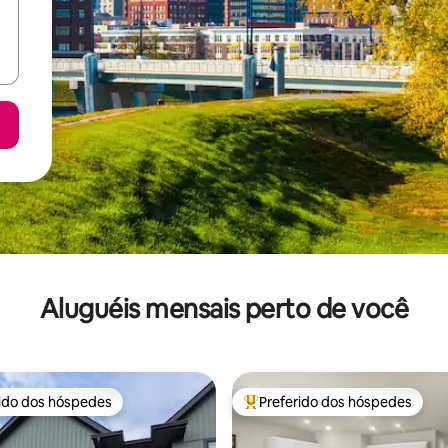
Aluguéis mensais perto de você
rido dos hóspedes
Preferido dos hóspedes
 melhores preferidos dos hóspedes
Entre os melhores preferidos d