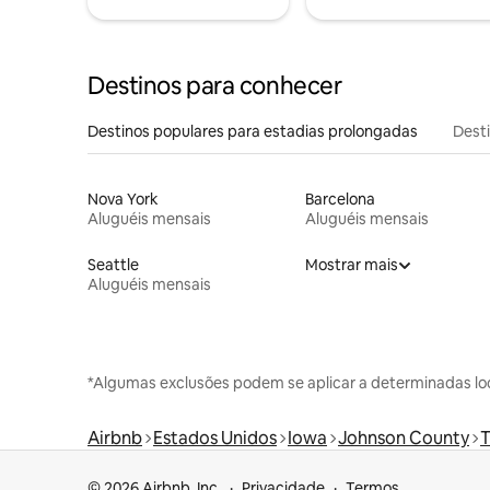
Destinos para conhecer
Destinos populares para estadias prolongadas
Dest
Nova York
Barcelona
Aluguéis mensais
Aluguéis mensais
Seattle
Mostrar mais
Aluguéis mensais
*Algumas exclusões podem se aplicar a determinadas lo
Airbnb
Estados Unidos
Iowa
Johnson County
T
© 2026 Airbnb, Inc.
Privacidade
Termos