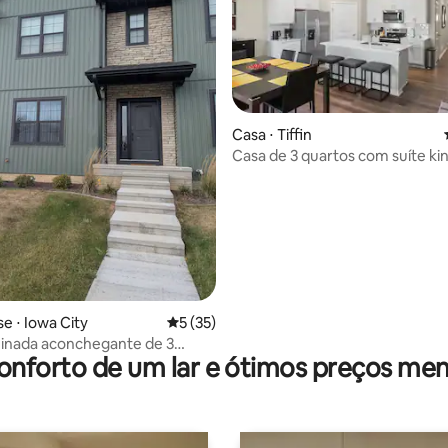
édia de 5, 179 avaliações
Casa ⋅ Tiffin
Casa de 3 quartos com suíte ki
 ⋅ Iowa City
5 de uma avaliação média de 5, 35 avalia
5 (35)
inada aconchegante de 3
onforto de um lar e ótimos preços men
perto de UI, Kinnick!