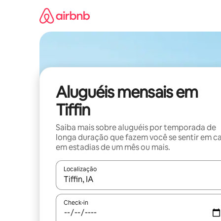
Pular
para
o
conteúdo
Aluguéis mensais em
Tiffin
Saiba mais sobre aluguéis por temporada de
longa duração que fazem você se sentir em c
em estadias de um mês ou mais.
Localização
Quando os resultados estiverem disponíveis, expl
Check-in