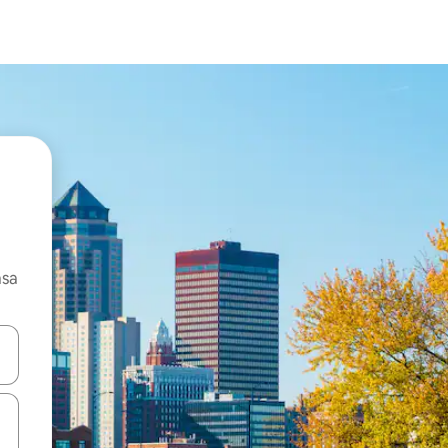
asa
ore-os usando as seta para cima e para baixo do teclado ou tocando e