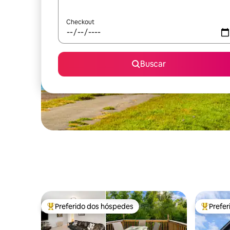
Checkout
Buscar
Preferido dos hóspedes
Prefe
Entre os melhores preferidos dos hóspedes
Entre os