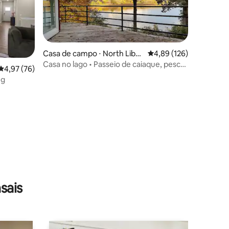
Casa de campo ⋅ North Liber
4,89 de uma avaliação 
4,89 (126)
ty
Casa no lago • Passeio de caiaque, pesca,
4,97 de uma avaliação média de 5, 76 avaliações
4,97 (76)
amanheceres, fogueiras
ng
ções
sais