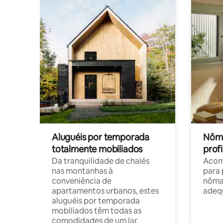
Aluguéis por temporada
Nôma
totalmente mobiliados
profi
Da tranquilidade de chalés
Acom
nas montanhas à
para 
conveniência de
nôma
apartamentos urbanos, estes
adequ
aluguéis por temporada
mobiliados têm todas as
comodidades de um lar.