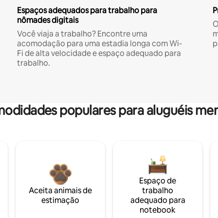
Espaços adequados para trabalho para
P
nômades digitais
O
Você viaja a trabalho? Encontre uma
m
acomodação para uma estadia longa com Wi-
p
Fi de alta velocidade e espaço adequado para
trabalho.
odidades populares para aluguéis men
Espaço de
Aceita animais de
trabalho
estimação
adequado para
notebook