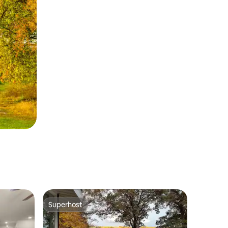
Superhost
os hóspedes
Superhost