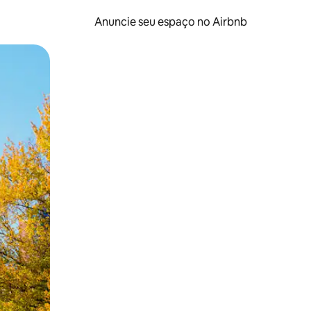
Anuncie seu espaço no Airbnb
 deslizando o dedo na tela.