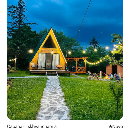
Cabana ⋅ Tskhvarichamia
Novo lugar
Novo