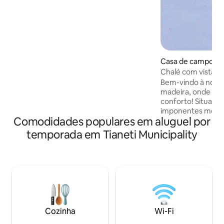
qualquer família. Fica a apenas 30
minutos de carro da cidade de Tbilisi, a 10
minutos a pé do riacho e a menos de 5
minutos a pé da floresta. Está
totalmente equipado: espaço de
estacionamento. Varanda com uma
Casa de campo ⋅ T
mesa. Grande piscina acima do solo.
Lugar perfeito para caminhadas.
Chalé com vista p
Bem-vindo à noss
madeira, onde o r
conforto! Situado
imponentes mont
Comodidades populares em aluguel por
este retiro ofere
aconchegante co
temporada em Tianeti Municipality
modernas. Mergul
deck privativo ou 
aconchego. Perfei
romântico ou um re
Experimente a se
estilo – reserve sua e
casa localizada no
antiga cidade aco
Cozinha
Wi-Fi
de Tbilisi.