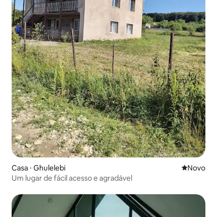
Casa ⋅ Ghulelebi
Novo lugar
Novo
Um lugar de fácil acesso e agradável