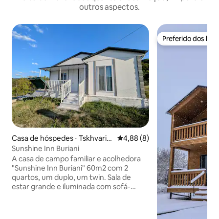
outros aspectos.
Preferido dos hó
Preferido dos hó
Casa de hóspedes ⋅ Tskhvaric
4,88 de uma avaliação média d
4,88 (8)
hamia
Sunshine Inn Buriani
A casa de campo familiar e acolhedora
"Sunshine Inn Buriani" 60m2 com 2
quartos, um duplo, um twin. Sala de
estar grande e iluminada com sofá-
cama, cozinha totalmente equipada, 1
banheiro. Com vista para a montanha e
floresta da varanda é perfeito para