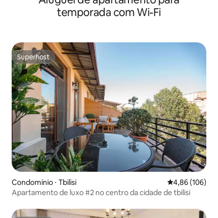
temporada com Wi-Fi
Superhost
Superhost
Condomínio ⋅ Tbilisi
4,86 de uma av
4,86 (106)
Apartamento de luxo #2 no centro da cidade de tbilisi