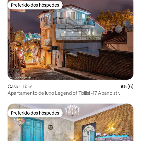
Preferido dos hóspedes
Preferido dos hóspedes
Casa ⋅ Tbilisi
5 de uma 
5 (6)
Apartamento de luxo Legend of Tbilisi -17 Abano str.
Preferido dos hóspedes
Preferido dos hóspedes