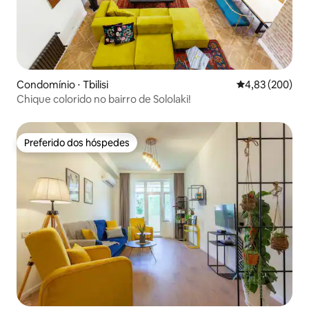
Condomínio ⋅ Tbilisi
4,83 de uma ava
4,83 (200)
Chique colorido no bairro de Sololaki!
Preferido dos hóspedes
Preferido dos hóspedes