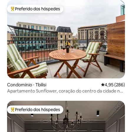
Preferido dos hóspedes
Entre os melhores preferidos dos hóspedes
Condomínio ⋅ Tbilisi
4,95 de uma ava
4,95 (286)
Apartamento Sunflower, coração do centro da cidade na
antiga Tbilisi
Preferido dos hóspedes
Entre os melhores preferidos dos hóspedes