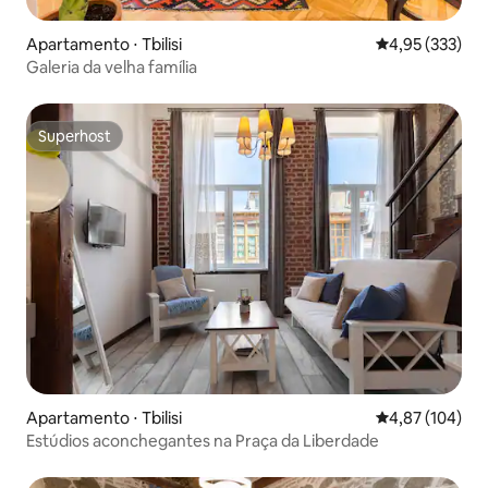
Apartamento ⋅ Tbilisi
4,95 de uma av
4,95 (333)
Galeria da velha família
Superhost
Superhost
Apartamento ⋅ Tbilisi
4,87 de uma av
4,87 (104)
Estúdios aconchegantes na Praça da Liberdade