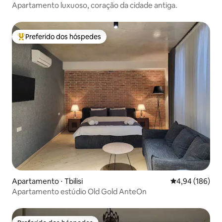
Apartamento luxuoso, coração da cidade antiga.
Preferido dos hóspedes
Entre os melhores preferidos dos hóspedes
Apartamento ⋅ Tbilisi
4,94 de uma av
4,94 (186)
Apartamento estúdio Old Gold AnteOn