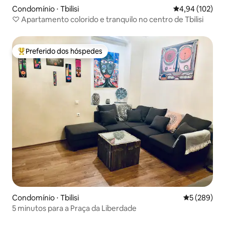
Condomínio ⋅ Tbilisi
4,94 de uma av
4,94 (102)
♡︎ Apartamento colorido e tranquilo no centro de Tbilisi
Preferido dos hóspedes
Entre os melhores preferidos dos hóspedes
Condomínio ⋅ Tbilisi
5 de uma av
5 (289)
5 minutos para a Praça da Liberdade