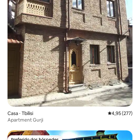
Casa ⋅ Tbilisi
4,95 de uma av
4,95 (277)
Apartment Gurji
Preferido dos hóspedes