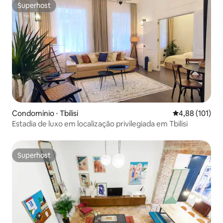
Superhost
Superhost
Condomínio ⋅ Tbilisi
4,88 de uma av
4,88 (101)
Estadia de luxo em localização privilegiada em Tbilisi
Superhost
Superhost