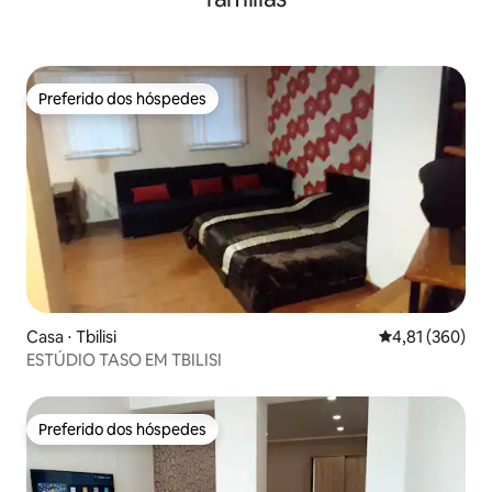
Preferido dos hóspedes
Preferido dos hóspedes
Casa ⋅ Tbilisi
4,81 de uma av
4,81 (360)
ESTÚDIO TASO EM TBILISI
Preferido dos hóspedes
Preferido dos hóspedes