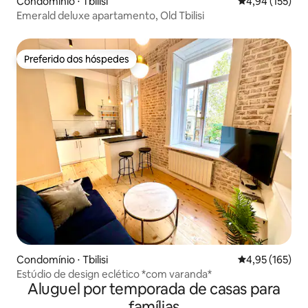
Condomínio ⋅ Tbilisi
4,94 de uma av
4,94 (155)
Emerald deluxe apartamento, Old Tbilisi
Preferido dos hóspedes
Preferido dos hóspedes
Condomínio ⋅ Tbilisi
4,95 de uma av
4,95 (165)
Estúdio de design eclético *com varanda*
Aluguel por temporada de casas para
famílias