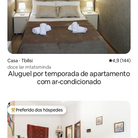
Casa ⋅ Tbilisi
4,9 de uma av
4,9 (144)
doce lar mtatsminda
Aluguel por temporada de apartamento
com ar-condicionado
Preferido dos hóspedes
Entre os melhores preferidos dos hóspedes