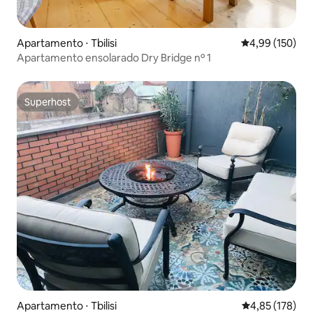
Apartamento ⋅ Tbilisi
4,99 de uma av
4,99 (150)
Apartamento ensolarado Dry Bridge nº 1
Superhost
Superhost
Apartamento ⋅ Tbilisi
4,85 de uma av
4,85 (178)