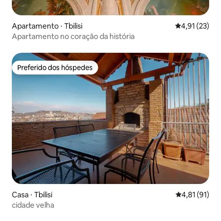
Apartamento ⋅ Tbilisi
4,91 de uma a
4,91 (23)
Apartamento no coração da história
Preferido dos hóspedes
Preferido dos hóspedes
Casa ⋅ Tbilisi
4,81 de uma a
4,81 (91)
cidade velha