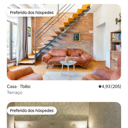
Preferido dos hóspedes
Preferido dos hóspedes
Casa ⋅ Tbilisi
4,93 de uma av
4,93 (205)
Terraço
Preferido dos hóspedes
Preferido dos hóspedes