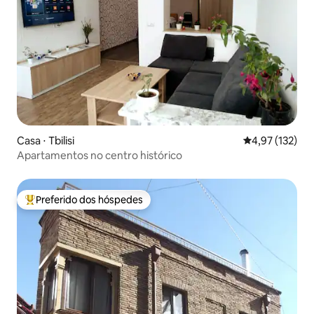
Casa ⋅ Tbilisi
4,97 de uma av
4,97 (132)
Apartamentos no centro histórico
Preferido dos hóspedes
Entre os melhores preferidos dos hóspedes