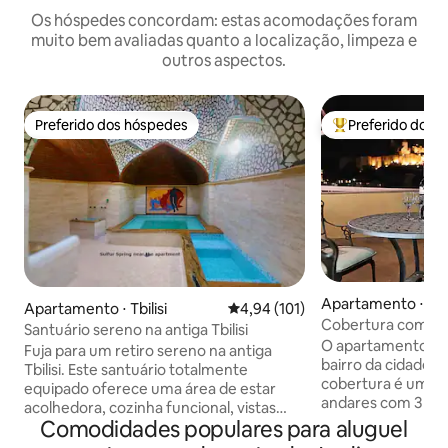
Os hóspedes concordam: estas acomodações foram
muito bem avaliadas quanto a localização, limpeza e
outros aspectos.
Preferido dos hóspedes
Preferido dos 
Preferido dos hóspedes
Entre os melhore
Apartamento ⋅ Tbil
Apartamento ⋅ Tbilisi
4,94 de uma avaliação média de 
4,94 (101)
Cobertura com vi
Santuário sereno na antiga Tbilisi
O apartamento est
Fuja para um retiro sereno na antiga
bairro da cidade v
Tbilisi. Este santuário totalmente
cobertura é um a
equipado oferece uma área de estar
andares com 3 qua
acolhedora, cozinha funcional, vistas
que incluem banhe
Comodidades populares para aluguel
para o jardim botânico do lounge, quarto
mais jacuzzi ou c
e área de trabalho. O banheiro inclui