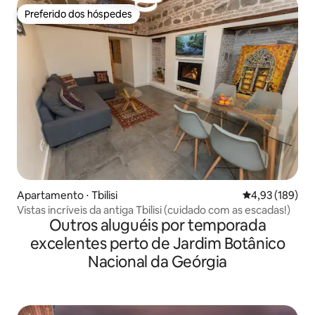
Preferido dos hóspedes
Preferido dos hóspedes
Apartamento ⋅ Tbilisi
4,93 de uma av
4,93 (189)
Vistas incríveis da antiga Tbilisi (cuidado com as escadas!)
Outros aluguéis por temporada
excelentes perto de Jardim Botânico
Nacional da Geórgia