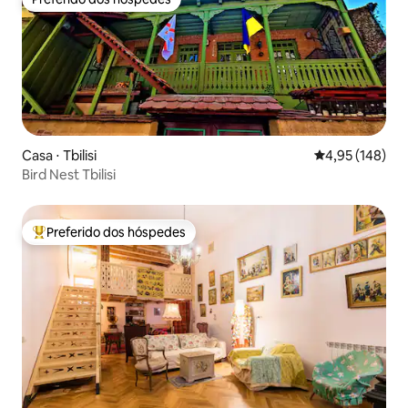
Preferido dos hóspedes
Casa ⋅ Tbilisi
4,95 de uma av
4,95 (148)
Bird Nest Tbilisi
Preferido dos hóspedes
Entre os melhores preferidos dos hóspedes