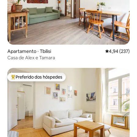
Apartamento ⋅ Tbilisi
4,94 de uma av
4,94 (237)
Casa de Alex e Tamara
Preferido dos hóspedes
Entre os melhores preferidos dos hóspedes