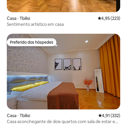
Casa ⋅ Tbilisi
4,95 de uma av
4,95 (223)
Sentimento artístico em casa
Preferido dos hóspedes
Preferido dos hóspedes
Casa ⋅ Tbilisi
4,91 de uma av
4,91 (332)
Casa aconchegante de dois quartos com sala de estar e
cozinha