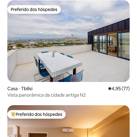
Preferido dos hóspedes
Preferido dos hóspedes
Casa ⋅ Tbilisi
4,95 de uma a
4,95 (77)
Vista panorâmica da cidade antiga N2
Preferido dos hóspedes
Entre os melhores preferidos dos hóspedes