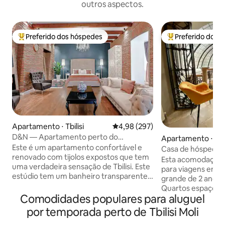
outros aspectos.
Preferido dos hóspedes
Preferido dos 
Entre os melhores preferidos dos hóspedes
Entre os melhore
Apartamento ⋅ Tbilisi
4,98 de uma avaliação média de 
4,98 (297)
D&N — Apartamento perto do
Apartamento ⋅ Tbil
Conservatório, Tbilisi Velho
Este é um apartamento confortável e
Casa de hóspedes 
renovado com tijolos expostos que tem
Esta acomodação e
uma verdadeira sensação de Tbilisi. Este
para viagens em g
estúdio tem um banheiro transparente
grande de 2 andare
com banheira moderna, cama king size,
Quartos espaçosos
sofá Chesterfield e etc. O espaço (78
Comodidades populares para aluguel
interno. Cozinha e 
m²) acomoda 2 pessoas e está localizado
bonito por dentro
por temporada perto de Tbilisi Moli
no bairro de Old Tbilisi, na rua paralela da
Área central de Tbi
avenida principal da Geórgia, Shota