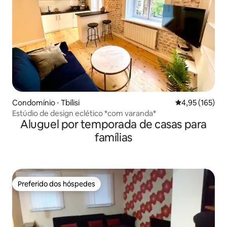
Condomínio ⋅ Tbilisi
4,95 de uma av
4,95 (165)
Estúdio de design eclético *com varanda*
Aluguel por temporada de casas para
famílias
Preferido dos hóspedes
Preferido dos hóspedes