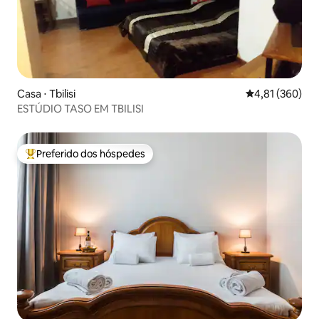
Casa ⋅ Tbilisi
4,81 de uma av
4,81 (360)
ESTÚDIO TASO EM TBILISI
Preferido dos hóspedes
Entre os melhores preferidos dos hóspedes