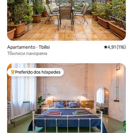
Apartamento ⋅ Tbilisi
4,91 de uma av
4,91 (116)
Тбилиси панорама
Preferido dos hóspedes
Entre os melhores preferidos dos hóspedes