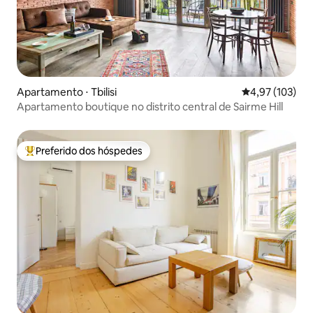
Apartamento ⋅ Tbilisi
4,97 de uma av
4,97 (103)
Apartamento boutique no distrito central de Sairme Hill
Preferido dos hóspedes
Entre os melhores preferidos dos hóspedes