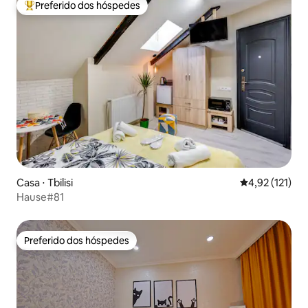
Preferido dos hóspedes
Entre os melhores preferidos dos hóspedes
Casa ⋅ Tbilisi
4,92 de uma av
4,92 (121)
Hause#81
Preferido dos hóspedes
Preferido dos hóspedes