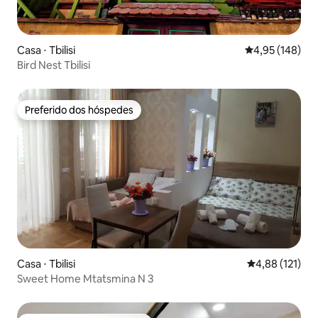
Casa ⋅ Tbilisi
4,95 de uma av
4,95 (148)
Bird Nest Tbilisi
Preferido dos hóspedes
Preferido dos hóspedes
Casa ⋅ Tbilisi
4,88 de uma av
4,88 (121)
Sweet Home Mtatsmina N 3