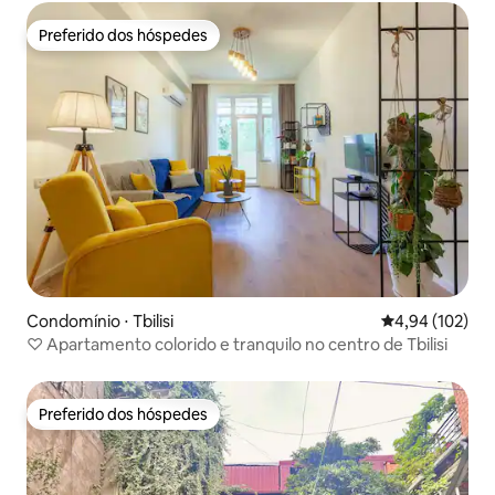
Preferido dos hóspedes
Preferido dos hóspedes
Condomínio ⋅ Tbilisi
4,94 de uma av
4,94 (102)
♡︎ Apartamento colorido e tranquilo no centro de Tbilisi
Preferido dos hóspedes
Preferido dos hóspedes