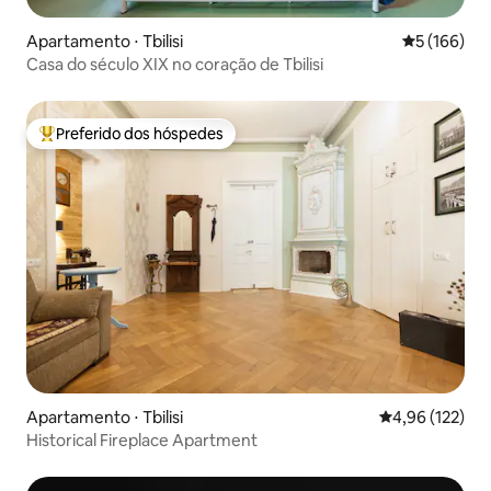
Apartamento ⋅ Tbilisi
5 de uma av
5 (166)
Casa do século XIX no coração de Tbilisi
Preferido dos hóspedes
Entre os melhores preferidos dos hóspedes
Apartamento ⋅ Tbilisi
4,96 de uma av
4,96 (122)
Historical Fireplace Apartment