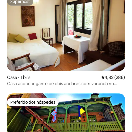
Superhost
Superhost
Casa ⋅ Tbilisi
4,82 de uma ava
4,82 (286)
Casa aconchegante de dois andares com varanda no
centro tranquilo
Preferido dos hóspedes
Preferido dos hóspedes