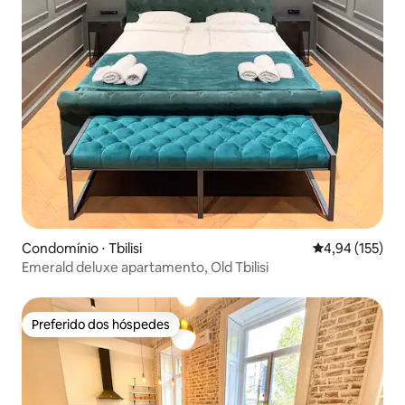
Condomínio ⋅ Tbilisi
4,94 de uma av
4,94 (155)
Emerald deluxe apartamento, Old Tbilisi
Preferido dos hóspedes
Preferido dos hóspedes