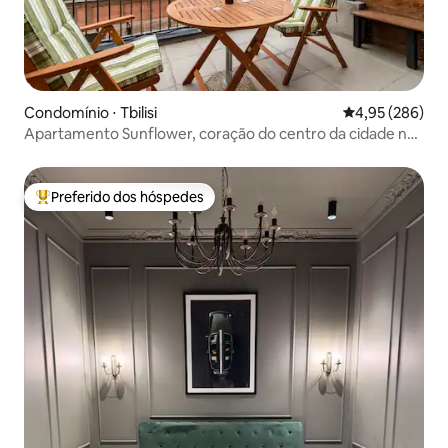
Condomínio ⋅ Tbilisi
4,95 de uma ava
4,95 (286)
Apartamento Sunflower, coração do centro da cidade na
antiga Tbilisi
Preferido dos hóspedes
Entre os melhores preferidos dos hóspedes