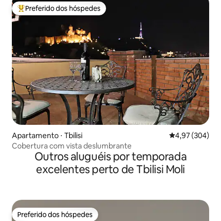
Preferido dos hóspedes
Entre os melhores preferidos dos hóspedes
Apartamento ⋅ Tbilisi
4,97 de uma ava
4,97 (304)
Cobertura com vista deslumbrante
Outros aluguéis por temporada
excelentes perto de Tbilisi Moli
Preferido dos hóspedes
Preferido dos hóspedes