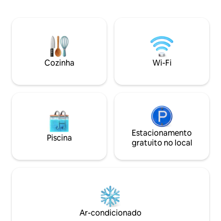
necessários dentr
Rustaveli Ave. Internet Wi-Fi de alta
pelo cozinheiro ch
velocidade e IPTV são fornecidos
bufê. Traslados do
gratuitamente. O apartamento também
de carro diários. todos os serviços de
está bem localizado para transporte. As
boutique mediante solic
estações de metrô Praça da Liberdade e
alugado diariame
Rustaveli estão a uma curta distância.
mensalmente ou
Cozinha
Wi-Fi
antecipadamente.
vão fazer você feli
Estacionamento
Piscina
gratuito no local
Ar-condicionado