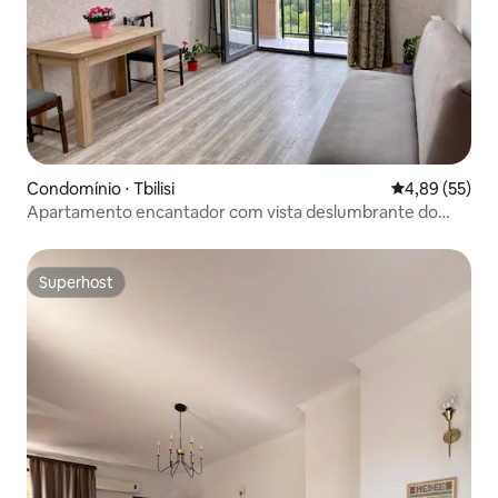
Condomínio ⋅ Tbilisi
4,89 de uma a
4,89 (55)
Apartamento encantador com vista deslumbrante do
terraço
Superhost
Superhost