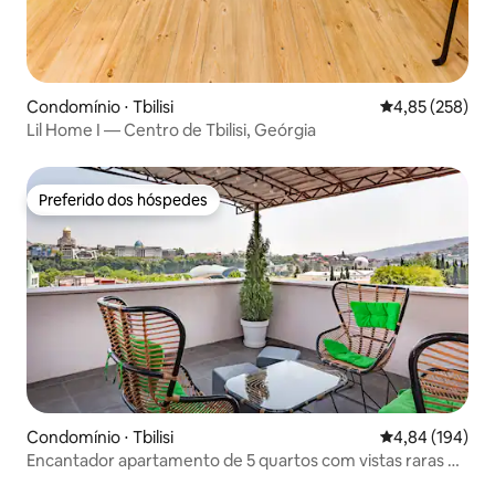
Condomínio ⋅ Tbilisi
4,85 de uma av
4,85 (258)
Lil Home I — Centro de Tbilisi, Geórgia
Preferido dos hóspedes
Preferido dos hóspedes
Condomínio ⋅ Tbilisi
4,84 de uma av
4,84 (194)
Encantador apartamento de 5 quartos com vistas raras de
Tbilisi