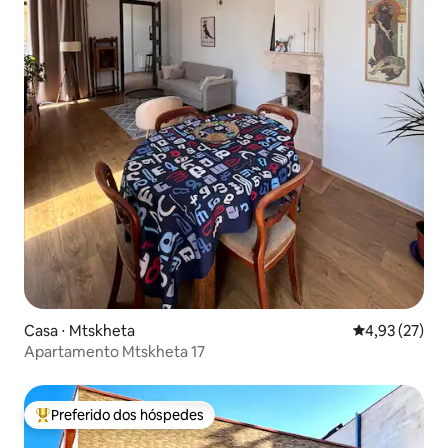
Casa ⋅ Mtskheta
4,93 de uma a
4,93 (27)
Apartamento Mtskheta 17
Preferido dos hóspedes
Entre os melhores preferidos dos hóspedes