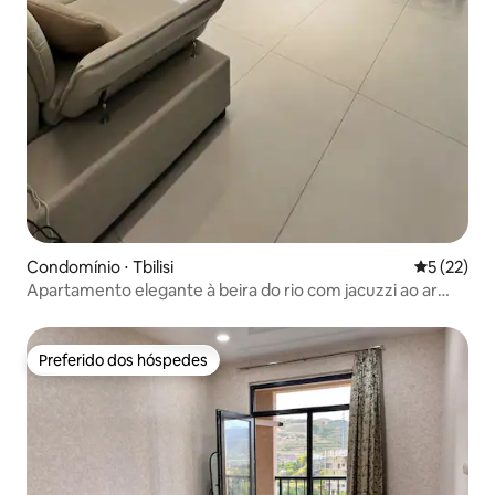
Condomínio ⋅ Tbilisi
5 de uma a
5 (22)
Apartamento elegante à beira do rio com jacuzzi ao ar
livre
Preferido dos hóspedes
Preferido dos hóspedes