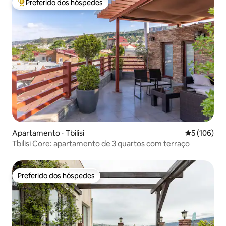
Preferido dos hóspedes
Entre os melhores preferidos dos hóspedes
Apartamento ⋅ Tbilisi
5 de uma av
5 (106)
Tbilisi Core: apartamento de 3 quartos com terraço
Preferido dos hóspedes
Preferido dos hóspedes