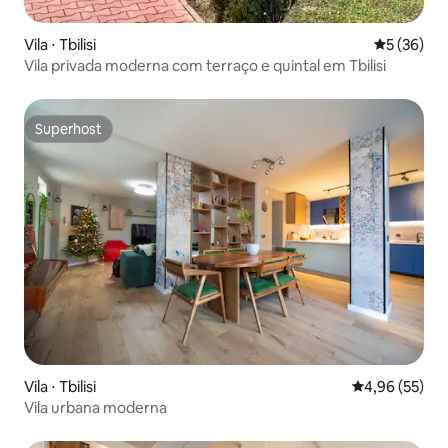
Vila ⋅ Tbilisi
5 de uma a
5 (36)
Vila privada moderna com terraço e quintal em Tbilisi
Superhost
Superhost
Vila ⋅ Tbilisi
4,96 de uma a
4,96 (55)
Vila urbana moderna