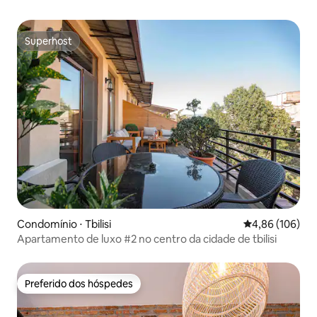
Superhost
Superhost
Condomínio ⋅ Tbilisi
4,86 de uma av
4,86 (106)
Apartamento de luxo #2 no centro da cidade de tbilisi
Preferido dos hóspedes
Preferido dos hóspedes