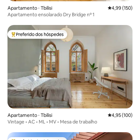
Apartamento ⋅ Tbilisi
4,99 de uma av
4,99 (150)
Apartamento ensolarado Dry Bridge nº 1
Preferido dos hóspedes
Entre os melhores preferidos dos hóspedes
Apartamento ⋅ Tbilisi
4,95 de uma av
4,95 (100)
Vintage • AC • ML • MV • Mesa de trabalho