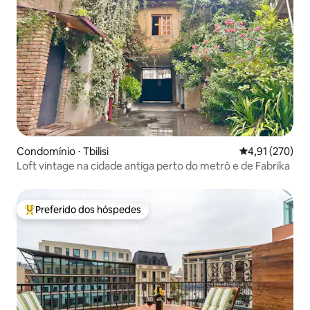
Condomínio ⋅ Tbilisi
4,91 de uma av
4,91 (270)
Loft vintage na cidade antiga perto do metrô e de Fabrika
Preferido dos hóspedes
Entre os melhores preferidos dos hóspedes