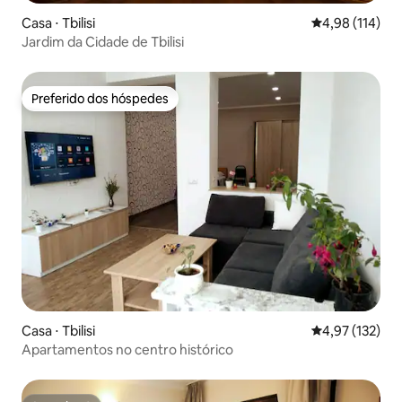
Casa ⋅ Tbilisi
4,98 de uma av
4,98 (114)
Jardim da Cidade de Tbilisi
Preferido dos hóspedes
Preferido dos hóspedes
Casa ⋅ Tbilisi
4,97 de uma av
4,97 (132)
Apartamentos no centro histórico