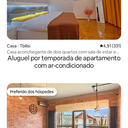
Casa ⋅ Tbilisi
4,91 de uma av
4,91 (331)
Casa aconchegante de dois quartos com sala de estar e
Aluguel por temporada de apartamento
cozinha
com ar-condicionado
Preferido dos hóspedes
Preferido dos hóspedes