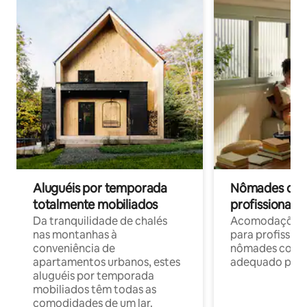
Aluguéis por temporada
Nômades digit
totalmente mobiliados
profissionais 
Da tranquilidade de chalés
Acomodações c
nas montanhas à
para profission
conveniência de
nômades com W
apartamentos urbanos, estes
adequado para 
aluguéis por temporada
mobiliados têm todas as
comodidades de um lar.