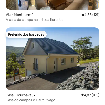
Vila ⋅ Monthermé
4,88 de uma av
4,88 (121)
A casa de campo na orla da floresta
Preferido dos hóspedes
Preferido dos hóspedes
Casa ⋅ Tournavaux
4,87 de uma av
4,87 (103)
Casa de campo Le Haut Rivage