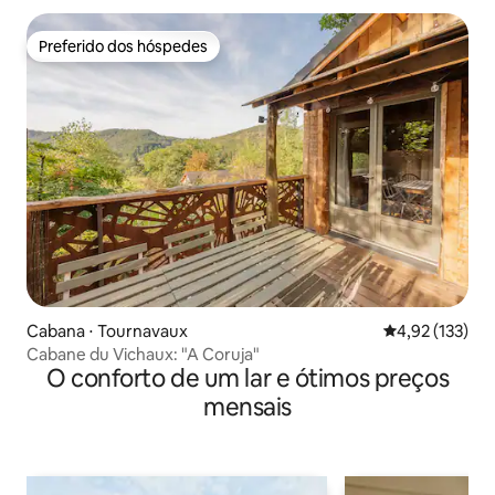
Preferido dos hóspedes
Preferido dos hóspedes
Cabana ⋅ Tournavaux
4,92 de uma av
4,92 (133)
Cabane du Vichaux: "A Coruja"
O conforto de um lar e ótimos preços
mensais