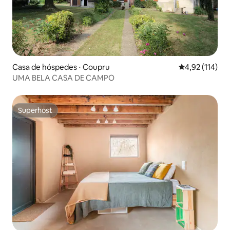
Casa de hóspedes ⋅ Coupru
4,92 de uma av
4,92 (114)
UMA BELA CASA DE CAMPO
Superhost
Superhost