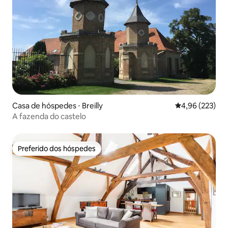
Casa de hóspedes ⋅ Breilly
4,96 de uma av
4,96 (223)
A fazenda do castelo
Preferido dos hóspedes
Preferido dos hóspedes