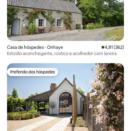
Casa de hóspedes ⋅ Onhaye
4,81 de uma av
4,81 (362)
Estúdio aconchegante, rústico e acolhedor com lareira
Preferido dos hóspedes
Preferido dos hóspedes