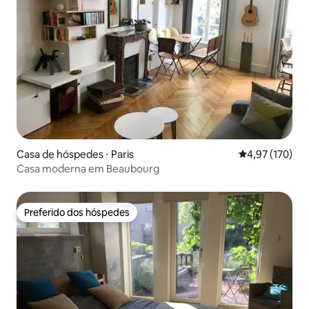
Casa de hóspedes ⋅ Paris
4,97 de uma av
4,97 (170)
Casa moderna em Beaubourg
Preferido dos hóspedes
Preferido dos hóspedes