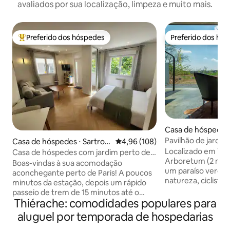
avaliados por sua localização, limpeza e muito mais.
Preferido dos hóspedes
Preferido dos hó
Entre os melhores preferidos dos hóspedes
Preferido dos hó
Casa de hóspedes 
n
Pavilhão de jardi
Casa de hóspedes ⋅ Sartrou
4,96 de uma avaliação média de 
4,96 (108)
pela natureza
ville
Localizado em Ter
Casa de hóspedes com jardim perto de
Arboretum (2 minut
Paris
Boas-vindas à sua acomodação
um paraíso verde 
aconchegante perto de Paris! A poucos
natureza, ciclistas
minutos da estação, depois um rápido
montanha e viajan
passeio de trem de 15 minutos até o
acesso à naturez
Thiérache: comodidades populares para
centro de Paris. Esta nova casa de
conforto e sensaç
hóspedes em Sartrouville oferece
aluguel por temporada de hospedarias
perto da cidade (B
espaço, conforto e paz. – Grande jardim
Wavre estão a ape