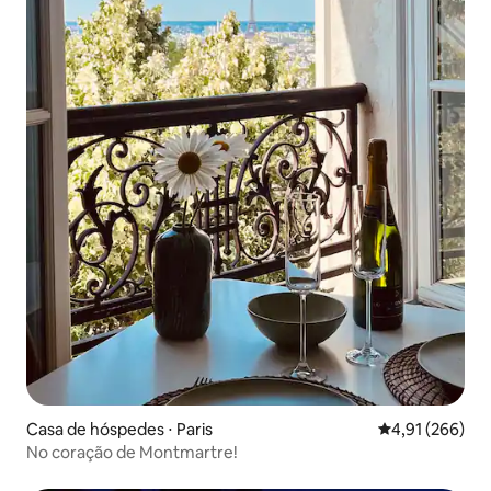
Casa de hóspedes ⋅ Paris
4,91 de uma av
4,91 (266)
No coração de Montmartre!