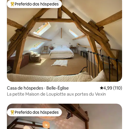
Preferido dos hóspedes
Entre os melhores preferidos dos hóspedes
Casa de hóspedes ⋅ Belle-Église
4,99 de uma av
4,99 (110)
La petite Maison de Loupiotte aux portes du Vexin
Preferido dos hóspedes
Entre os melhores preferidos dos hóspedes