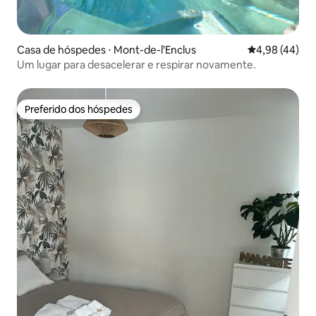
Casa de hóspedes ⋅ Mont-de-l'Enclus
4,98 de uma a
4,98 (44)
Um lugar para desacelerar e respirar novamente.
Preferido dos hóspedes
Preferido dos hóspedes