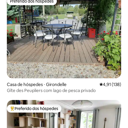
Preferido dos hóspedes
Preferido dos hóspedes
Casa de hóspedes ⋅ Girondelle
4,91 de uma av
4,91 (138)
Gîte des Peupliers com lago de pesca privado
Preferido dos hóspedes
Entre os melhores preferidos dos hóspedes