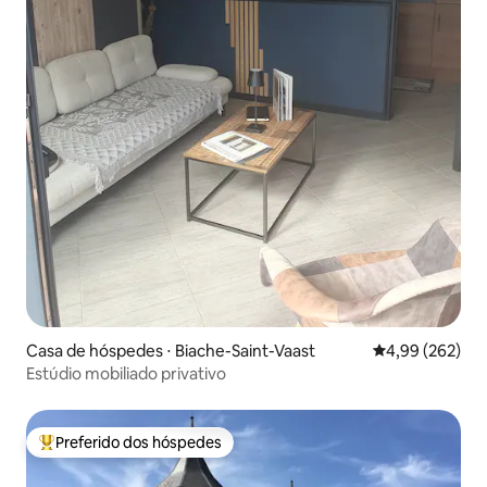
Casa de hóspedes ⋅ Biache-Saint-Vaast
4,99 de uma ava
4,99 (262)
Estúdio mobiliado privativo
Preferido dos hóspedes
Entre os melhores preferidos dos hóspedes