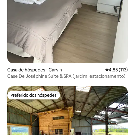
Casa de hóspedes ⋅ Carvin
4,85 de uma av
4,85 (113)
Case De Joséphine Suite & SPA (jardim, estacionamento)
Preferido dos hóspedes
Preferido dos hóspedes