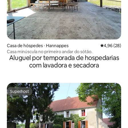
Casa de hóspedes ⋅ Hannappes
4,96 de uma a
4,96 (28)
Casa minúscula no primeiro andar do sótão.
Aluguel por temporada de hospedarias
com lavadora e secadora
Superhost
Superhost