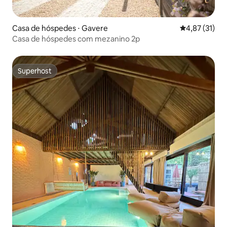
Casa de hóspedes ⋅ Gavere
4,87 de uma a
4,87 (31)
Casa de hóspedes com mezanino 2p
Superhost
Superhost