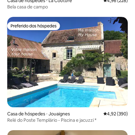
Casa de hóspedes ⋅ La Couture
4,96 de uma ava
4,96 (228)
Bela casa de campo
Preferido dos hóspedes
Preferido dos hóspedes
Casa de hóspedes ⋅ Jouaignes
4,92 de uma ava
4,92 (390)
Relé do Poste Templário - Piscina e jacuzzi *