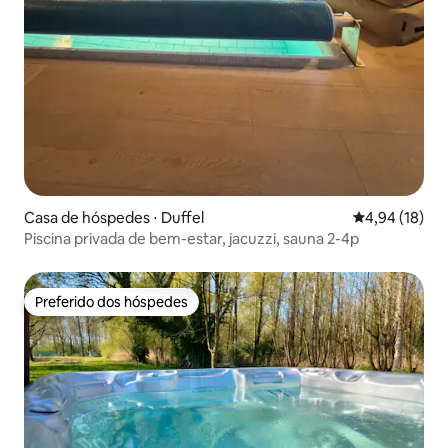
Casa de hóspedes ⋅ Duffel
4,94 de uma a
4,94 (18)
Piscina privada de bem-estar, jacuzzi, sauna 2-4p
Preferido dos hóspedes
Preferido dos hóspedes