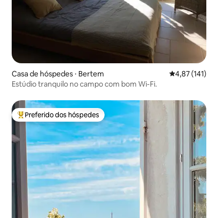
Casa de hóspedes ⋅ Bertem
4,87 de uma av
4,87 (141)
Estúdio tranquilo no campo com bom Wi-Fi.
Preferido dos hóspedes
Entre os melhores preferidos dos hóspedes