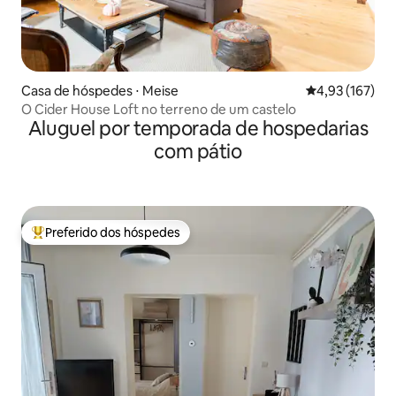
Casa de hóspedes ⋅ Meise
4,93 de uma av
4,93 (167)
O Cider House Loft no terreno de um castelo
Aluguel por temporada de hospedarias
com pátio
Preferido dos hóspedes
Entre os melhores preferidos dos hóspedes