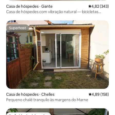
Casa de hóspedes ⋅ Gante
4,82 de uma av
4,82 (343)
Casa de hóspedes com vibração natural — bicicletas
inclusas
Superhost
Superhost
Casa de hóspedes ⋅ Chelles
4,89 de uma av
4,89 (158)
Pequeno chalé tranquilo às margens do Marne