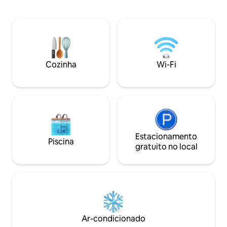
privativo (600 m²) – Churrasco e
distância). O Gree
refeições ao ar livre – Silencioso com
gratuito, 1 tela pl
vidros duplos e persianas blackout – Wi-
totalmente equip
Fi rápido e aquecimento – Cozinha
Nexpresso e um b
totalmente equipada – Estacionamento
Os hóspedes pode
gratuito – Aceita animais de estimação
privativo, desfruta
Perfeito para casais, famílias ou viajantes
Cozinha
Wi-Fi
deslumbrantes sob
solitários. 📍 A estação fica a 12 minutos
a pé ou a 4 minutos de ônibus.
Estacionamento
Piscina
gratuito no local
Ar-condicionado