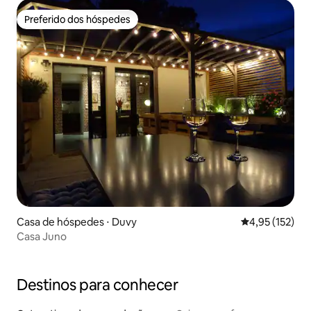
Preferido dos hóspedes
Preferido dos hóspedes
Casa de hóspedes ⋅ Duvy
4,95 de uma av
4,95 (152)
Casa Juno
Destinos para conhecer