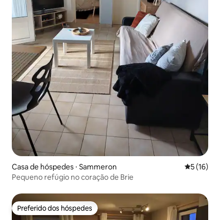
Casa de hóspedes ⋅ Sammeron
5 de uma a
5 (16)
Pequeno refúgio no coração de Brie
Preferido dos hóspedes
Preferido dos hóspedes