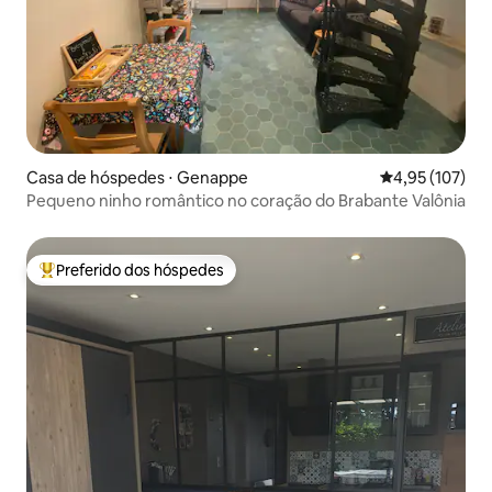
Casa de hóspedes ⋅ Genappe
4,95 de uma av
4,95 (107)
Pequeno ninho romântico no coração do Brabante Valônia
Preferido dos hóspedes
Entre os melhores preferidos dos hóspedes