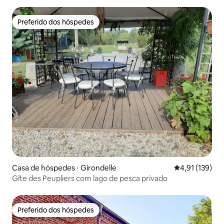
Preferido dos hóspedes
Preferido dos hóspedes
Casa de hóspedes ⋅ Girondelle
4,91 de uma av
4,91 (139)
Gîte des Peupliers com lago de pesca privado
Preferido dos hóspedes
Preferido dos hóspedes