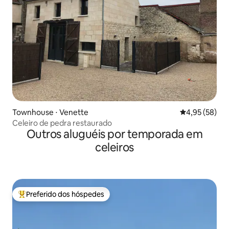
Townhouse ⋅ Venette
4,95 de uma a
4,95 (58)
Celeiro de pedra restaurado
Outros aluguéis por temporada em
celeiros
Preferido dos hóspedes
Entre os melhores preferidos dos hóspedes