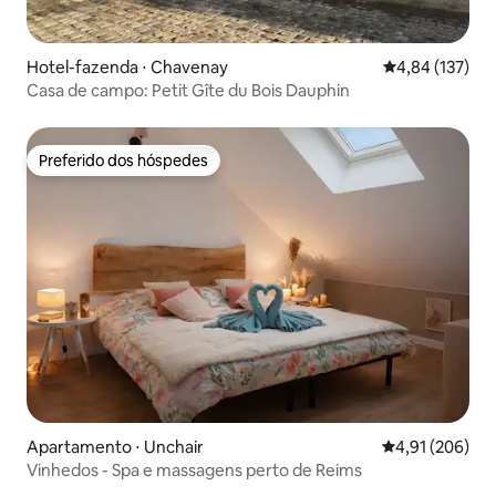
Hotel-fazenda ⋅ Chavenay
4,84 de uma av
4,84 (137)
Casa de campo: Petit Gîte du Bois Dauphin
Preferido dos hóspedes
Preferido dos hóspedes
Apartamento ⋅ Unchair
4,91 de uma av
4,91 (206)
Vinhedos - Spa e massagens perto de Reims