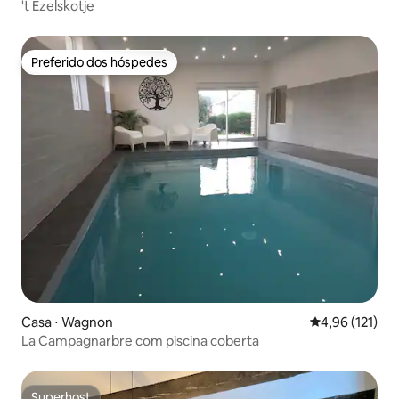
't Ezelskotje
Preferido dos hóspedes
Preferido dos hóspedes
Casa ⋅ Wagnon
4,96 de uma av
4,96 (121)
La Campagnarbre com piscina coberta
Superhost