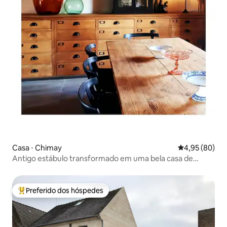
Casa ⋅ Chimay
4,95 de uma a
4,95 (80)
Antigo estábulo transformado em uma bela casa de
campo.
Preferido dos hóspedes
Entre os melhores preferidos dos hóspedes