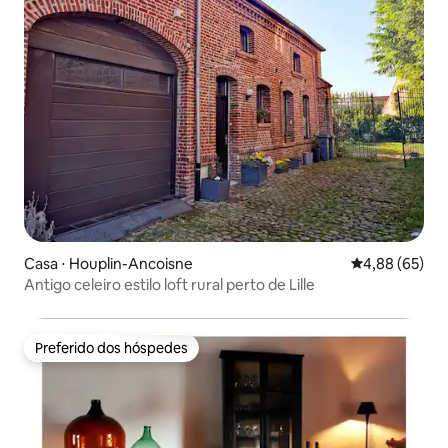
Casa ⋅ Houplin-Ancoisne
4,88 de uma a
4,88 (65)
Antigo celeiro estilo loft rural perto de Lille
Preferido dos hóspedes
Preferido dos hóspedes