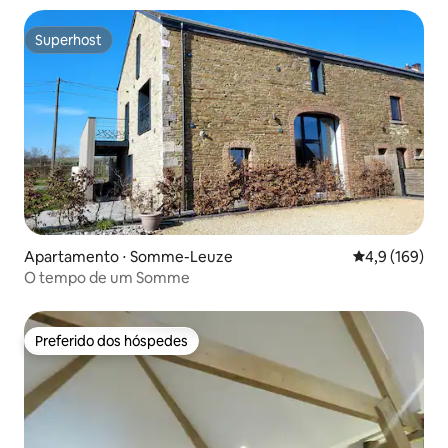
Superhost
Superhost
Apartamento ⋅ Somme-Leuze
4,9 de uma av
4,9 (169)
O tempo de um Somme
Preferido dos hóspedes
Preferido dos hóspedes