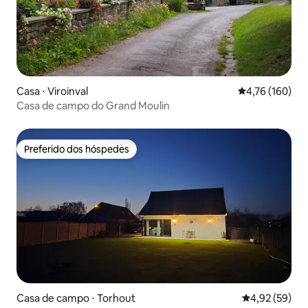
Casa ⋅ Viroinval
4,76 de uma av
4,76 (160)
Casa de campo do Grand Moulin
Preferido dos hóspedes
Preferido dos hóspedes
Casa de campo ⋅ Torhout
4,92 de uma a
4,92 (59)