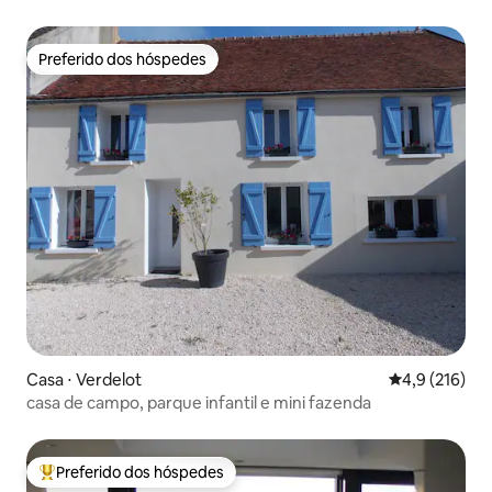
Preferido dos hóspedes
Preferido dos hóspedes
Casa ⋅ Verdelot
4,9 de uma av
4,9 (216)
casa de campo, parque infantil e mini fazenda
Preferido dos hóspedes
Entre os melhores preferidos dos hóspedes