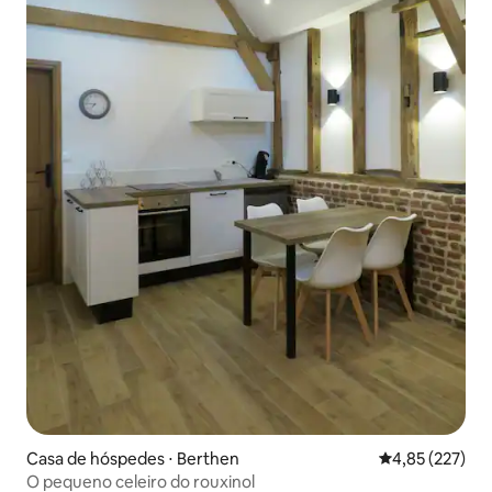
Casa de hóspedes ⋅ Berthen
4,85 de uma av
4,85 (227)
O pequeno celeiro do rouxinol