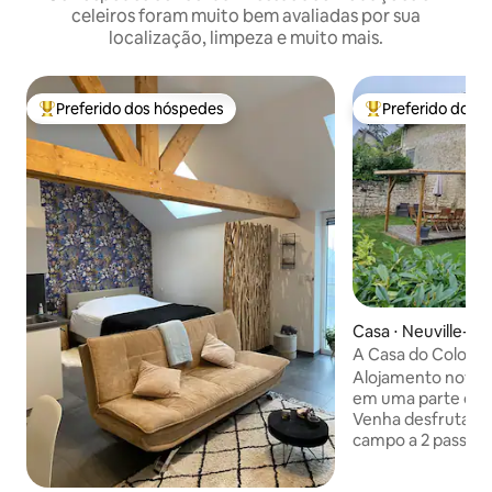
celeiros foram muito bem avaliadas por sua
localização, limpeza e muito mais.
Preferido dos hóspedes
Preferido dos 
Entre os melhores preferidos dos hóspedes
Entre os melhore
Casa ⋅ Neuville-su
A Casa do Colomb
Alojamento novo 
em uma parte de u
Venha desfrutar d
campo a 2 passos do
parque central. T
quartos, 4 camas, 