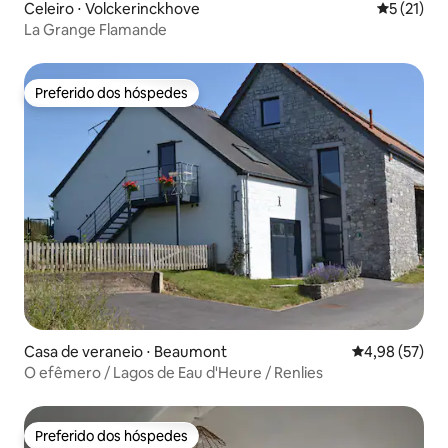
Celeiro ⋅ Volckerinckhove
5 de uma a
5 (21)
La Grange Flamande
Preferido dos hóspedes
Preferido dos hóspedes
Casa de veraneio ⋅ Beaumont
4,98 de uma a
4,98 (57)
O efêmero / Lagos de Eau d'Heure / Renlies
Preferido dos hóspedes
Preferido dos hóspedes