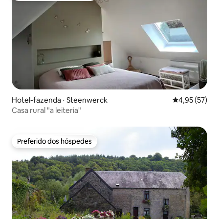
Hotel-fazenda ⋅ Steenwerck
4,95 de uma a
4,95 (57)
Casa rural "a leiteria"
Preferido dos hóspedes
Preferido dos hóspedes