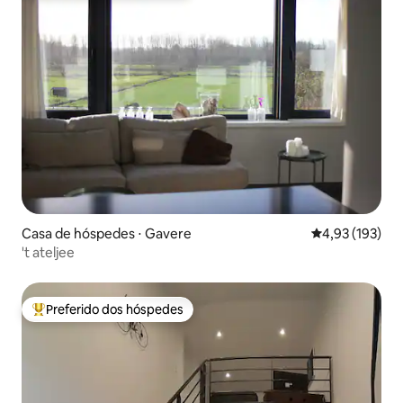
Casa de hóspedes ⋅ Gavere
4,93 de uma av
4,93 (193)
't ateljee
Preferido dos hóspedes
Entre os melhores preferidos dos hóspedes