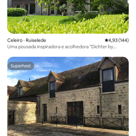
Celeiro ⋅ Ruiselede
4,93 de uma av
4,93 (144)
Uma pousada inspiradora e acolhedora "Dichter by
Poeke"
Superhost
Superhost