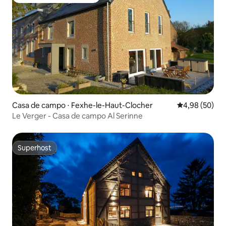
Preferido dos hóspedes
Casa de campo ⋅ Fexhe-le-Haut-Clocher
4,98 de uma a
4,98 (50)
Le Verger - Casa de campo Al Serinne
Superhost
Superhost