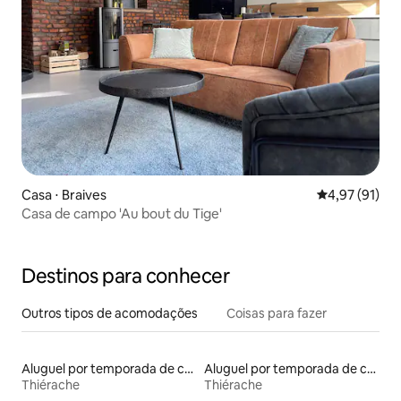
Casa ⋅ Braives
4,97 de uma a
4,97 (91)
Casa de campo 'Au bout du Tige'
Destinos para conhecer
Outros tipos de acomodações
Coisas para fazer
Aluguel por temporada de casas na árvore
Aluguel por temporada de casas na terra
Thiérache
Thiérache