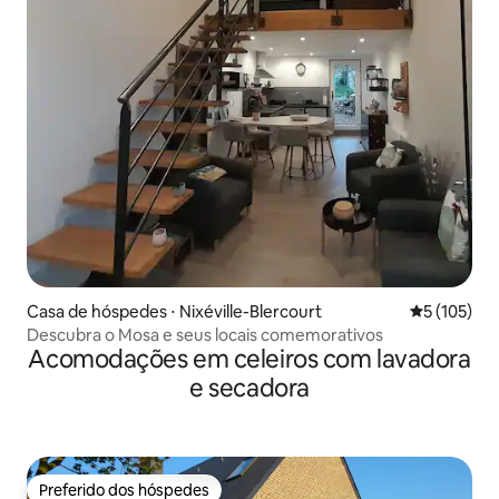
Casa de hóspedes ⋅ Nixéville-Blercourt
5 de uma av
5 (105)
Descubra o Mosa e seus locais comemorativos
Acomodações em celeiros com lavadora
e secadora
Preferido dos hóspedes