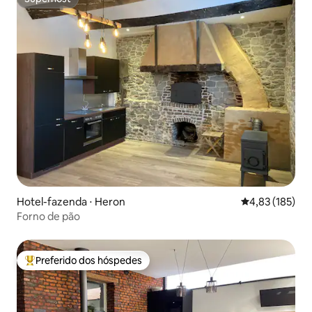
Superhost
Hotel-fazenda ⋅ Heron
4,83 de uma av
4,83 (185)
Forno de pão
Preferido dos hóspedes
Entre os melhores preferidos dos hóspedes