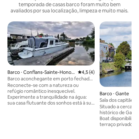
temporada de casas barco foram muito bem
avaliados por sua localização, limpeza e muito mais.
Barco ⋅ Conflans-Sainte-Honori
4,5 de uma avaliação média d
4,5 (4)
ne
Barco aconchegante em porto fechado
seguro
Reconecte-se com a natureza ou
refúgio romântico inesquecível.
Barco ⋅ Gante
Experimente a tranquilidade na água:
Sala dos capitães n
sua casa flutuante dos sonhos está à sua
rio
Situado a cerca d
espera! Você está cansado dos mesmos
histórico de Gante
aluguéis de férias antigos? Pronto para
Boat disponibiliz
uma escapadela única e inesquecível?
terraço privado e 
Não procure mais! Nossa encantadora
Internet sem fios
casa flutuante oferece a mistura
Gante, o Korenlei
perfeita de conforto, aventura e