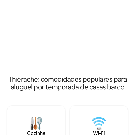
o Castelo do Cond
relaxamento. Atormentado em Boat
pé. As cabines mobiliadas incluem uma
Paradise, que é um porto seguro e
área de estar e um
fechado, acesso através de um
plana. Estão disp
emblema após o crepúsculo. Vivencie a
para preparar café
vida no barco. Pode acomodar no
como um frigorífi
máximo quatro pessoas com duas
toalhas e produtos
crianças
gratuitos são for
no banheiro.
Thiérache: comodidades populares para
aluguel por temporada de casas barco
Cozinha
Wi-Fi