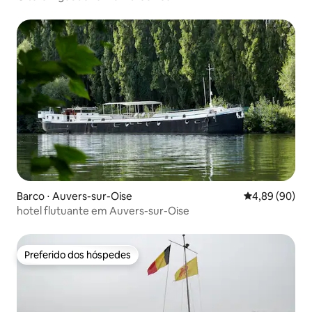
Barco ⋅ Auvers-sur-Oise
4,89 de uma av
4,89 (90)
hotel flutuante em Auvers-sur-Oise
Preferido dos hóspedes
Preferido dos hóspedes