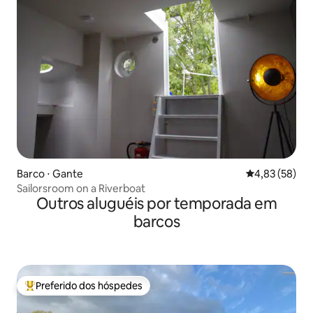
Barco ⋅ Gante
4,83 de uma a
4,83 (58)
Sailorsroom on a Riverboat
Outros aluguéis por temporada em
barcos
Preferido dos hóspedes
Entre os melhores preferidos dos hóspedes