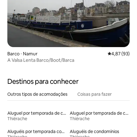
Barco ⋅ Namur
4,87 de uma a
4,87 (93)
A Valsa Lenta Barco/Boot/Barca
Destinos para conhecer
Outros tipos de acomodações
Coisas para fazer
Aluguel por temporada de casas na terra
Aluguel por temporada de casas na árvore
Thiérache
Thiérache
Aluguéis por temporada com suítes privativas
Aluguéis de condomínios
Thiérache
Thiérache