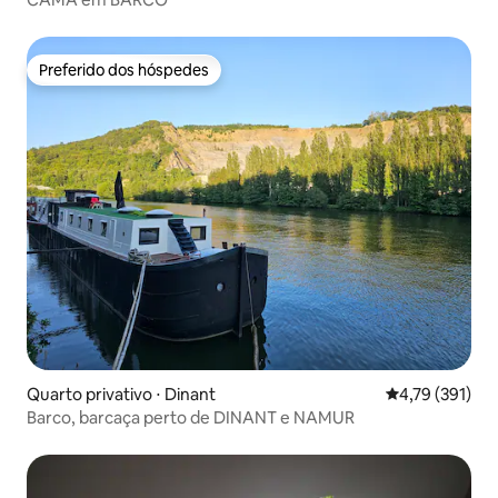
Preferido dos hóspedes
Preferido dos hóspedes
Quarto privativo ⋅ Dinant
4,79 de uma av
4,79 (391)
Barco, barcaça perto de DINANT e NAMUR