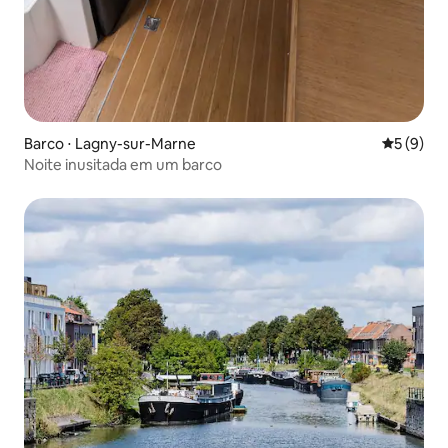
Barco ⋅ Lagny-sur-Marne
5 de uma 
5 (9)
Noite inusitada em um barco