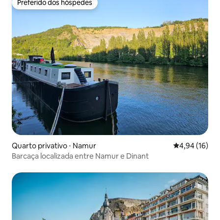
Preferido dos hóspedes
Preferido dos hóspedes
Quarto privativo ⋅ Namur
4,94 de uma a
4,94 (16)
Barcaça localizada entre Namur e Dinant