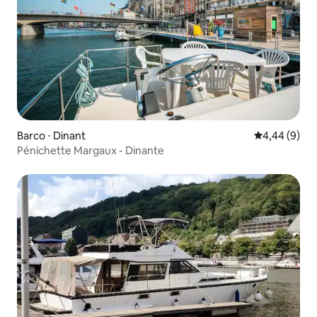
Barco ⋅ Dinant
4,44 de uma 
4,44 (9)
Pénichette Margaux - Dinante