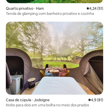
Quarto privativo ⋅ Ham
4,24 de uma a
4,24 (51)
Tenda de glamping com banheiro privativo e cozinha
Casa de cúpula ⋅ Jodoigne
4,9 de uma a
4,9 (81)
Noite para dois em uma bolha no meio dos prados