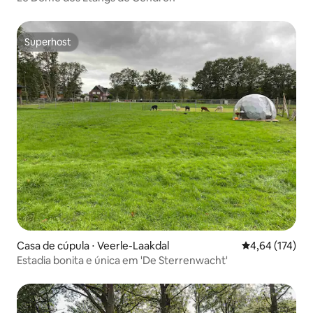
Superhost
Superhost
Casa de cúpula ⋅ Veerle-Laakdal
4,64 de uma av
4,64 (174)
Estadia bonita e única em 'De Sterrenwacht'