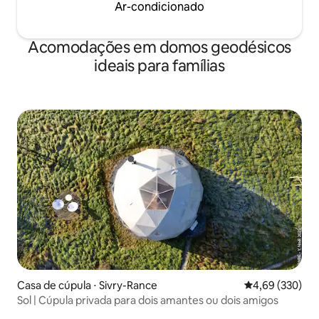
Ar-condicionado
Acomodações em domos geodésicos
ideais para famílias
Casa de cúpula ⋅ Sivry-Rance
4,69 de uma ava
4,69 (330)
Sol | Cúpula privada para dois amantes ou dois amigos