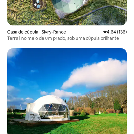
Casa de cúpula ⋅ Sivry-Rance
4,64 de uma av
4,64 (136)
Terra | no meio de um prado, sob uma cúpula brilhante