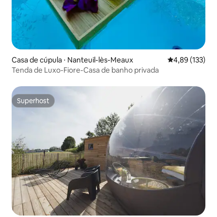
Casa de cúpula ⋅ Nanteuil-lès-Meaux
4,89 de uma av
4,89 (133)
Tenda de Luxo-Fiore-Casa de banho privada
Superhost
Superhost