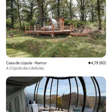
Casa de cúpula ⋅ Namur
4,79 de uma a
4,79 (80)
A Cúpula das Libélulas