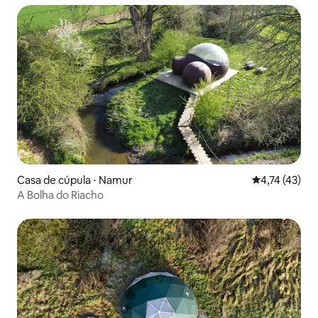
Casa de cúpula ⋅ Namur
4,74 de uma a
4,74 (43)
A Bolha do Riacho