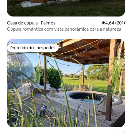
Casa de cúpula ⋅ Faimes
4,64 de uma av
4,64 (201)
Cúpula romântica com vista panorâmica para a natureza
Preferido dos hóspedes
Preferido dos hóspedes