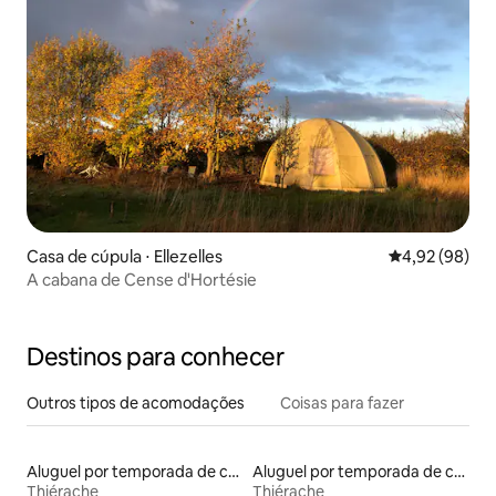
Casa de cúpula ⋅ Ellezelles
4,92 de uma a
4,92 (98)
A cabana de Cense d'Hortésie
Destinos para conhecer
Outros tipos de acomodações
Coisas para fazer
Aluguel por temporada de casas na árvore
Aluguel por temporada de casas na terra
Thiérache
Thiérache