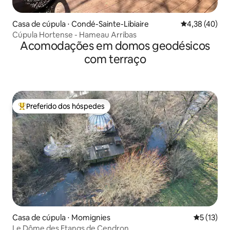
Casa de cúpula ⋅ Condé-Sainte-Libiaire
4,38 de uma a
4,38 (40)
Cúpula Hortense - Hameau Arribas
Acomodações em domos geodésicos
com terraço
Preferido dos hóspedes
Entre os melhores preferidos dos hóspedes
Casa de cúpula ⋅ Momignies
5 de uma a
5 (13)
Le Dôme des Etangs de Cendron