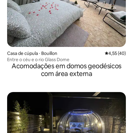
Casa de cúpula ⋅ Bouillon
4,55 de uma a
4,55 (40)
Entre o céu e o rio Glass Dome
Acomodações em domos geodésicos
com área externa