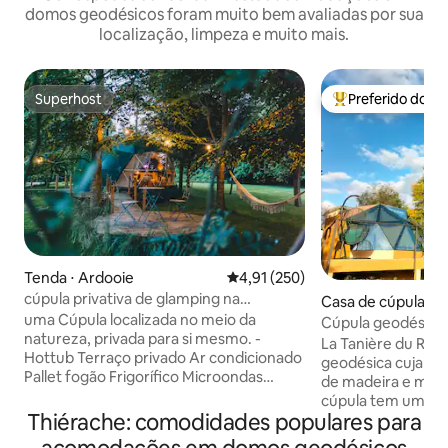
domos geodésicos foram muito bem avaliadas por sua
localização, limpeza e muito mais.
Superhost
Preferido dos 
Superhost
Entre os melhore
Tenda ⋅ Ardooie
4,91 de uma avaliação média de 
4,91 (250)
cúpula privativa de glamping na
Casa de cúpula ⋅ M
natureza com lagoa de peixes
uma Cúpula localizada no meio da
Cúpula geodésica
natureza, privada para si mesmo. -
Garenne
La Tanière du Ren
Hottub Terraço privado Ar condicionado
geodésica cuja est
Pallet fogão Frigorífico Microondas
de madeira e mater
chuveiro ao ar livre Compost WC
cúpula tem uma g
máquina de café - Você não pode
Thiérache: comodidades populares para
luminosa na frente
cozinhar dentro da tenda por razões de
uma vista deslumb