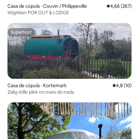
Casa de cúpula ⋅ Couvin / Philippeville
4,66 de uma ava
4,66 (267)
WigWam POR OUT & LODGE
Superhost
Superhost
Casa de cúpula ⋅ Kortemark
4,8 de uma a
4,8 (10)
Zalig stille plek no meio do nada