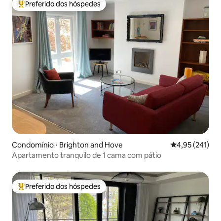
Preferido dos hóspedes
Entre os melhores preferidos dos hóspedes
Condomínio ⋅ Brighton and Hove
4,95 de uma av
4,95 (241)
Apartamento tranquilo de 1 cama com pátio
Preferido dos hóspedes
Entre os melhores preferidos dos hóspedes