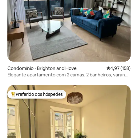
Condomínio ⋅ Brighton and Hove
4,97 de uma av
4,97 (158)
Elegante apartamento com 2 camas, 2 banheiros, varanda
e academia, central
Preferido dos hóspedes
Entre os melhores preferidos dos hóspedes