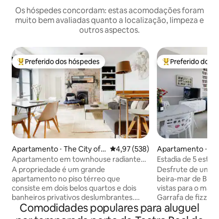
Os hóspedes concordam: estas acomodações foram
muito bem avaliadas quanto a localização, limpeza e
outros aspectos.
Preferido dos hóspedes
Preferido dos 
Entre os melhores preferidos dos hóspedes
Entre os melhore
Apartamento ⋅ The City of
4,97 de uma avaliação média de 
4,97 (538)
Apartamento ⋅ Br
Brighton and Hove
Apartamento em townhouse radiante
Estadia de 5 estrel
perto de Seven Dials
para o mar, estac
A propriedade é um grande
Desfrute de uma es
apartamento no piso térreo que
beira-mar de Brig
consiste em dois belos quartos e dois
vistas para o mar 
banheiros privativos deslumbrantes.
Garrafa de fizz na cheg
Comodidades populares para aluguel
Tem uma espaçosa sala de estar e
estresse/despesa
cozinha em plano aberto calorosas e
de Brighton com s