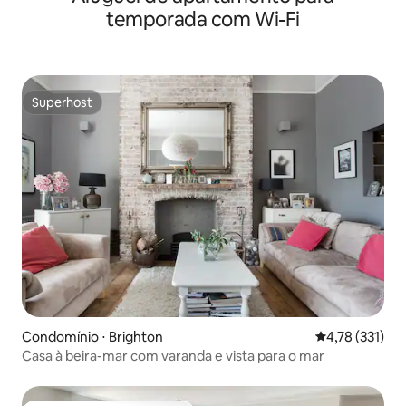
temporada com Wi-Fi
Superhost
Superhost
Condomínio ⋅ Brighton
4,78 de uma av
4,78 (331)
Casa à beira-mar com varanda e vista para o mar