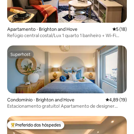
Apartamento ⋅ Brighton and Hove
5 de uma a
5 (18)
Refúgio central costal/Lux 1 quarto 1 banheiro + Wi-Fi
RÁPIDO
Superhost
Superhost
Condomínio ⋅ Brighton and Hove
4,89 de uma a
4,89 (19)
Estacionamento gratuito! Apartamento de designer
central com vista para o mar
Preferido dos hóspedes
Entre os melhores preferidos dos hóspedes