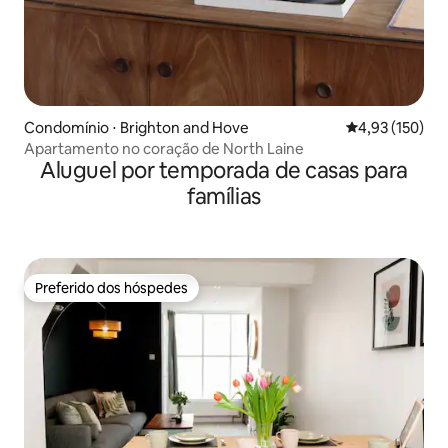
Condomínio ⋅ Brighton and Hove
4,93 de uma av
4,93 (150)
Apartamento no coração de North Laine
Aluguel por temporada de casas para
famílias
Preferido dos hóspedes
Preferido dos hóspedes