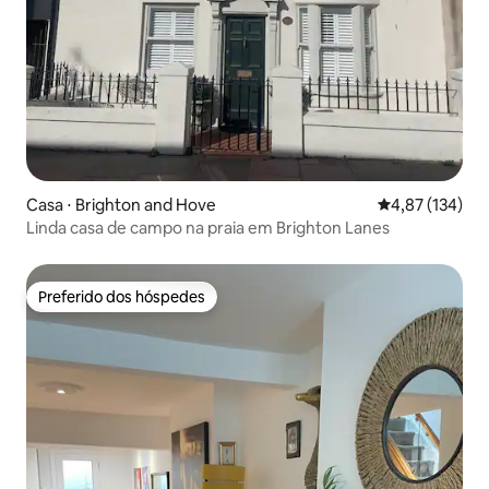
Casa ⋅ Brighton and Hove
4,87 de uma av
4,87 (134)
Linda casa de campo na praia em Brighton Lanes
Preferido dos hóspedes
Preferido dos hóspedes