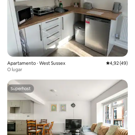
Apartamento ⋅ West Sussex
4,92 de uma a
4,92 (49)
O lugar
Superhost
Superhost