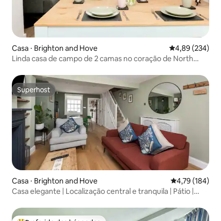
Casa ⋅ Brighton and Hove
4,89 de uma ava
4,89 (234)
Linda casa de campo de 2 camas no coração de North
Laine
Superhost
Superhost
Casa ⋅ Brighton and Hove
4,79 de uma av
4,79 (184)
Casa elegante | Localização central e tranquila | Pátio |
Praia a 2 minutos