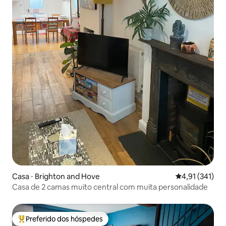
Casa ⋅ Brighton and Hove
4,91 de uma av
4,91 (341)
Casa de 2 camas muito central com muita personalidade
Preferido dos hóspedes
Entre os melhores preferidos dos hóspedes