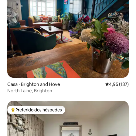
Casa ⋅ Brighton and Hove
4,95 de uma av
4,95 (137)
North Laine, Brighton
Preferido dos hóspedes
Entre os melhores preferidos dos hóspedes