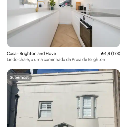
Casa ⋅ Brighton and Hove
4,9 de uma av
4,9 (173)
Lindo chalé, a uma caminhada da Praia de Brighton
Superhost
Superhost