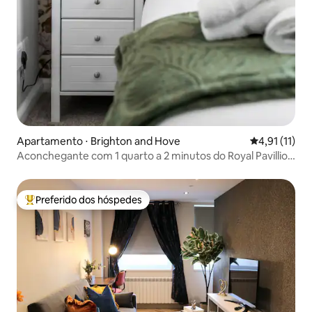
Apartamento ⋅ Brighton and Hove
4,91 de uma a
4,91 (11)
Aconchegante com 1 quarto a 2 minutos do Royal Pavillion
| Acomoda 4
Preferido dos hóspedes
Entre os melhores preferidos dos hóspedes