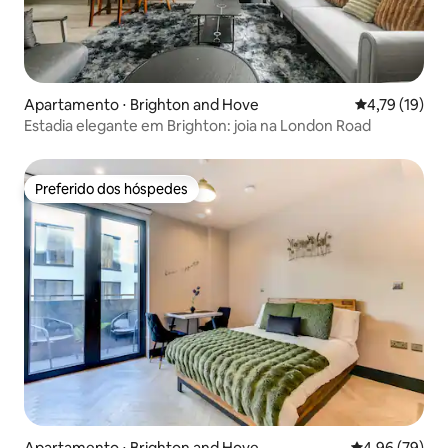
Apartamento ⋅ Brighton and Hove
4,79 de uma a
4,79 (19)
Estadia elegante em Brighton: joia na London Road
Preferido dos hóspedes
Preferido dos hóspedes
Apartamento ⋅ Brighton and Hove
4,96 de uma a
4,96 (79)