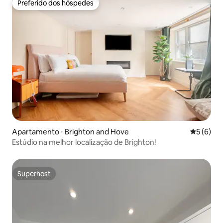
Preferido dos hóspedes
Preferido dos hóspedes
Apartamento ⋅ Brighton and Hove
5 de uma 
5 (6)
Estúdio na melhor localização de Brighton!
Superhost
Superhost