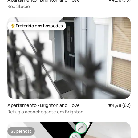
Rox Studio
Preferido dos hóspedes
Entre os melhores preferidos dos hóspedes
Apartamento ⋅ Brighton and Hove
4,98 de uma a
4,98 (62)
Refúgio aconchegante em Brighton
Superhost
Superhost