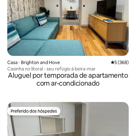
Casa ⋅ Brighton and Hove
5 de uma av
5 (368)
Casinha no litoral - seu refúgio à beira-mar
Aluguel por temporada de apartamento
com ar-condicionado
Preferido dos hóspedes
Preferido dos hóspedes