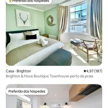
Preferido dos hóspedes
Entre os melhores preferidos dos hóspedes
Casa ⋅ Brighton
4,97 de uma av
4,97 (187)
Brighton & Hove Boutique Townhouse perto da praia
Preferido dos hóspedes
Preferido dos hóspedes