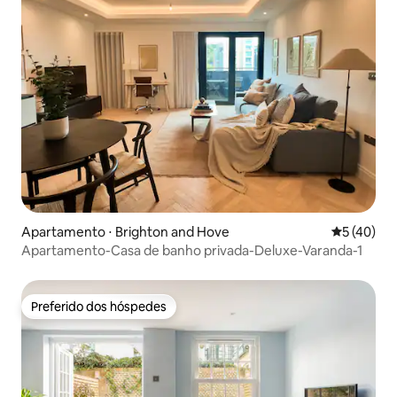
Apartamento ⋅ Brighton and Hove
5 de uma a
5 (40)
Apartamento-Casa de banho privada-Deluxe-Varanda-1
Preferido dos hóspedes
Preferido dos hóspedes