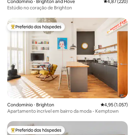
Condomínio ⋅ Brighton and Hove
4,87 de uma av
4,87 (220)
Estúdio no coração de Brighton
Preferido dos hóspedes
Entre os melhores preferidos dos hóspedes
Condomínio ⋅ Brighton
4,95 de uma aval
4,95 (1.057)
Apartamento incrível em bairro da moda - Kemptown
Preferido dos hóspedes
Entre os melhores preferidos dos hóspedes