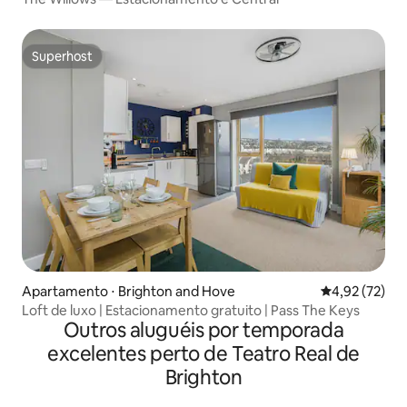
Superhost
Superhost
Apartamento ⋅ Brighton and Hove
4,92 de uma a
4,92 (72)
Loft de luxo | Estacionamento gratuito | Pass The Keys
Outros aluguéis por temporada
excelentes perto de Teatro Real de
Brighton