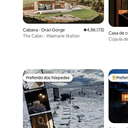
Cabana ⋅ Orari Gorge
4,96 de uma avaliação 
4,96 (73)
Casa de c
The Cabin - Waimarie Station
Cúpula de
hidromass
montanh
Preferido dos hóspedes
Prefe
Preferido dos hóspedes
Entre os