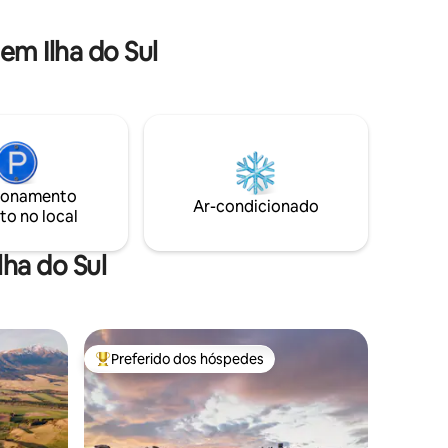
para o campo de esqui Ohau - A um
jetado
minuto da trilha de bicicleta dos Alpes
m Ilha do Sul
para o Oceano
com a
frutar.
ionamento
Ar-condicionado
to no local
ha do Sul
Preferido dos hóspedes
os hóspedes
Entre os melhores preferidos dos hóspedes