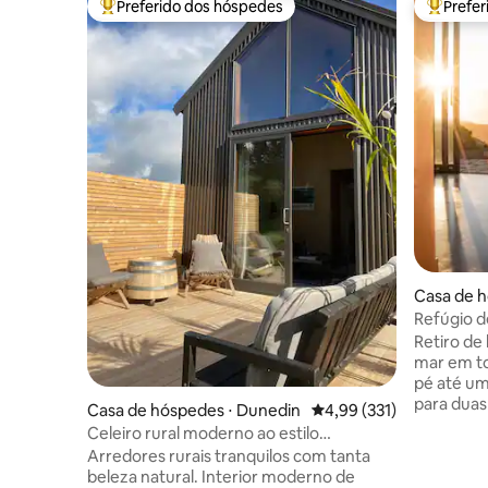
Preferido dos hóspedes
Prefe
Entre os melhores preferidos dos hóspedes
Entre os
Casa de h
a
Refúgio d
Praia priv
Retiro de luxo 
mar em tod
pé até um
para duas
Casa de hóspedes ⋅ Dunedin
4,99 de uma avaliação m
4,99 (331)
apenas pa
Celeiro rural moderno ao estilo
Christchurch Refúgio rura
escandinavo
Arredores rurais tranquilos com tanta
entre a ma
beleza natural. Interior moderno de
da Penínsu