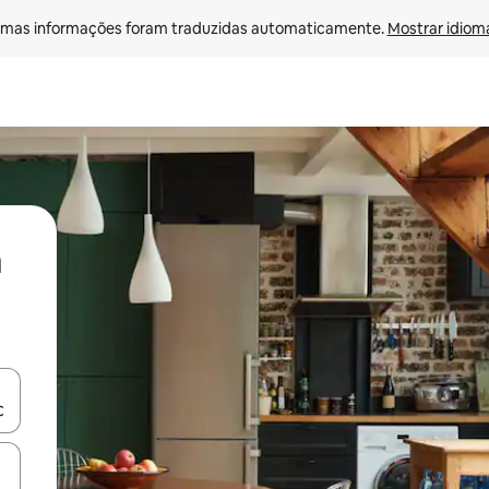
mas informações foram traduzidas automaticamente. 
Mostrar idioma
ore-os usando as seta para cima e para baixo do teclado ou tocando e