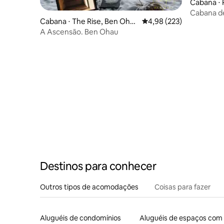
Cabana ⋅ 
Cabana de
Cabana ⋅ The Rise, Ben Oha
4,98 de uma avaliação m
4,98 (223)
u
A Ascensão. Ben Ohau
Destinos para conhecer
Outros tipos de acomodações
Coisas para fazer
Aluguéis de condomínios