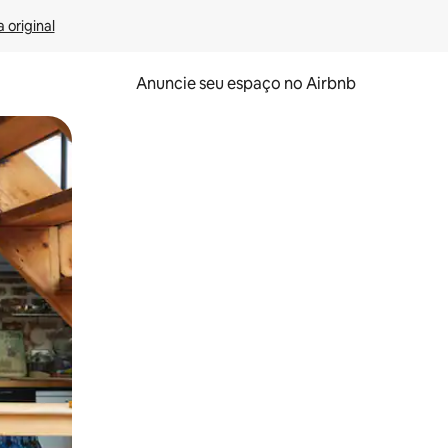
 original
Anuncie seu espaço no Airbnb
 deslizando o dedo na tela.