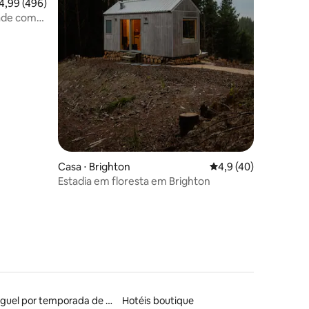
ções
,99 de uma avaliação média de 5, 496 avaliações
4,99 (496)
dade com
Casa ⋅ Brighton
4,9 de uma avaliação
4,9 (40)
Estadia em floresta em Brighton
Aluguel por temporada de casas de veraneio
Hotéis boutique