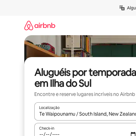
Pular
Algu
para
o
conteúdo
Aluguéis por temporada
em Ilha do Sul
Encontre e reserve lugares incríveis no Airbnb
Localização
Quando os resultados estiverem disponíveis, expl
Check-in