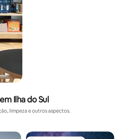
m Ilha do Sul
o, limpeza e outros aspectos.
Cabana ⋅