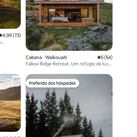
ções
4,99 de uma avaliação média de 5, 73 avaliações
4,99 (73)
s
Cabana ⋅ Waikouaiti
5 de uma avaliação
5 (54)
Fallow Ridge Retreat. Um refúgio de luxo
isolado.
Preferido dos hóspedes
os hóspedes
Preferido dos hóspedes