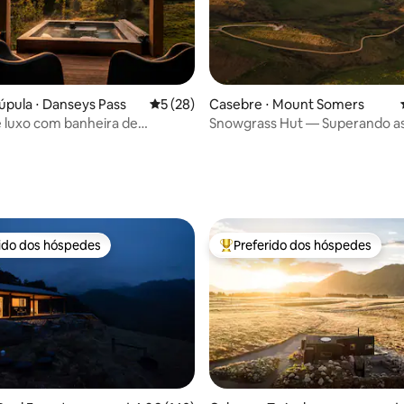
média de 5, 73 avaliações
úpula ⋅ Danseys Pass
5 de uma avaliação média de 5, 28 avalia
5 (28)
Casebre ⋅ Mount Somers
 luxo com banheira de
Snowgrass Hut — Superando a
agem privativa e vista para a
expectativas
a
rido dos hóspedes
Preferido dos hóspedes
 melhores preferidos dos hóspedes
Entre os melhores preferidos d