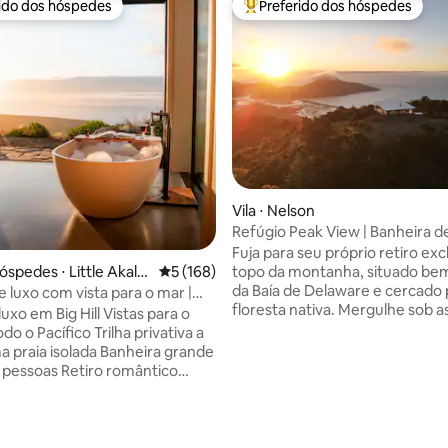
rido dos hóspedes
Preferido dos hóspedes
 melhores preferidos dos hóspedes
Entre os melhores preferidos d
Vila ⋅ Nelson
Refúgio Peak View | Banheira d
hidromassagem | Sauna | Nelso
Fuja para seu próprio retiro exc
topo da montanha, situado be
óspedes ⋅ Little Akalo
5 de uma avaliação média de 5, 168 avalia
5 (168)
da Baía de Delaware e cercado 
e luxo com vista para o mar |
floresta nativa. Mergulhe sob as estrelas
ativa
em Big Hill Vistas para o
em uma banheira de hidroma
o o Pacífico Trilha privativa a
privativa a lenha, relaxe na sau
a praia isolada Banheira grande
aproveite as manhãs tranquila
 pessoas Retiro romântico
édia de 5, 331 avaliações
pela natureza e por vistas
ra adultos A 90 minutos de
deslumbrantes. Com uma localização
l aninhado
perfeita para explorar a região
ta nativa, as terras agrícolas
Tasman e a região vinícola de
la de Banks e o litoral