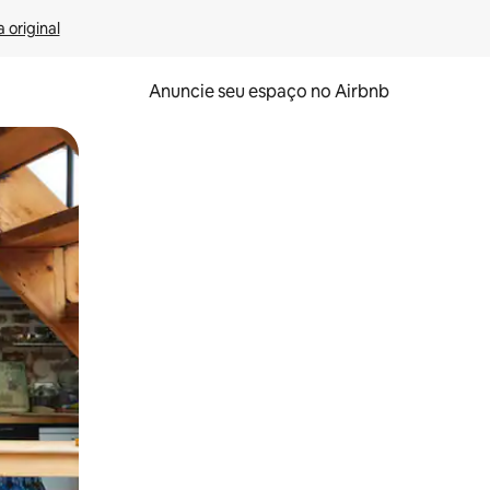
 original
Anuncie seu espaço no Airbnb
 deslizando o dedo na tela.