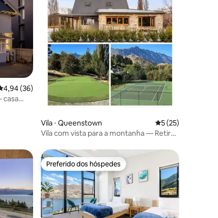
ções
4,94 de uma avaliação média de 5, 36 avaliações
4,94 (36)
— casa
Vila ⋅ Queenstown
5 de uma avaliação
5 (25)
Vila com vista para a montanha — Retiro
rural com banheira de hidromassagem
Preferido dos hóspedes
Preferido dos hóspedes