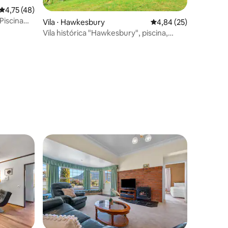
4,75 de uma avaliação média de 5, 48 avaliações
4,75 (48)
Piscina
ções
Vila ⋅ Hawkesbury
4,84 de uma avaliação
4,84 (25)
Vila histórica "Hawkesbury", piscina,
região vinícola.