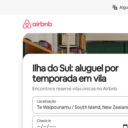
Pular
Algu
para
o
conteúdo
Ilha do Sul: aluguel por
temporada em vila
Encontre e reserve vilas únicas no Airbnb
Localização
Quando os resultados estiverem disponíveis, expl
Check-in