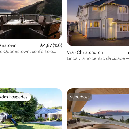
 média de 5, 7 avaliações
eenstown
4,87 de uma avaliação média de 5, 150 avalia
4,87 (150)
de Queenstown: conforto e
Vila ⋅ Christchurch
piradoras
Linda vila no centro da cidade 
inteira
o dos hóspedes
Superhost
o dos hóspedes
Superhost