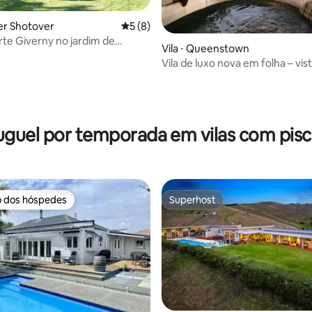
wer Shotover
5 de uma avaliação média de 5, 8 avalia
5 (8)
rte Giverny no jardim de
Vila ⋅ Queenstown
s (4 camas para 9 pessoas)
Vila de luxo nova em folha – vis
Aspen | Banheira de hidromas
édia de 5, 111 avaliações
uguel por temporada em vilas com pisc
o dos hóspedes
Superhost
o dos hóspedes
Superhost