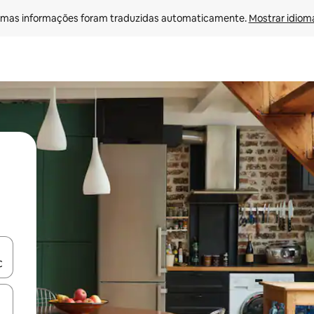
mas informações foram traduzidas automaticamente. 
Mostrar idioma
ore-os usando as seta para cima e para baixo do teclado ou tocando e