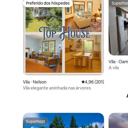
Preferido dos hóspedes
Superho
Preferido dos hóspedes
Superho
Vila ⋅ Oa
A vila
Vila ⋅ Nelson
4,96 de uma avaliação m
4,96 (201)
Vila elegante aninhada nas árvores
Superhost
Superhost