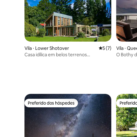
Vila ⋅ Lower Shotover
5 de uma avaliação
5 (7)
Vila ⋅ Qu
Casa idílica em belos terrenos
O Bothy 
semelhantes a parques
vistas ins
Preferido dos hóspedes
Preferid
Preferido dos hóspedes
Preferid