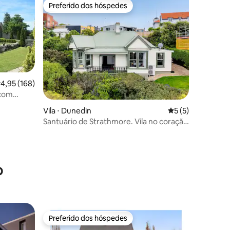
Preferido dos hóspedes
os hóspedes
Preferido dos hóspedes
,95 de uma avaliação média de 5, 168 avaliações
4,95 (168)
 com
ções
Vila ⋅ Dunedin
5 de uma avaliaçã
5 (5)
Santuário de Strathmore. Vila no coração
de Roslyn
o
Preferido dos hóspedes
Preferido dos hóspedes