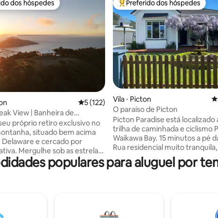
rido dos hóspedes
Preferido dos hóspedes
 melhores preferidos dos hóspedes
Entre os melhores preferidos d
Vila ⋅ Picton
4
édia de 5, 129 avaliações
son
5 de uma avaliação média de 5, 122 avalia
5 (122)
O paraíso de Picton
eak View | Banheira de
Picton Paradise está localizado 
agem | Sauna | Nelson
seu próprio retiro exclusivo no
trilha de caminhada e ciclismo P
montanha, situado bem acima
Waikawa Bay. 15 minutos a pé d
e Delaware e cercado por
Rua residencial muito tranquila
sob as estrelas
totalmente cercada com vistas
odidades populares para aluguel por t
anheira de hidromassagem
deslumbrantes para as encosta
a lenha, relaxe na sauna e
cobertas de arbustos. Espaço p
 as manhãs tranquilas cercado
estacionar o barco na entrada.
eza e por vistas
fluxo interno ao ar livre, você v
ma localização
nossa área de entretenimento a
para explorar a região de Nelson
com cozinha ao ar livre totalm
a região vinícola de