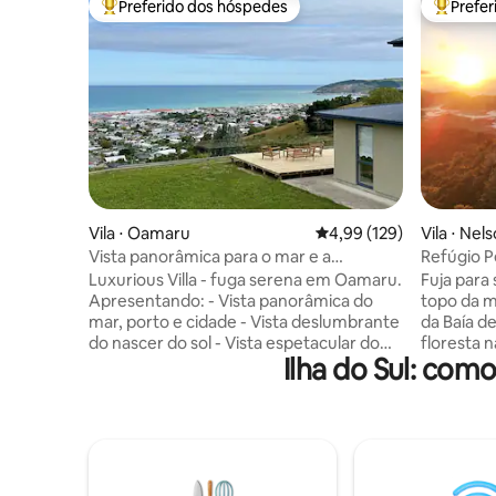
Preferido dos hóspedes
Prefe
Entre os melhores preferidos dos hóspedes
Entre os
Vila ⋅ Oamaru
4,99 de uma avaliação m
4,99 (129)
Vila ⋅ Nel
Vista panorâmica para o mar e a
Refúgio P
cidade【睁眼即见太平洋 I 躺观日月同辉】
hidromass
Luxurious Villa - fuga serena em Oamaru.
Fuja para 
Apresentando: - Vista panorâmica do
topo da 
mar, porto e cidade - Vista deslumbrante
da Baía d
do nascer do sol - Vista espetacular do
floresta nativa. Mergulhe 
Ilha do Sul: com
nascer da lua - Salões de trabalho e lazer
em uma b
dedicados - Deck ensolarado enorme -
privativa 
Cozinha moderna e despensa - Smart TV
aproveite
com Netflix, YouTube - Lavanderia e
pela natur
secadora De manhã, os primeiros raios
deslumbrantes. Com u
de sol do Pacífico entram pelas janelas e
perfeita 
se espalham ao redor dos travesseiros; à
Tasman e 