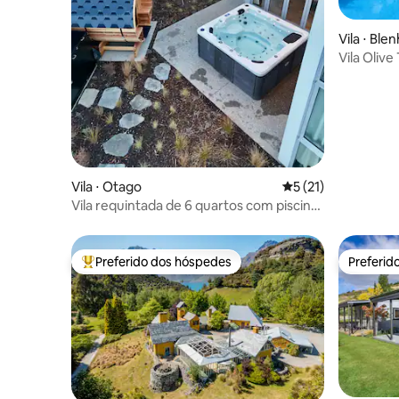
Vila ⋅ Ble
Vila Oliv
com pisci
Vila ⋅ Otago
5 de uma avaliação 
5 (21)
Vila requintada de 6 quartos com piscina,
banheira de hidromassagem e sauna
Preferido dos hóspedes
Preferid
Entre os melhores preferidos dos hóspedes
Preferid