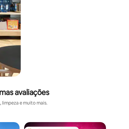
imas avaliações
 limpeza e muito mais.
Vila ⋅ La