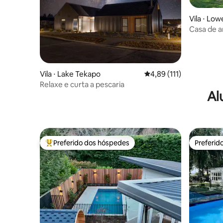
Vila ⋅ Lo
Casa de a
escultura
Vila ⋅ Lake Tekapo
4,89 de uma avaliação m
4,89 (111)
Relaxe e curta a pescaria
Al
Preferido dos hóspedes
Preferid
Entre os melhores preferidos dos hóspedes
Preferid