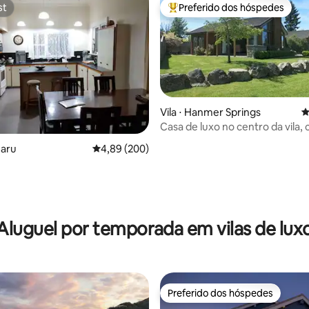
st
Preferido dos hóspedes
st
Entre os melhores preferidos d
Vila ⋅ Hanmer Springs
4
Casa de luxo no centro da vila,
roupa de cama e limpa.
maru
4,89 de uma avaliação média de 5, 200 avalia
4,89 (200)
édia de 5, 201 avaliações
Aluguel por temporada em vilas de lux
Preferido dos hóspedes
Preferido dos hóspedes