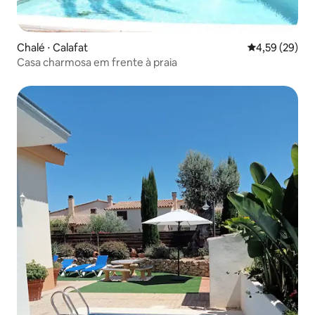
Chalé ⋅ Calafat
4,59 de uma a
4,59 (29)
Casa charmosa em frente à praia