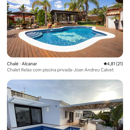
Chalé ⋅ Alcanar
4,81 de uma a
4,81 (21)
Chalet Relax com piscina privada-Joan Andreu Calvet