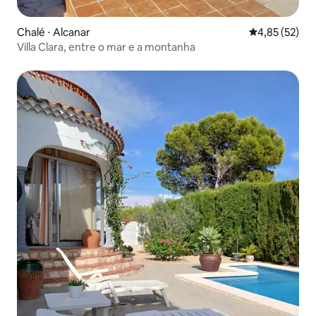
Chalé ⋅ Alcanar
4,85 de uma a
4,85 (52)
Villa Clara, entre o mar e a montanha