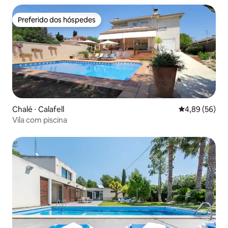
Preferido dos hóspedes
Preferido dos hóspedes
Chalé ⋅ Calafell
4,89 de uma a
4,89 (56)
Vila com piscina