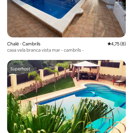
Chalé ⋅ Cambrils
4,75 de uma 
4,75 (8)
casa vela branca vista mar - cambrils -
Superhost
Superhost