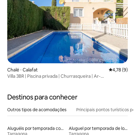
Chalé ⋅ Calafat
4,78 de uma 
4,78 (9)
Villa 3BR | Piscina privada | Churrasqueira | Ar-
condicionado | BC |
Destinos para conhecer
Outros tipos de acomodações
Principais pontos turísticos po
Aluguéis por temporada com acesso ao lago
Aluguel por temporada de lofts
Tarragona
Tarragona