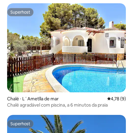
Superhost
Superhost
Chalé ⋅ L´Ametlla de mar
4,78 de uma 
4,78 (9)
Chalé agradável com piscina, a 6 minutos da praia
Superhost
Superhost