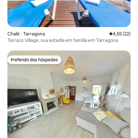
Chalé ⋅ Tarragona
4,55 de uma a
4,55 (22)
Tarraco Village, sua estadia em família em Tarragona
Preferido dos hóspedes
Preferido dos hóspedes