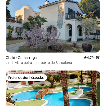
Chalé ⋅ Coma-ruga
4,79 de uma a
4,79 (19)
Linda vila à beira-mar perto de Barcelona
Preferido dos hóspedes
Preferido dos hóspedes