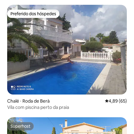
Preferido dos hóspedes
Preferido dos hóspedes
Chalé ⋅ Roda de Berà
4,89 de uma a
4,89 (65)
Vila com piscina perto da praia
Superhost
Superhost