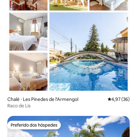
Chalé ⋅ Les Pinedes de l'Armengol
4,97 de uma a
4,97 (36)
Raco de Lis
Preferido dos hóspedes
Preferido dos hóspedes