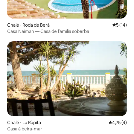
Chalé ⋅ Roda de Berà
5 de uma a
5 (14)
Casa Naiman — Casa de família soberba
Chalé ⋅ La Ràpita
4,75 de uma 
4,75 (4)
Casa à beira-mar