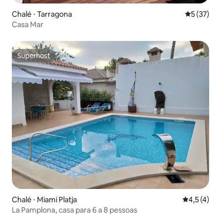
Chalé ⋅ Tarragona
5 de uma a
5 (37)
Casa Mar
Superhost
Superhost
Chalé ⋅ Miami Platja
4,5 de uma 
4,5 (4)
La Pamplona, casa para 6 a 8 pessoas