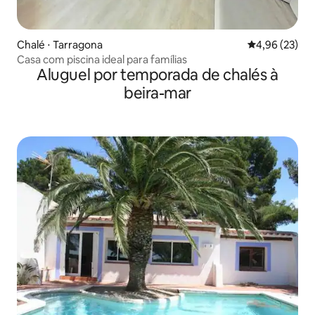
Chalé ⋅ Tarragona
4,96 de uma a
4,96 (23)
Casa com piscina ideal para famílias
Aluguel por temporada de chalés à
beira-mar