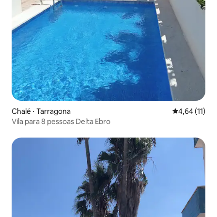
Chalé ⋅ Tarragona
4,64 de uma a
4,64 (11)
Vila para 8 pessoas Delta Ebro