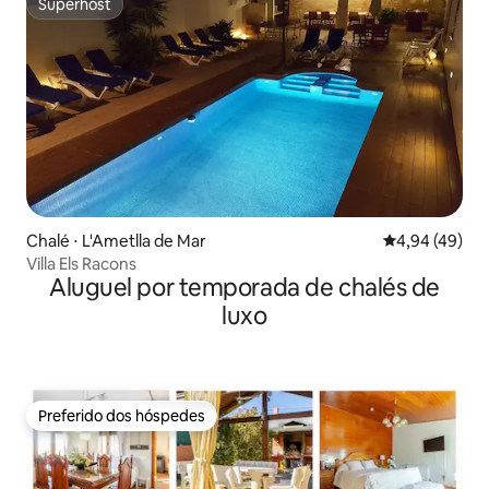
Superhost
Superhost
Chalé ⋅ L'Ametlla de Mar
4,94 de uma a
4,94 (49)
Villa Els Racons
Aluguel por temporada de chalés de
luxo
Preferido dos hóspedes
Preferido dos hóspedes