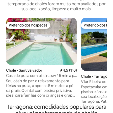
temporada de chalés foram muito bem avaliados por
sua localização, limpeza e muito mais.
Preferido dos hóspedes
Preferido dos hó
Preferido dos hóspedes
Preferido dos hó
Chalé ⋅ Sant Salvador
4,9 de uma avaliação média de 
4,9 (110)
Casa de praia com piscina sw * 5 min a pé
Chalé ⋅ Tarragona
da praia
Seu oásis de paz e relaxamento para
Vilar Ribeira de L
férias na praia, a apenas 5 minutos a pé
de Tarragona
Espetacular casa d
da praia. Quintal com piscina privativa,
piscina e área de recrea
ideal para famílias com crianças e grupos
sua localização a 
de amigos. Perto de todos os serviços
Tarragona, Patrimô
necessários. 30 min de Tarragona e Port
Tarragona: comodidades populares para
minutos das praias
Aventura, 45 min de Barcelona e 5 min
Port Aventura. Grande terraço ao ar