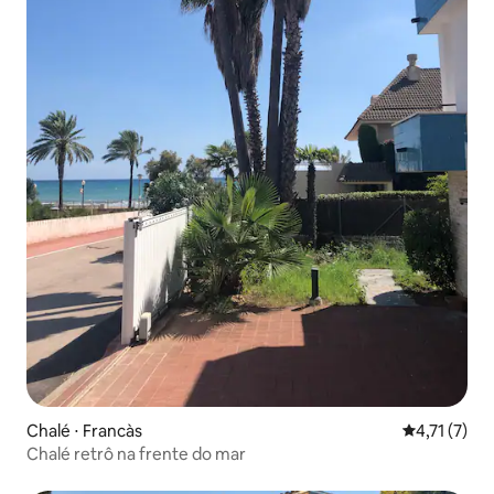
Chalé ⋅ Francàs
4,71 de uma 
4,71 (7)
Chalé retrô na frente do mar