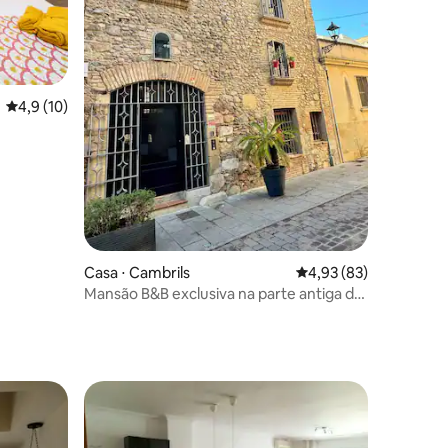
ções
4,9 de uma avaliação média de 5, 10 avaliações
4,9 (10)
Casa ⋅ Cambrils
4,93 de uma avaliação
4,93 (83)
Mansão B&B exclusiva na parte antiga de
Cambrils!
os hóspedes