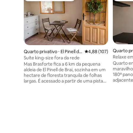
Quarto pri
Quarto privativo ⋅ El Pinell de
4,88 de uma avaliação m
4,88 (107)
Relaxe em
Brai
Suíte king-size fora da rede
frente pa
Quarto em
Mas Brasforte fica a 6 km da pequena
maravilho
aldeia de El Pinell de Brai, sozinha em um
180º pano
hectare de floresta tranquila de folhas
adjacente
largas. É acessado a partir de uma pista
você pode
de terra 300 que é adequada para a
2, então 
maioria dos veículos. Há natação
para você
selvagem nas águas cristalinas do
Direito à 
desfiladeiro de calcário de tirar o fôlego a
Ao lado do
uma curta caminhada de distância. O val
De frente
de zafán Via Verde fica a 300 metros,
200 metro
oferecendo ciclismo livre de carro ou
parque pú
caminhada pelas belas montanhas do Els
tranquila
Ports Massif. O café da manhã pode ser