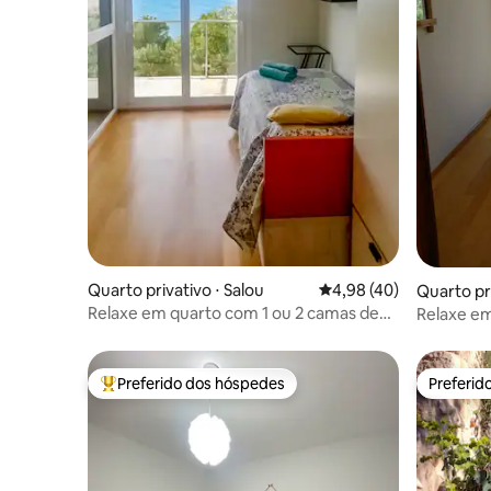
Quarto privativo ⋅ Salou
4,98 de uma avaliação 
4,98 (40)
Quarto pri
Relaxe em quarto com 1 ou 2 camas de
Relaxe e
frente para o mar. Único B&B
frente ao
Preferido dos hóspedes
Preferid
Entre os melhores preferidos dos hóspedes
Preferid