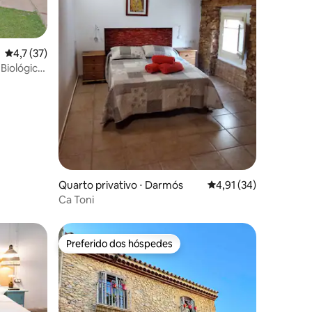
4,7 de uma avaliação média de 5, 37 avaliações
4,7 (37)
Biológica
ções
Quarto privativo ⋅ Darmós
4,91 de uma avaliação
4,91 (34)
Ca Toni
Preferido dos hóspedes
Preferido dos hóspedes