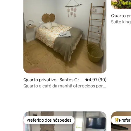
Quarto pri
Brai
Suíte king
Quarto privativo ⋅ Santes Cre
4,97 de uma avaliação 
4,97 (90)
us
Quarto e café da manhã oferecidos por
Rebeca
Preferido dos hóspedes
Prefe
Preferido dos hóspedes
Entre os