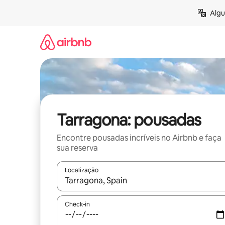
Pular
Algu
para
o
conteúdo
Tarragona: pousadas
Encontre pousadas incríveis no Airbnb e faça
sua reserva
Localização
Quando os resultados estiverem disponíveis, expl
Check-in