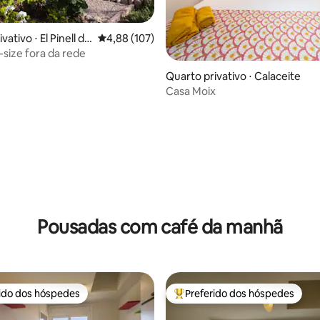
vativo ⋅ El Pinell de
4,88 de uma avaliação média de 5, 107 avalia
4,88 (107)
-size fora da rede
Quarto privativo ⋅ Calaceite
Casa Moix
média de 5, 90 avaliações
Pousadas com café da manhã
rido dos hóspedes
Preferido dos hóspedes
 melhores preferidos dos hóspedes
Entre os melhores preferidos d