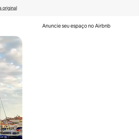
 original
Anuncie seu espaço no Airbnb
 deslizando o dedo na tela.