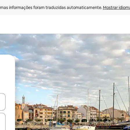
mas informações foram traduzidas automaticamente. 
Mostrar idioma
ore-os usando as seta para cima e para baixo do teclado ou tocando e