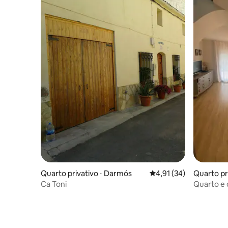
Quarto privativo ⋅ Darmós
4,91 de uma avaliação 
4,91 (34)
Quarto pr
us
Ca Toni
Quarto e 
Rebeca