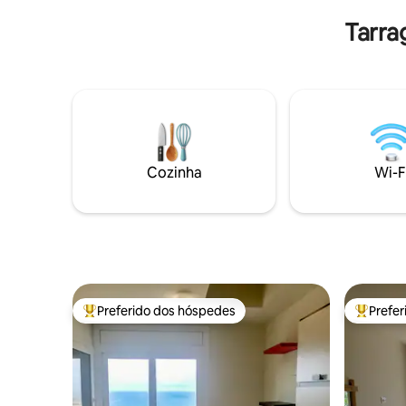
Salou
reservado com antecedência por um
Tarra
custo extra de 10€.
Cozinha
Wi-F
Preferido dos hóspedes
Prefe
Entre os melhores preferidos dos hóspedes
Entre os