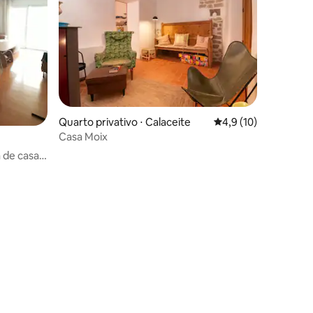
Quarto privativo ⋅ Calaceite
4,9 de uma avaliação
4,9 (10)
Casa Moix
de casal
ções