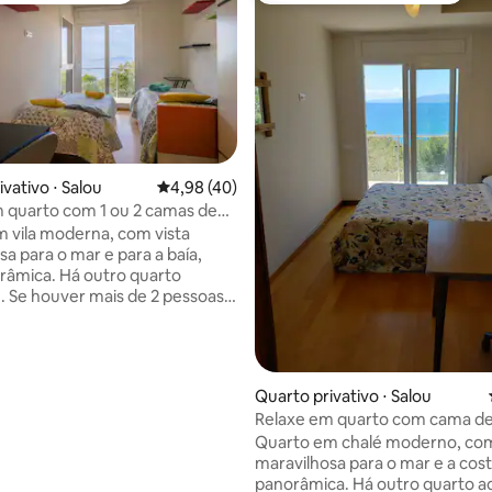
vativo ⋅ Salou
4,98 de uma avaliação média de 5, 40 avalia
4,98 (40)
édia de 5, 107 avaliações
 quarto com 1 ou 2 camas de
ra o mar. Único B&B
 vila moderna, com vista
sa para o mar e para a baía,
râmica. Há outro quarto
. Se houver mais de 2 pessoas,
 reservar este outro para mais
você tem todo o primeiro andar
. Com terraço de solário.
piscina comunitária (sazonal).
Quarto privativo ⋅ Salou
 farol de Salou e seu mirante.
Relaxe em quarto com cama de
 para uma enseada rochosa e a
frente ao mar. Único B&B
Quarto em chalé moderno, com
s da praça Cala Crancs e do
maravilhosa para o mar e a cost
blico Cala Morisca Área
panorâmica. Há outro quarto a
, sem a agitação do centro de