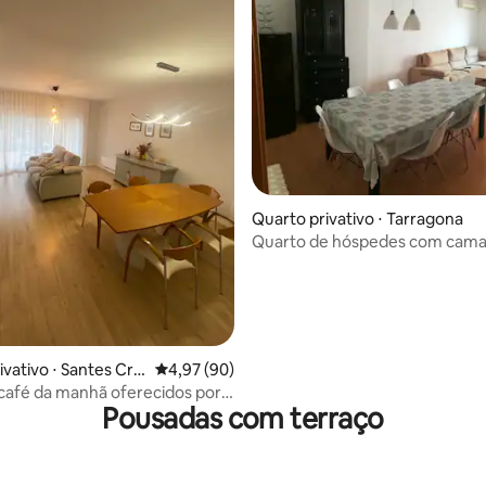
Quarto privativo ⋅ Tarragona
Quarto de hóspedes com cama 
(Bem-vindo 2)
média de 5, 34 avaliações
ivativo ⋅ Santes Cre
4,97 de uma avaliação média de 5, 90 avalia
4,97 (90)
café da manhã oferecidos por
Pousadas com terraço