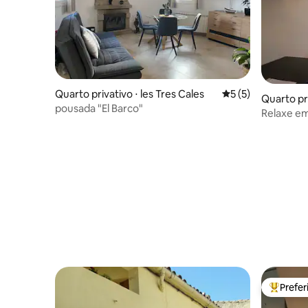
Quarto privativo ⋅ les Tres Cales
5 de uma avaliação
5 (5)
Quarto pri
pousada "El Barco"
Relaxe em
frente pa
Prefe
Entre os