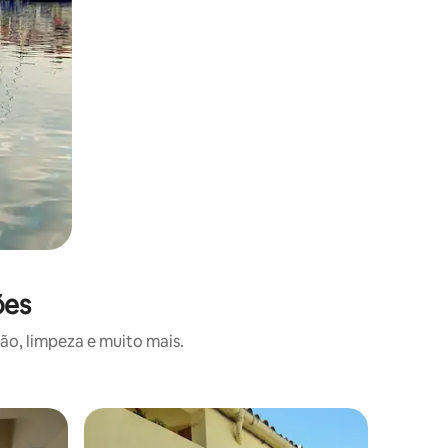
ões
o, limpeza e muito mais.
Quarto pr
os hóspedes