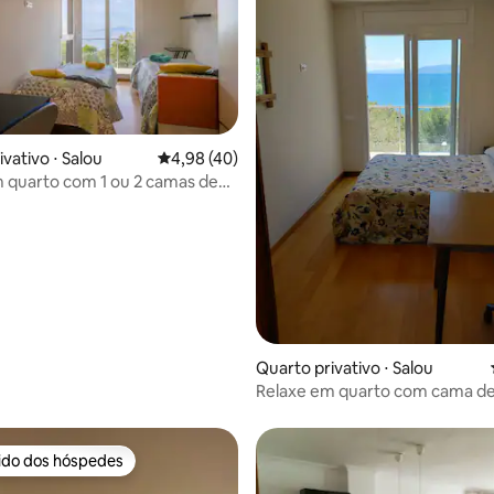
 média de 5, 5 avaliações
vativo ⋅ Salou
4,98 de uma avaliação média de 5, 40 avalia
4,98 (40)
 quarto com 1 ou 2 camas de
ra o mar. Único B&B
Quarto privativo ⋅ Salou
Relaxe em quarto com cama de
frente ao mar. Único B&B
rido dos hóspedes
 melhores preferidos dos hóspedes