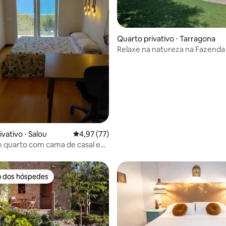
Quarto privativo ⋅ Tarragona
Relaxe na natureza na Fazenda 
Mas Miro 1
média de 5, 40 avaliações
vativo ⋅ Salou
4,97 de uma avaliação média de 5, 77 avalia
4,97 (77)
m quarto com cama de casal em
 mar. Único B&B
o dos hóspedes
o dos hóspedes