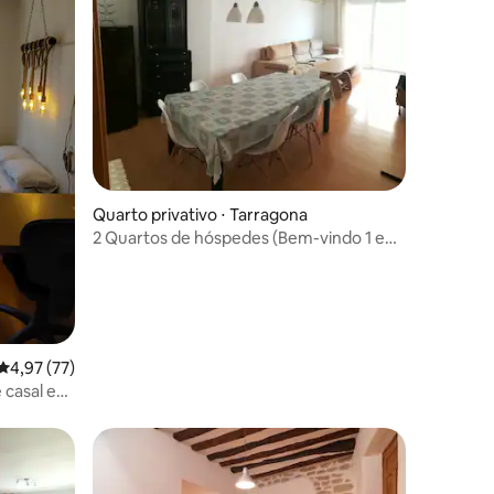
ções
Quarto privativo ⋅ Tarragona
2 Quartos de hóspedes (Bem-vindo 1 e
Bem-vindo 2)
4,97 de uma avaliação média de 5, 77 avaliações
4,97 (77)
 casal em