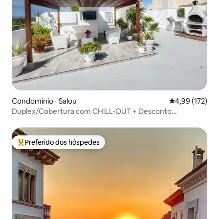
Condomínio ⋅ Salou
4,99 de uma av
4,99 (172)
Duplex/Cobertura com CHILL-OUT + Desconto
PortAventura
Preferido dos hóspedes
Entre os melhores preferidos dos hóspedes