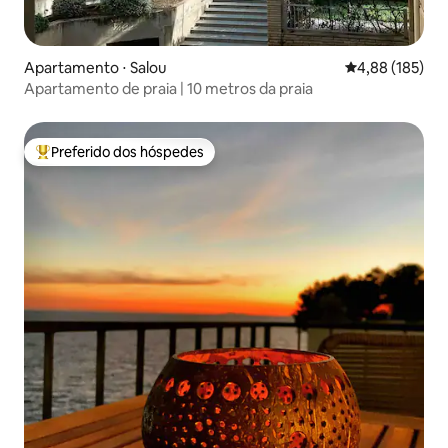
Apartamento ⋅ Salou
4,88 de uma av
4,88 (185)
Apartamento de praia | 10 metros da praia
Preferido dos hóspedes
Entre os melhores preferidos dos hóspedes