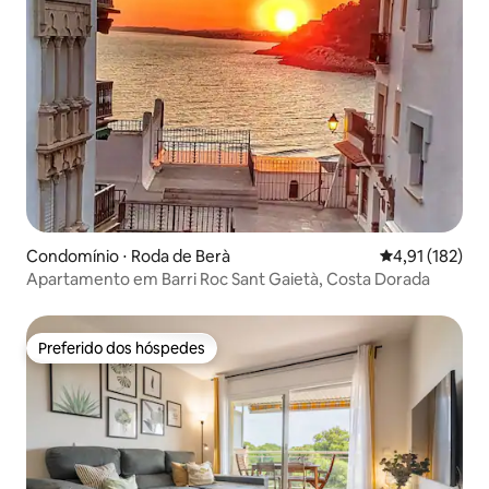
Condomínio ⋅ Roda de Berà
4,91 de uma av
4,91 (182)
Apartamento em Barri Roc Sant Gaietà, Costa Dorada
Preferido dos hóspedes
Preferido dos hóspedes