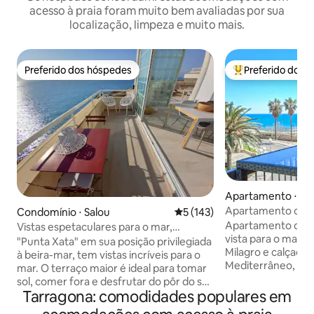
acesso à praia foram muito bem avaliadas por sua
localização, limpeza e muito mais.
Preferido dos hóspedes
Preferido dos 
Preferido dos hóspedes
Entre os melhore
Apartamento ⋅ Ta
Apartamento centr
Condomínio ⋅ Salou
5 de uma avaliação média de 
5 (143)
ao lado da Rambla
Apartamento de 7
Vistas espetaculares para o mar,
vista para o mar. 
terraços, piscina
"Punta Xata" em sua posição privilegiada
Milagro e calçadão
à beira-mar, tem vistas incríveis para o
Mediterrâneo, da 
mar. O terraço maior é ideal para tomar
romano. Em frente
sol, comer fora e desfrutar do pôr do sol.
(APENAS 10 MINU
Tarragona: comodidades populares em
O menor é perfeito para o café da
PORT AVENTURA!) A melhor localizaç
manhã e para assistir ao nascer do sol. O