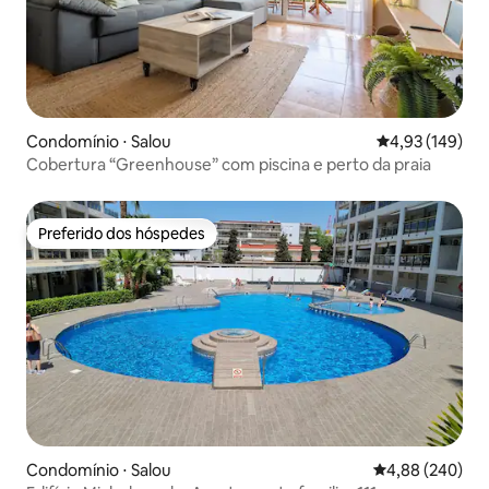
Condomínio ⋅ Salou
4,93 de uma av
4,93 (149)
Cobertura “Greenhouse” com piscina e perto da praia
Preferido dos hóspedes
Preferido dos hóspedes
Condomínio ⋅ Salou
4,88 de uma ava
4,88 (240)