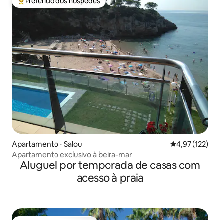
Preferido dos hóspedes
Entre os melhores preferidos dos hóspedes
Apartamento ⋅ Salou
4,97 de uma av
4,97 (122)
Apartamento exclusivo à beira-mar
Aluguel por temporada de casas com
acesso à praia