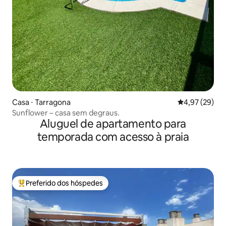
Casa ⋅ Tarragona
4,97 de uma a
4,97 (29)
Sunflower – casa sem degraus.
Aluguel de apartamento para
temporada com acesso à praia
Preferido dos hóspedes
Entre os melhores preferidos dos hóspedes