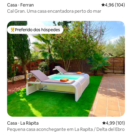
Casa ⋅ Ferran
4,96 de uma av
4,96 (104)
Cal Gran. Uma casa encantadora perto do mar
Preferido dos hóspedes
Entre os melhores preferidos dos hóspedes
Casa ⋅ La Ràpita
4,99 de uma av
4,99 (101)
Pequena casa aconchegante em La Rapita / Delta del Ebro