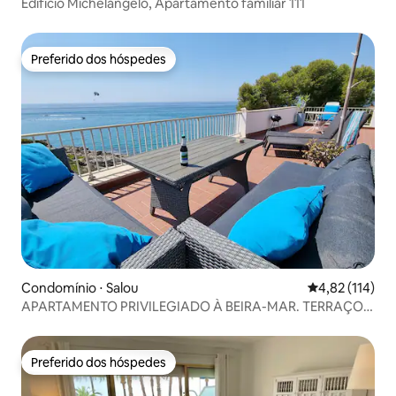
Edifício Michelangelo, Apartamento familiar 111
Preferido dos hóspedes
Preferido dos hóspedes
Condomínio ⋅ Salou
4,82 de uma av
4,82 (114)
APARTAMENTO PRIVILEGIADO À BEIRA-MAR. TERRAÇO
ENORME
Preferido dos hóspedes
Preferido dos hóspedes