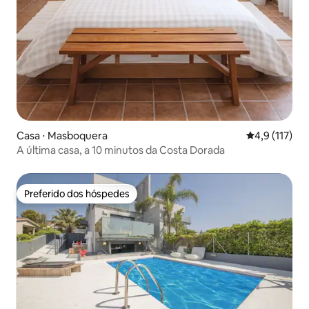
Casa ⋅ Masboquera
4,9 de uma av
4,9 (117)
A última casa, a 10 minutos da Costa Dorada
Preferido dos hóspedes
Preferido dos hóspedes