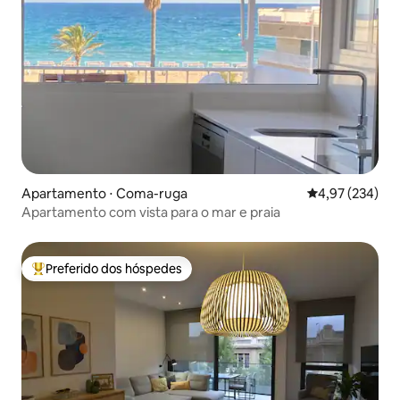
Apartamento ⋅ Coma-ruga
4,97 de uma av
4,97 (234)
Apartamento com vista para o mar e praia
Preferido dos hóspedes
Entre os melhores preferidos dos hóspedes