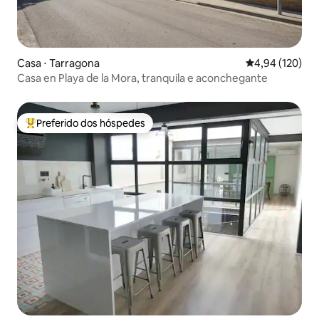
Casa ⋅ Tarragona
4,94 de uma av
4,94 (120)
Casa en Playa de la Mora, tranquila e aconchegante
Preferido dos hóspedes
Entre os melhores preferidos dos hóspedes