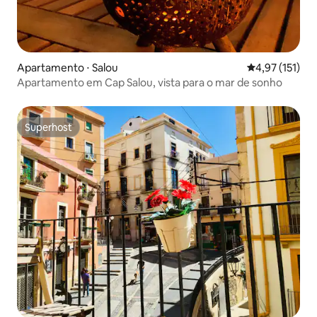
Apartamento ⋅ Salou
4,97 de uma av
4,97 (151)
Apartamento em Cap Salou, vista para o mar de sonho
Superhost
Superhost