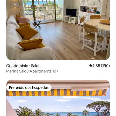
Condomínio ⋅ Salou
4,88 de uma av
4,88 (190)
Marina Salou Apartments 107
Preferido dos hóspedes
Preferido dos hóspedes