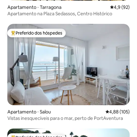
Apartamento ⋅ Tarragona
4,9 de uma a
4,9 (92)
Apartamento na Plaza Sedassos, Centro Histórico
Preferido dos hóspedes
Entre os melhores preferidos dos hóspedes
Apartamento ⋅ Salou
4,88 de uma av
4,88 (105)
Vistas inesquecíveis para o mar, perto de PortAventura