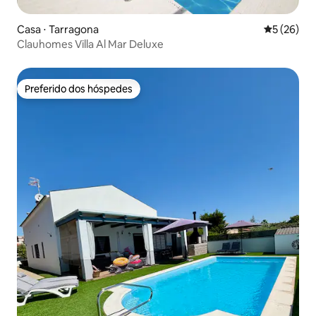
Casa ⋅ Tarragona
5 de uma a
5 (26)
Clauhomes Villa Al Mar Deluxe
Preferido dos hóspedes
Preferido dos hóspedes