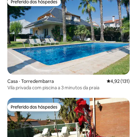
Preferido dos hóspedes
Preferido dos hóspedes
Casa ⋅ Torredembarra
4,92 de uma av
4,92 (131)
Vila privada com piscina a 3 minutos da praia
Preferido dos hóspedes
Preferido dos hóspedes