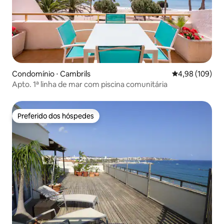
Condomínio ⋅ Cambrils
4,98 de uma av
4,98 (109)
Apto. 1ª linha de mar com piscina comunitária
Preferido dos hóspedes
Preferido dos hóspedes