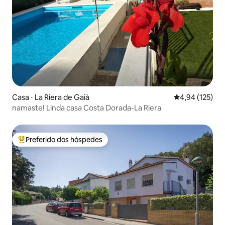
Casa ⋅ La Riera de Gaià
4,94 de uma av
4,94 (125)
namaste! Linda casa Costa Dorada-La Riera
Preferido dos hóspedes
Entre os melhores preferidos dos hóspedes