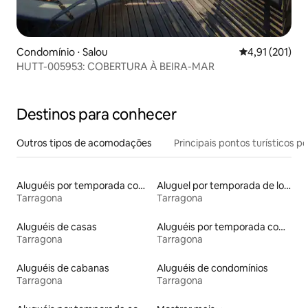
Condomínio ⋅ Salou
4,91 de uma av
4,91 (201)
HUTT-005953: COBERTURA À BEIRA-MAR
Destinos para conhecer
Outros tipos de acomodações
Principais pontos turísticos po
Aluguéis por temporada com acesso ao lago
Aluguel por temporada de lofts
Tarragona
Tarragona
Aluguéis de casas
Aluguéis por temporada com café da manhã
Tarragona
Tarragona
Aluguéis de cabanas
Aluguéis de condomínios
Tarragona
Tarragona