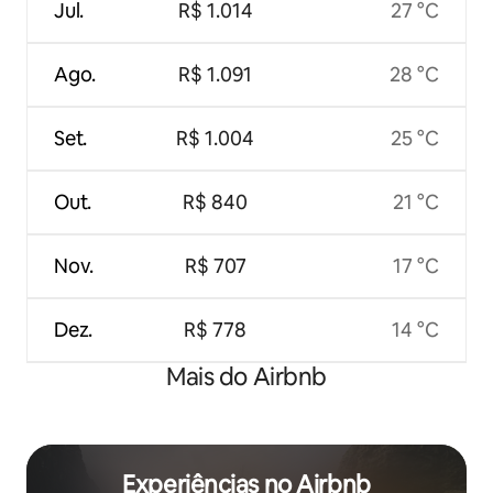
Jul.
R$ 1.014
27 °C
Ago.
R$ 1.091
28 °C
Set.
R$ 1.004
25 °C
Out.
R$ 840
21 °C
Nov.
R$ 707
17 °C
Dez.
R$ 778
14 °C
Mais do Airbnb
Experiências no Airbnb