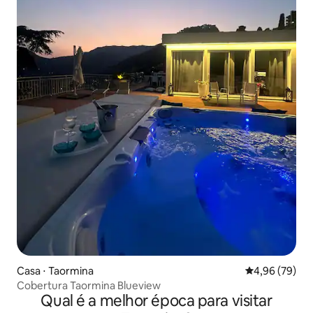
Casa ⋅ Taormina
4,96 de uma a
4,96 (79)
Cobertura Taormina Blueview
Qual é a melhor época para visitar