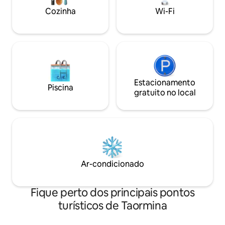
é ideal para uma estadia sem carro ou
Cozinha
Wi-Fi
casamentos, pois todas as igrejas e o
Hotel Timeo estão nas proximidades.
Estacionamento
Piscina
gratuito no local
Ar-condicionado
Fique perto dos principais pontos
turísticos de Taormina