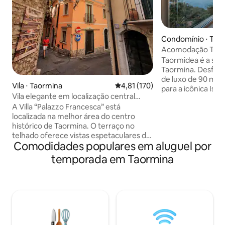
Condomínio ⋅ Tao
Acomodação Taorm
Taormidea é a sua 
Taormina. Desfru
de luxo de 90 m² c
Vila ⋅ Taormina
4,81 de uma avaliação média de 
4,81 (170)
para a icônica Iso
Vila elegante em localização central
tranquilo com pisc
privilegiada Taormina
A Villa “Palazzo Francesca” está
dispõe de uma amp
localizada na melhor área do centro
deslumbrante para
histórico de Taormina. O terraço no
premium com cama
telhado oferece vistas espetaculares do
banheiros modern
Comodidades populares em aluguel por
Monte. O Etna e o centro. Corso
Wi-Fi rápido, ar-c
Umberto, todos os pontos turísticos e os
estacionamento pr
temporada em Taormina
melhores restaurantes estão nas
local. Administrad
proximidades imediatas (a 1-5 minutos a
com check-in desc
pé). O estacionamento público está
privacidade, faz p
disponível a apenas 200 m de distância; o
verdadeiramente 
estacionamento com manobrista
busca o melhor de
também é oferecido. A gôndola para a
praia fica a apenas 4 minutos a pé. A vila