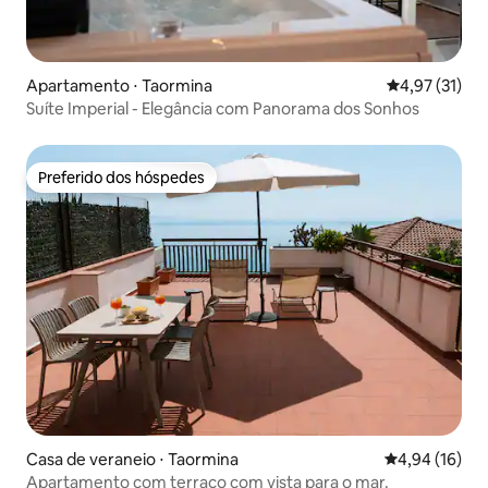
Apartamento ⋅ Taormina
4,97 de uma a
4,97 (31)
Suíte Imperial - Elegância com Panorama dos Sonhos
Preferido dos hóspedes
Preferido dos hóspedes
Casa de veraneio ⋅ Taormina
4,94 de uma a
4,94 (16)
Apartamento com terraço com vista para o mar.