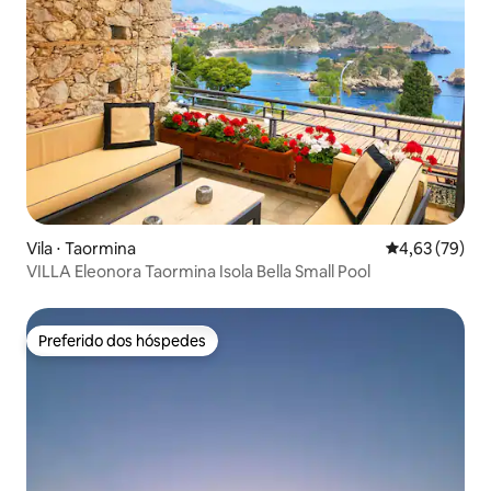
Vila ⋅ Taormina
4,63 de uma a
4,63 (79)
VILLA Eleonora Taormina Isola Bella Small Pool
Preferido dos hóspedes
Preferido dos hóspedes