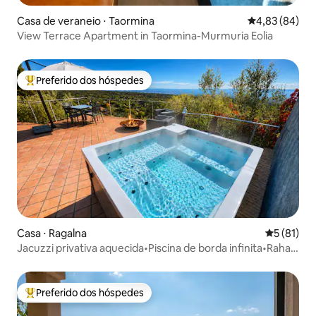
Casa de veraneio ⋅ Taormina
4,83 de uma a
4,83 (84)
View Terrace Apartment in Taormina-Murmuria Eolia
Preferido dos hóspedes
Entre os melhores preferidos dos hóspedes
Casa ⋅ Ragalna
5 de uma a
5 (81)
Jacuzzi privativa aquecida•Piscina de borda infinita•Rahal
Luxury
Preferido dos hóspedes
Entre os melhores preferidos dos hóspedes