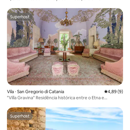
Superhost
Superhost
Vila ⋅ San Gregorio di Catania
4,89 de uma 
4,89 (9)
"Villa Gravina" Residência histórica entre o Etna e
Taormina
Superhost
Superhost