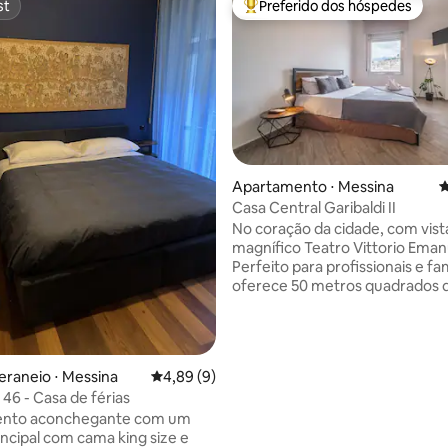
st
Preferido dos hóspedes
st
Entre os melhores preferidos d
édia de 5, 116 avaliações
Apartamento ⋅ Messina
4
Casa Central Garibaldi II
No coração da cidade, com vist
magnífico Teatro Vittorio Eman
Perfeito para profissionais e fam
oferece 50 metros quadrados 
elegância e conforto, com um 
uma sala de estar com cozinha
sofá-cama confortável e acolh
Novo e bem cuidado, é facilme
eraneio ⋅ Messina
4,89 de uma avaliação média de 5, 9 avalia
4,89 (9)
acessível graças à proximidade
 46 - Casa de férias
principais paradas dos meios d
nto aconchegante com um
transporte para o aeroporto, a
incipal com cama king size e
ferroviária e marítima. Rodeado de bares