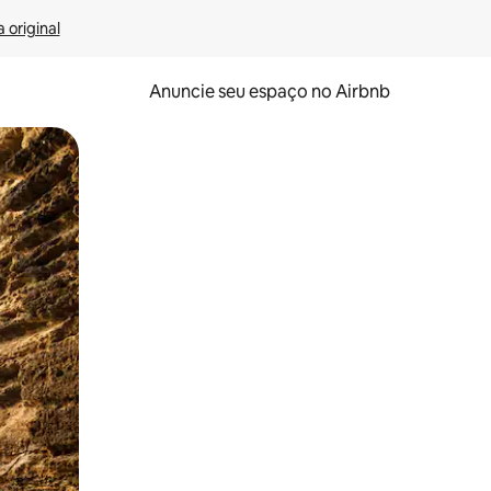
 original
Anuncie seu espaço no Airbnb
 deslizando o dedo na tela.