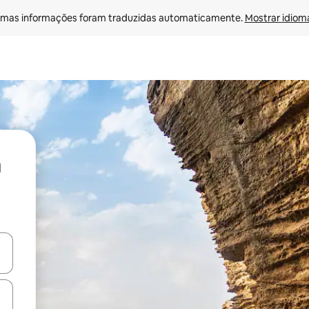
mas informações foram traduzidas automaticamente. 
Mostrar idioma
ore-os usando as seta para cima e para baixo do teclado ou tocando e