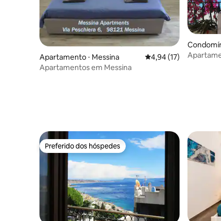
Condomín
Apartame
Apartamento ⋅ Messina
4,94 de uma avaliação 
4,94 (17)
vista par
Apartamentos em Messina
Preferido dos hóspedes
Preferido dos hóspedes