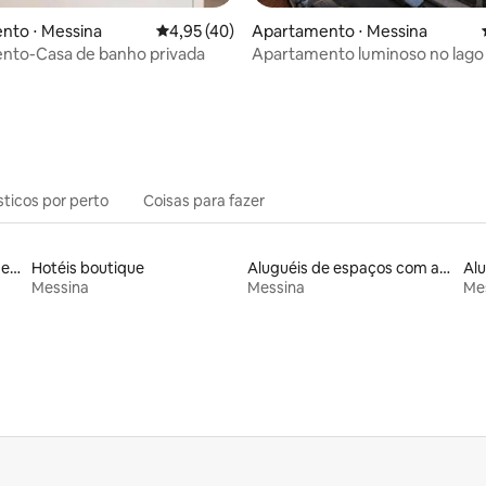
média de 5, 93 avaliações
nto ⋅ Messina
4,95 de uma avaliação média de 5, 40 avalia
4,95 (40)
Apartamento ⋅ Messina
nto-Casa de banho privada
Apartamento luminoso no lago
sticos por perto
Coisas para fazer
Aluguéis por temporada de acomodações de luxo
Hotéis boutique
Aluguéis de espaços com acesso direto a pistas de esqui
Al
Messina
Messina
Me