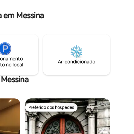
a escolha
oferecidos serão a diferença que tornará
e a
a sua estadia única.
a em Messina
ionamento
Ar-condicionado
to no local
 Messina
Preferido dos hóspedes
Preferido dos hóspedes