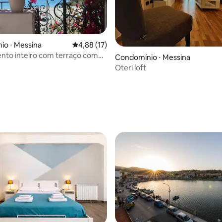
io ⋅ Messina
4,88 de uma avaliação média de 5, 17 avalia
4,88 (17)
nto inteiro com terraço com
média de 5, 17 avaliações
Condomínio ⋅ Messina
a o mar
Oteri loft