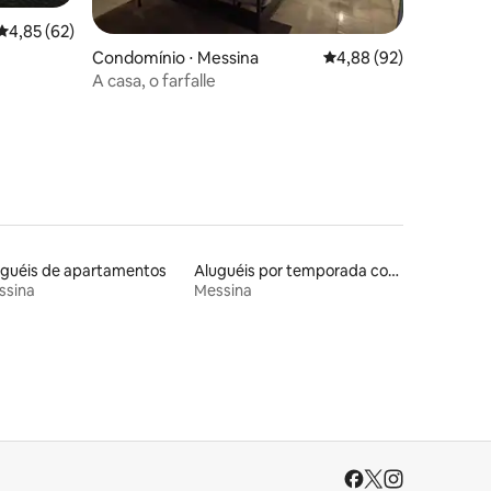
ções
4,85 de uma avaliação média de 5, 62 avaliações
4,85 (62)
Condomínio ⋅ Messina
4,88 de uma avaliação
4,88 (92)
A casa, o farfalle
uguéis de apartamentos
Aluguéis por temporada com cama de altura acessível
ssina
Messina