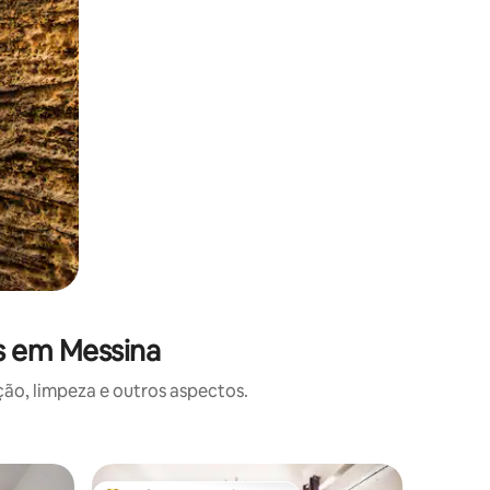
s em Messina
o, limpeza e outros aspectos.
Apartame