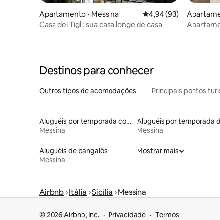
Apartamento ⋅ Messina
4,94 de uma avaliação 
4,94 (93)
Apartame
Casa dei Tigli: sua casa longe de casa
Apartame
Destinos para conhecer
Outros tipos de acomodações
Principais pontos turí
Aluguéis por temporada com sauna
Messina
Messina
Aluguéis de bangalôs
Mostrar mais
Messina
Airbnb
Itália
Sicília
Messina
© 2026 Airbnb, Inc.
Privacidade
Termos