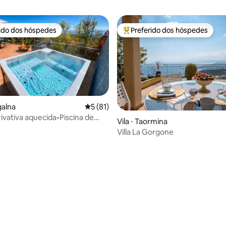
rido dos hóspedes
Preferido dos hóspedes
 melhores preferidos dos hóspedes
Entre os melhores preferidos d
galna
5 de uma avaliação média de 5, 81 avalia
5 (81)
rivativa aquecida•Piscina de
Vila ⋅ Taormina
inita•Rahal Luxury
Villa La Gorgone
média de 5, 84 avaliações