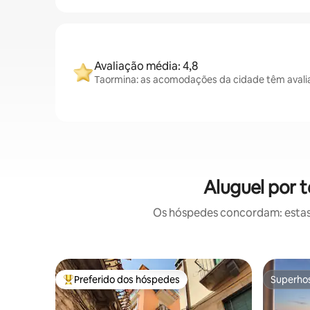
Avaliação média: 4,8
Taormina: as acomodações da cidade têm avali
Aluguel por 
Os hóspedes concordam: estas
Preferido dos hóspedes
Superho
Entre os melhores preferidos dos hóspedes
Superho