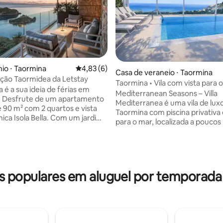
io ⋅ Taormina
4,83 de uma avaliação média de 5, 6 avalia
4,83 (6)
Casa de veraneio ⋅ Taormina
ão Taormidea da Letstay
Taormina • Vila com vista para o
 é a sua ideia de férias em
Piscina privativa
Mediterranean Seasons – Villa
. Desfrute de um apartamento
Mediterranea é uma vila de lu
e 90 m² com 2 quartos e vista
Taormina com piscina privativa 
édia de 5, 170 avaliações
nica Isola Bella. Com um jardim
para o mar, localizada a pouco
 com piscina compartilhada, ela
do centro histórico. Oferece e
 uma ampla varanda com vista
ar livre exclusivos com um jardi
nte para o mar, 2 quartos
área de jantar ao ar livre e um 
om camas de casal, 2
lounge à beira da piscina. Os in
 modernos, cozinha completa,
são iluminados e totalmente e
 populares em aluguel por temporada
ido, ar-condicionado e
com todo o conforto. A propri
mento privativo gratuito no
também dispõe de estacionam
ministrado profissionalmente,
privativo e estúdio de música. 
-in descomplicado e total
para famílias, casais e grupos q
de, faz parte de uma residência
procuram privacidade, relaxam
ramente exclusiva para quem