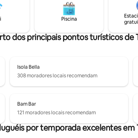
uma estadia exclusiva em Taor
elhor de Taormina!
Estac
i
Piscina
gratui
rto dos principais pontos turísticos de
Isola Bella
308 moradores locais recomendam
Bam Bar
121 moradores locais recomendam
luguéis por temporada excelentes em