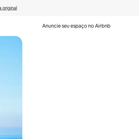
 original
Anuncie seu espaço no Airbnb
 deslizando o dedo na tela.