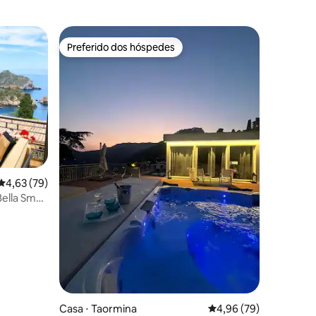
Preferido dos hóspedes
Preferido dos hóspedes
ções
4,63 de uma avaliação média de 5, 79 avaliações
4,63 (79)
ella Small
Casa ⋅ Taormina
4,96 de uma avaliação
4,96 (79)