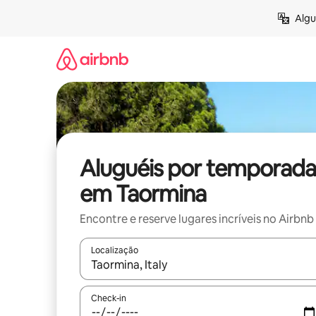
Pular
Algu
para
o
conteúdo
Aluguéis por temporada
em Taormina
Encontre e reserve lugares incríveis no Airbnb
Localização
Quando os resultados estiverem disponíveis, expl
Check-in