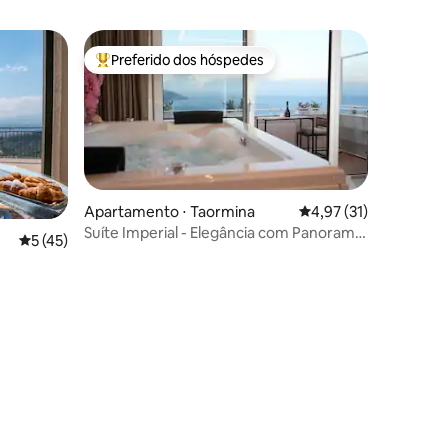
Preferido dos hóspedes
os hóspedes
Entre os melhores preferidos dos hóspedes
ções
Apartamento ⋅ Taormina
4,97 de uma avaliação
4,97 (31)
Suíte Imperial - Elegância com Panorama
5 de uma avaliação média de 5, 45 avaliações
5 (45)
dos Sonhos