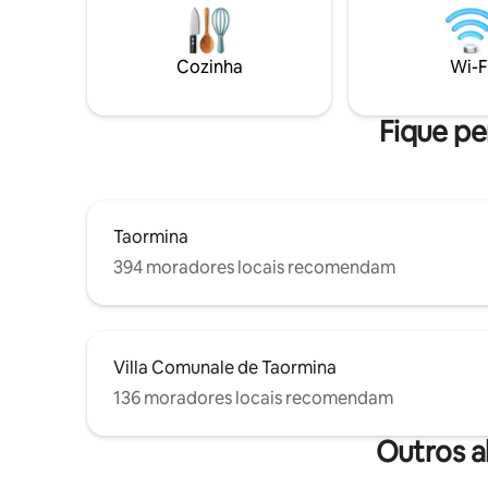
estacionamento com manobrista
busca o m
também é oferecido. A gôndola para a
praia fica a apenas 4 minutos a pé. A vila
Cozinha
Wi-F
é ideal para uma estadia sem carro ou
casamentos, pois todas as igrejas e o
Hotel Timeo estão nas proximidades.
Fique pe
Taormina
394 moradores locais recomendam
Villa Comunale de Taormina
136 moradores locais recomendam
Outros a