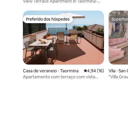
View Terrace Apartment in Taormina-
Murmuria Eolia
Preferido dos hóspedes
Superho
Preferido dos hóspedes
Superho
Casa de veraneio ⋅ Taormina
4,94 de uma avaliação 
4,94 (16)
Vila ⋅ San
Apartamento com terraço com vista
"Villa Gra
para o mar.
o Etna e 