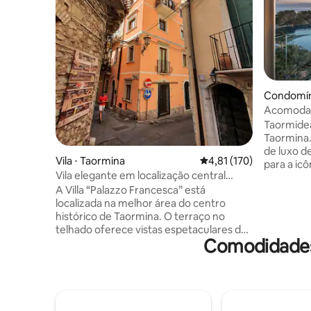
Condomín
Acomodaç
Taormidea
Taormina
de luxo d
Vila ⋅ Taormina
4,81 de uma avaliação m
4,81 (170)
para a icô
Vila elegante em localização central
tranquilo
privilegiada Taormina
A Villa “Palazzo Francesca” está
dispõe de
localizada na melhor área do centro
deslumbra
histórico de Taormina. O terraço no
premium c
telhado oferece vistas espetaculares do
banheiros
Comodidades
Monte. O Etna e o centro. Corso
Wi-Fi ráp
Umberto, todos os pontos turísticos e os
estaciona
melhores restaurantes estão nas
local. Ad
proximidades imediatas (a 1-5 minutos a
com check
pé). O estacionamento público está
privacida
disponível a apenas 200 m de distância; o
verdadei