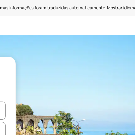
mas informações foram traduzidas automaticamente. 
Mostrar idioma
ore-os usando as seta para cima e para baixo do teclado ou tocando e