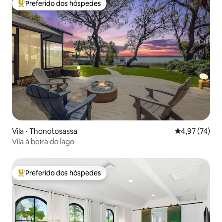
Preferido dos hóspedes
Entre os melhores preferidos dos hóspedes
Vila ⋅ Thonotosassa
4,97 de uma a
4,97 (74)
Vila à beira do lago
Preferido dos hóspedes
Entre os melhores preferidos dos hóspedes