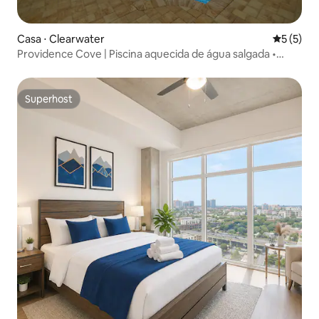
Casa ⋅ Clearwater
5 de uma 
5 (5)
Providence Cove | Piscina aquecida de água salgada •
Acomoda 12 pessoas
Superhost
Superhost