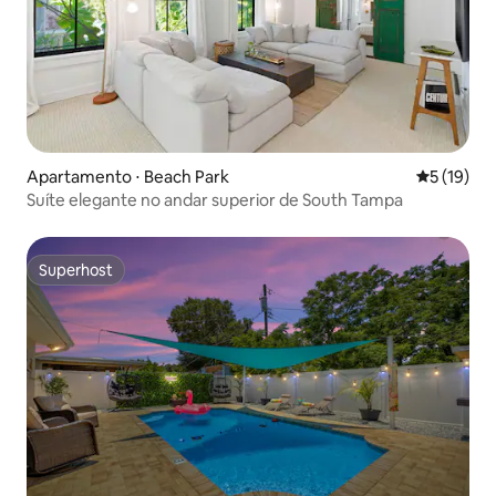
Apartamento ⋅ Beach Park
5 de uma a
5 (19)
Suíte elegante no andar superior de South Tampa
Superhost
Superhost