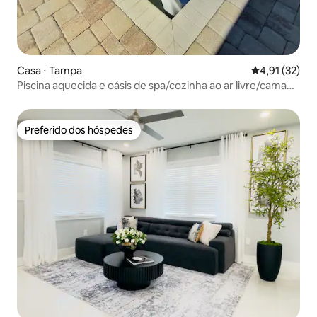
Casa ⋅ Tampa
4,91 de uma a
4,91 (32)
Piscina aquecida e oásis de spa/cozinha ao ar livre/cama
king-size.
Preferido dos hóspedes
Preferido dos hóspedes