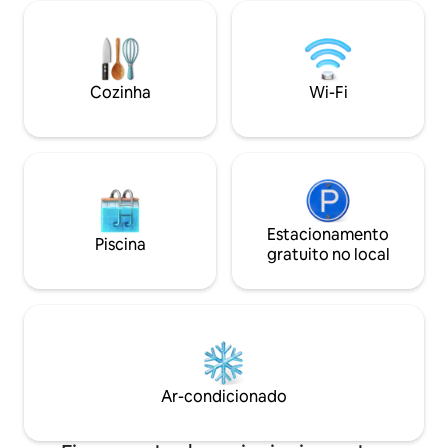
secador de cabelo, Wi-Fi. Cozinha
naturais da flores
totalmente abastecida, churrasqueira
que a rodeia. Glamping no seu melhor,
sem fumaça, geladeira de vinho
com as melhores
mediante solicitação, cafeteira k-
modernas, como 
cup/gotejamento. O lago tem robalo,
completa, chuveiro
Cozinha
Wi-Fi
fornecemos varas de pesca/caixa de
Wi-Fi de fibra 5G,
equipamento. Caiaques e canoas para
condicionado e aq
alugar. Cães são bem-vindos, mas não
super silenciosos.
gatos. Taxa de animais de estimação de
US$ 50.
Estacionamento
Piscina
gratuito no local
Ar-condicionado