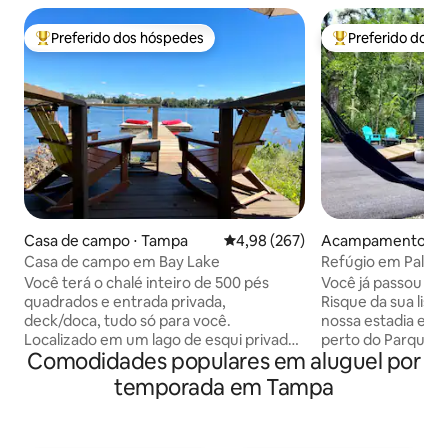
Preferido dos hóspedes
Preferido dos 
Entre os melhores preferidos dos hóspedes
Entre os melhore
Casa de campo ⋅ Tampa
4,98 de uma avaliação média de 
4,98 (267)
Acampamento ⋅ T
ssa
Casa de campo em Bay Lake
Refúgio em Palm 
Você terá o chalé inteiro de 500 pés
Você já passou a n
quadrados e entrada privada,
Risque da sua list
deck/doca, tudo só para você.
nossa estadia em 
Localizado em um lago de esqui privado
perto do Parque E
Comodidades populares em aluguel por
de 37 acres. Entrada com teclado,
Hillsborough. Cla
estacionamento privativo. 1 cama king, 1
PureWow como um
temporada em Tampa
banheira, sofá-cama queen, máquina de
cabanas do Airbnb. Esta microca
lavar/secar, Wi-Fi, smart TV, cortinas
moderna e luxuos
blackout, xampu, condicionador,
projetada para cap