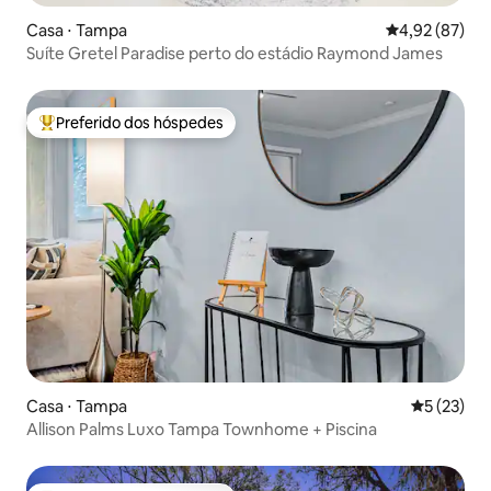
Casa ⋅ Tampa
4,92 de uma a
4,92 (87)
Suíte Gretel Paradise perto do estádio Raymond James
Preferido dos hóspedes
Entre os melhores preferidos dos hóspedes
Casa ⋅ Tampa
5 de uma a
5 (23)
Allison Palms Luxo Tampa Townhome + Piscina