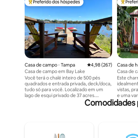
Preferido dos hóspedes
Prefe
Entre os melhores preferidos dos hóspedes
Entre os
Casa de campo ⋅ Tampa
4,98 de uma avaliação m
4,98 (267)
Casa de h
sburg
Casa de campo em Bay Lake
Casa de c
com 1 cam
Você terá o chalé inteiro de 500 pés
Este char
quadrados e entrada privada, deck/doca,
idealment
tudo só para você. Localizado em um
vistas, pr
lago de esqui privado de 37 acres.
e uma var
Comodidades p
Entrada com teclado, estacionamento
famílias. Os hóspedes adoram o espaço
privativo. 1 cama king, 1 banheira, sofá-
por seu a
cama queen, máquina de lavar/secar, Wi-
localizaç
Fi, smart TV, cortinas blackout, xampu,
convidat
condicionador, secador de cabelo, Wi-Fi.
perfeita p
Cozinha totalmente abastecida,
viajantes
churrasqueira sem fumaça, geladeira de
pessoa q