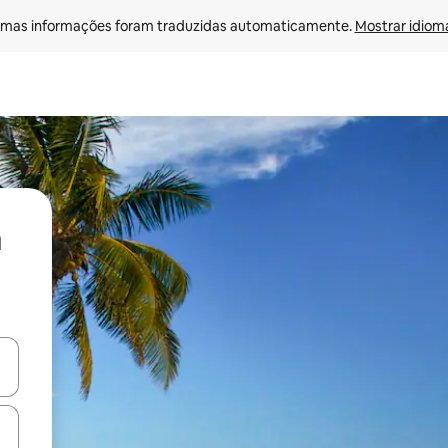
mas informações foram traduzidas automaticamente. 
Mostrar idioma
ore-os usando as seta para cima e para baixo do teclado ou tocando e