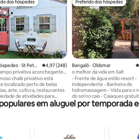
rido dos hóspedes
Preferido dos hóspedes
 melhores preferidos dos hóspedes
Preferido dos hóspedes
édia de 5, 267 avaliações
óspedes ⋅ St Peter
4,97 de uma avaliação média de 5, 248 avalia
4,97 (248)
Bangalô ⋅ Oldsmar
4
ampo privativa aconchegante
o melhor da vida em Salt
a e localização central!
moso chalé privativo está
- Frente de água estilo resort -
e localizado perto de belas
Independente - Banheira de
aias, arte, cultura, restaurantes
hidromassagem - Vista para o 
iedade de atividades para
do sol no cais - Caiaques gratui
opulares em aluguel por temporada e
de Internet/YouTube - Smart T
mbiente tranquilo, sua ótima
polegadas - Quarto espaçoso 
ão e suas áreas externas
king size, closet e TV de tela pla
ivas. É uma acomodação
Lavadora e secadora na unidad
ara casais, viajantes individuais,
de trabalho designado - Aceita
 de negócios ou qualquer
de estimação - Pátio privado ce
ue busque um refúgio
Estacionamento gratuito para 