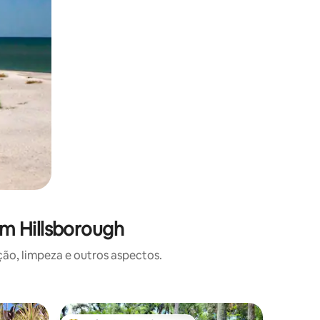
m Hillsborough
o, limpeza e outros aspectos.
Casa de 