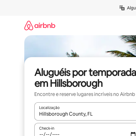
Pular
Algu
para
o
conteúdo
Aluguéis por temporada
em Hillsborough
Encontre e reserve lugares incríveis no Airbnb
Localização
Quando os resultados estiverem disponíveis, expl
Check-in