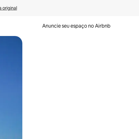
 original
Anuncie seu espaço no Airbnb
 deslizando o dedo na tela.