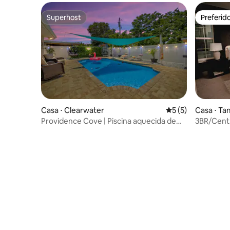
Superhost
Preferid
Superhost
Preferid
Casa ⋅ Clearwater
5 de uma avaliação
5 (5)
Casa ⋅ T
Providence Cove | Piscina aquecida de
3BR/Cent
água salgada • Acomoda 12 pessoas
sexy/Chur