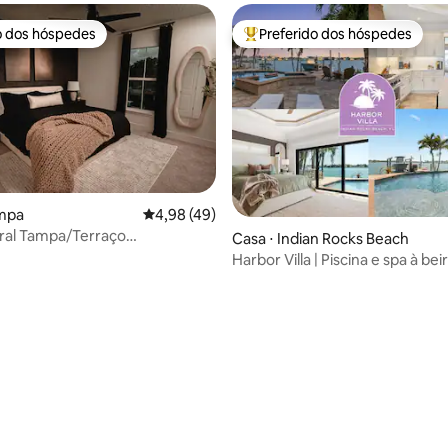
o dos hóspedes
Preferido dos hóspedes
o dos hóspedes
Entre os melhores preferidos d
 média de 5, 5 avaliações
ampa
4,98 de uma avaliação média de 5, 49 avalia
4,98 (49)
ral Tampa/Terraço
Casa ⋅ Indian Rocks Beach
rasqueira/Bicicletas/
Harbor Villa | Piscina e spa à bei
Lareira externa