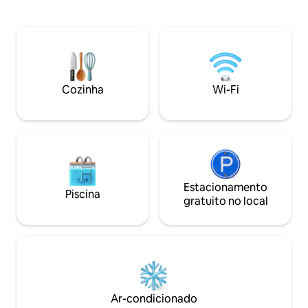
piscinas lotadas do resort - você tem sua
piscina, banheira
própria banheira de hidromassagem
academia, restauran
privativa para relaxar após um longo dia
caixa eletrônico e loja. *O ac
nos parques. Saboreie seu café da
comodidades custa
manhã na varanda privativa. O Sunset
grupo, pagos dire
Walk e o novo parque aquático Island
Essas são as regra
H2O estão a uma curta caminhada de
moradores.
Cozinha
Wi-Fi
distância. E traga seu amigo peludo
também — aceitamos animais de
estimação!
Estacionamento
Piscina
gratuito no local
Ar-condicionado