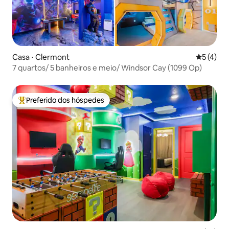
Casa ⋅ Clermont
5 de uma 
5 (4)
7 quartos/ 5 banheiros e meio/ Windsor Cay (1099 Op)
Preferido dos hóspedes
Entre os melhores preferidos dos hóspedes