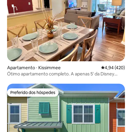
Apartamento ⋅ Kissimmee
4,94 de uma av
4,94 (420)
Ótimo apartamento completo. A apenas 5' da Disney
Orlando
Preferido dos hóspedes
Preferido dos hóspedes