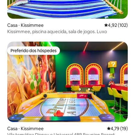
Casa ⋅ Kissimmee
4,92 de uma av
4,92 (102)
Kissimmee, piscina aquecida, sala de jogos. Luxo
Preferido dos hóspedes
Preferido dos hóspedes
Casa ⋅ Kissimmee
4,79 de uma a
4,79 (19)
Vila temática Disney e Universal 4BR Reunion Resort