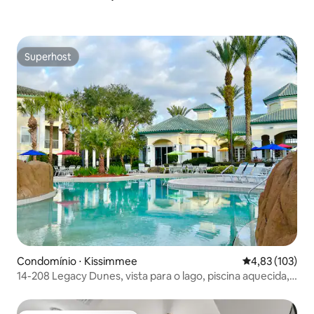
Superhost
Superhost
Condomínio ⋅ Kissimmee
4,83 de uma av
4,83 (103)
14-208 Legacy Dunes, vista para o lago, piscina aquecida,
academia