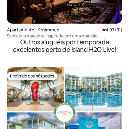
Apartamento ⋅ Kissimmee
4,97 de uma a
4,97 (31)
Santuário macabro inspirado em uma mansão
Outros aluguéis por temporada
assombrada
excelentes perto de Island H2O Live!
Preferido dos hóspedes
Preferido dos hóspedes