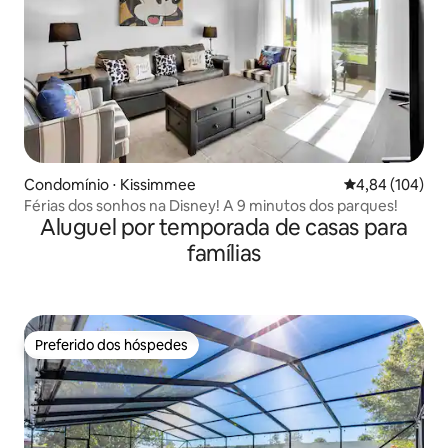
Condomínio ⋅ Kissimmee
4,84 de uma av
4,84 (104)
Férias dos sonhos na Disney! A 9 minutos dos parques!
Aluguel por temporada de casas para
famílias
Preferido dos hóspedes
Preferido dos hóspedes