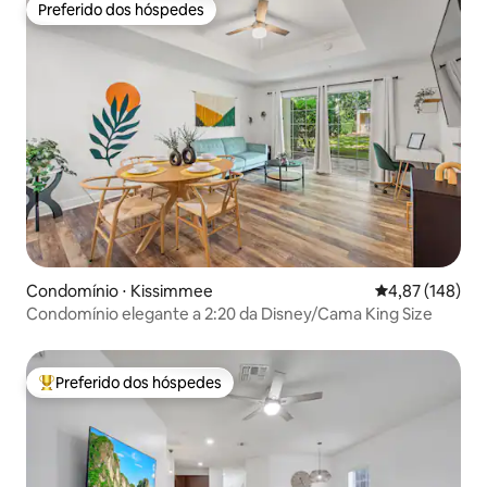
Preferido dos hóspedes
Preferido dos hóspedes
Condomínio ⋅ Kissimmee
4,87 de uma av
4,87 (148)
Condomínio elegante a 2:20 da Disney/Cama King Size
Preferido dos hóspedes
Entre os melhores preferidos dos hóspedes