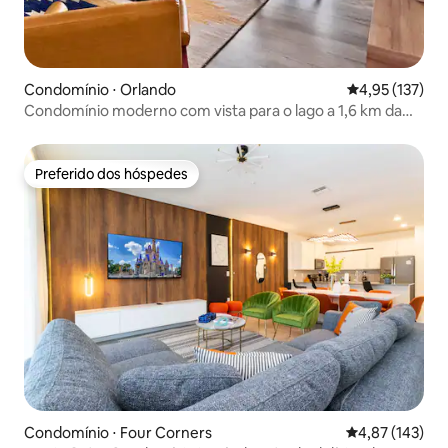
Condomínio ⋅ Orlando
4,95 de uma av
4,95 (137)
Condomínio moderno com vista para o lago a 1,6 km da
Disney
Preferido dos hóspedes
Preferido dos hóspedes
Condomínio ⋅ Four Corners
4,87 de uma av
4,87 (143)