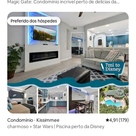
Magic Gate: Condomínio incrível perto de delícias da
Disney
Preferido dos hóspedes
Preferido dos hóspedes
Condomínio ⋅ Kissimmee
4,91 de uma av
4,91 (179)
charmoso + Star Wars | Piscina perto da Disney