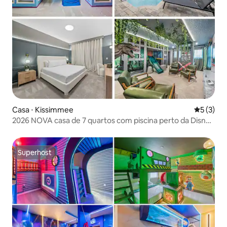
Casa ⋅ Kissimmee
5 de uma 
5 (3)
2026 NOVA casa de 7 quartos com piscina perto da Disney
| Solara Resort
Superhost
Superhost