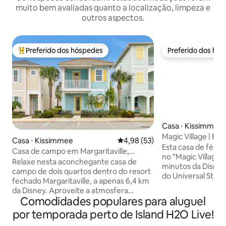
muito bem avaliadas quanto a localização, limpeza e
outros aspectos.
Preferido dos hóspedes
Preferido dos hó
Entre os melhores preferidos dos hóspedes
Preferido dos hó
Casa ⋅ Kissimmee
Magic Village | Est
Casa ⋅ Kissimmee
4,98 de uma avaliação média de
4,98 (53)
quartos perto da 
Esta casa de féri
Casa de campo em Margaritaville,
no "Magic Village 
banheira de hidromassagem, fliperama,
Relaxe nesta aconchegante casa de
minutos da Disney
perto da Disney
campo de dois quartos dentro do resort
do Universal Studi
fechado Margaritaville, a apenas 6,4 km
canto atrás do "R
da Disney. Aproveite a atmosfera
vistas para fogos 
Comodidades populares para aluguel
descontraída de Key West com casas de
andar! Dispõe de 4
campo coloridas, palmeiras balançando
por temporada perto de Island H2O Live!
suítes), 4,5 banhe
ao vento e o charme tropical. Esqueça as
e lavanderia priva