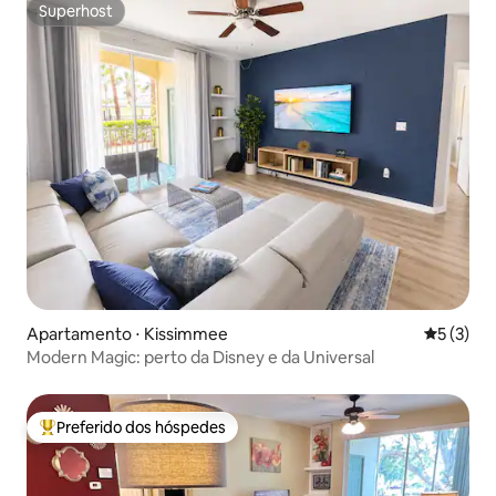
Superhost
Superhost
Apartamento ⋅ Kissimmee
5 de uma 
5 (3)
Modern Magic: perto da Disney e da Universal
Preferido dos hóspedes
Entre os melhores preferidos dos hóspedes