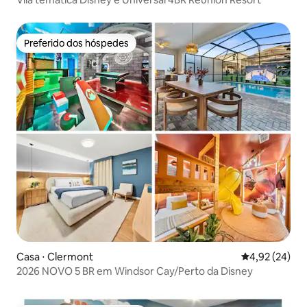
Preferido dos hóspedes
Preferido dos hóspedes
Casa ⋅ Clermont
4,92 de uma a
4,92 (24)
2026 NOVO 5 BR em Windsor Cay/Perto da Disney