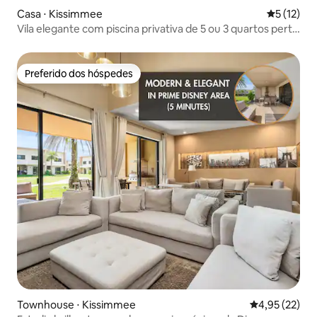
Casa ⋅ Kissimmee
5 de uma a
5 (12)
Vila elegante com piscina privativa de 5 ou 3 quartos perto
da Disney
Preferido dos hóspedes
Preferido dos hóspedes
Townhouse ⋅ Kissimmee
4,95 de uma a
4,95 (22)