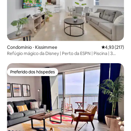
Condomínio ⋅ Kissimmee
4,93 de uma av
4,93 (217)
Refúgio mágico da Disney | Perto da ESPN | Piscina | 3
quartos
Preferido dos hóspedes
Preferido dos hóspedes