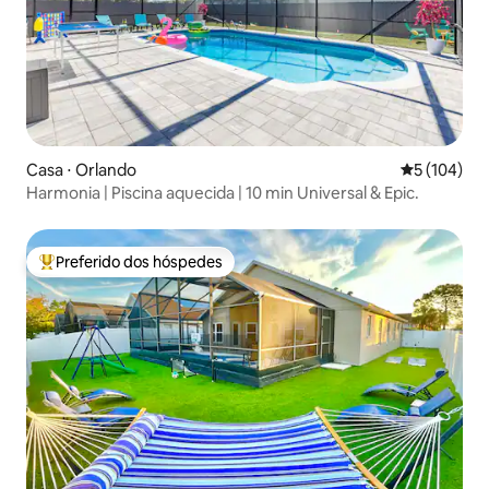
Casa ⋅ Orlando
5 de uma av
5 (104)
Harmonia | Piscina aquecida | 10 min Universal & Epic.
Preferido dos hóspedes
Entre os melhores preferidos dos hóspedes