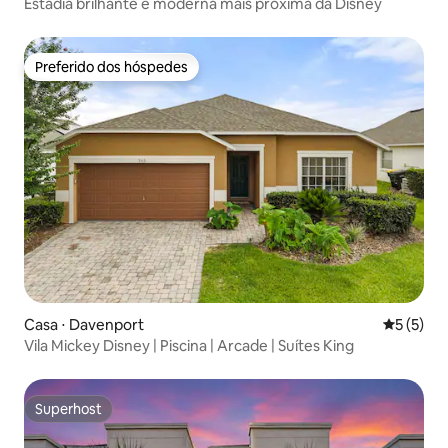
Estadia brilhante e moderna mais próxima da Disney
Preferido dos hóspedes
Preferido dos hóspedes
Casa ⋅ Davenport
5 de uma 
5 (5)
Vila Mickey Disney | Piscina | Arcade | Suítes King
Superhost
Superhost