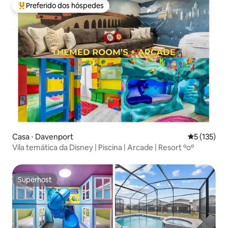
Preferido dos hóspedes
Entre os melhores preferidos dos hóspedes
Casa ⋅ Davenport
5 de uma av
5 (135)
Vila temática da Disney | Piscina | Arcade | Resort ºoº
Superhost
Superhost