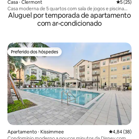
Casa ⋅ Clermont
5 de uma a
5 (25)
Casa moderna de 5 quartos com sala de jogos e piscina
Aluguel por temporada de apartamento
em Windsor
com ar-condicionado
Preferido dos hóspedes
Preferido dos hóspedes
Apartamento ⋅ Kissimmee
4,84 de uma a
4,84 (38)
Condomínio moderno a poucos minutos da Disney com