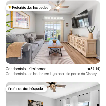
Preferido dos hóspedes
Entre os melhores preferidos dos hóspedes
Condomínio ⋅ Kissimmee
5 de uma av
5 (114)
Condomínio acolhedor em lago secreto perto da Disney
Preferido dos hóspedes
Preferido dos hóspedes