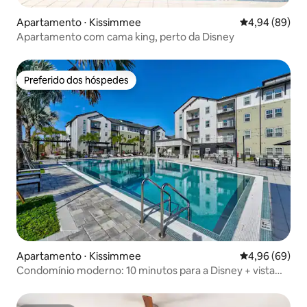
Apartamento ⋅ Kissimmee
4,94 de uma av
4,94 (89)
Apartamento com cama king, perto da Disney
Preferido dos hóspedes
Preferido dos hóspedes
Apartamento ⋅ Kissimmee
4,96 de uma av
4,96 (69)
Condomínio moderno: 10 minutos para a Disney + vista
para fogos de artifício!