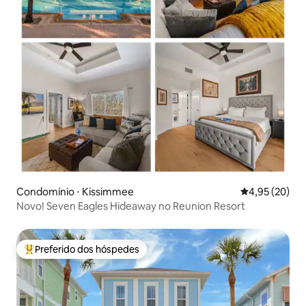
Condomínio ⋅ Kissimmee
4,95 de uma a
4,95 (20)
Novo! Seven Eagles Hideaway no Reunion Resort
Preferido dos hóspedes
Entre os melhores preferidos dos hóspedes