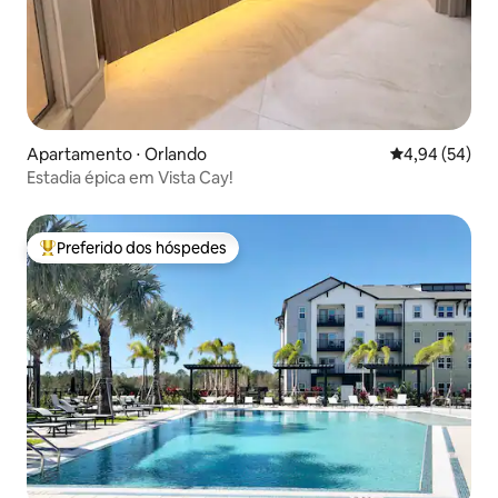
Apartamento ⋅ Orlando
4,94 de uma a
4,94 (54)
Estadia épica em Vista Cay!
Preferido dos hóspedes
Entre os melhores preferidos dos hóspedes