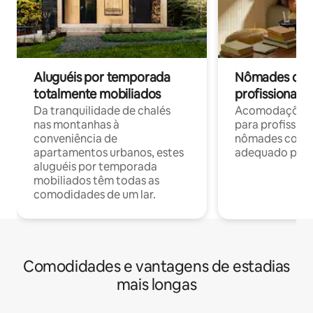
Aluguéis por temporada
Nômades digit
totalmente mobiliados
profissionais 
Da tranquilidade de chalés
Acomodações c
nas montanhas à
para profission
conveniência de
nômades com W
apartamentos urbanos, estes
adequado para 
aluguéis por temporada
mobiliados têm todas as
comodidades de um lar.
Comodidades e vantagens de estadias
mais longas