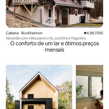
Cabana ⋅ Buckhannon
4,96 de uma av
4,96 (104)
Varanda com vista para o rio, cozinha e fogueira
O conforto de um lar e ótimos preços
mensais