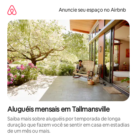
Pular
para
Anuncie seu espaço no Airbnb
o
conteúdo
Aluguéis mensais em Tallmansville
Saiba mais sobre aluguéis por temporada de longa
duração que fazem você se sentir em casa em estadias
de um mês ou mais.