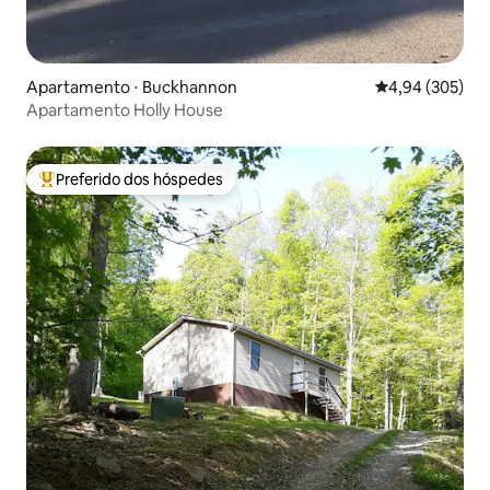
Apartamento ⋅ Buckhannon
4,94 de uma ava
4,94 (305)
Apartamento Holly House
Preferido dos hóspedes
Entre os melhores preferidos dos hóspedes