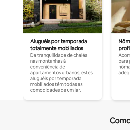
Aluguéis por temporada
Nôma
totalmente mobiliados
profi
Da tranquilidade de chalés
Acom
nas montanhas à
para 
conveniência de
nôma
apartamentos urbanos, estes
adequ
aluguéis por temporada
mobiliados têm todas as
comodidades de um lar.
Comod