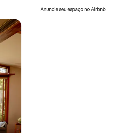
Anuncie seu espaço no Airbnb
 deslizando o dedo na tela.