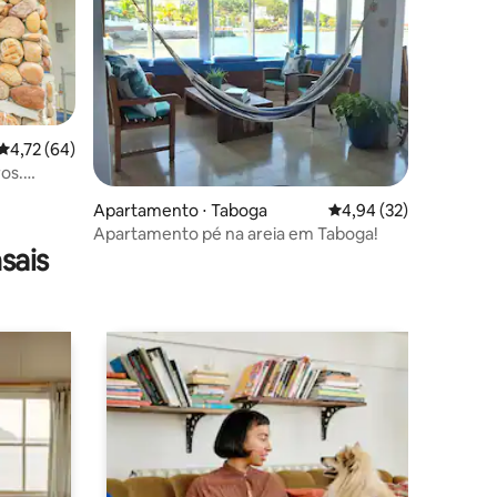
ções
4,72 de uma avaliação média de 5, 64 avaliações
4,72 (64)
ros.
Apartamento ⋅ Taboga
4,94 de uma avaliação
4,94 (32)
Apartamento pé na areia em Taboga!
sais