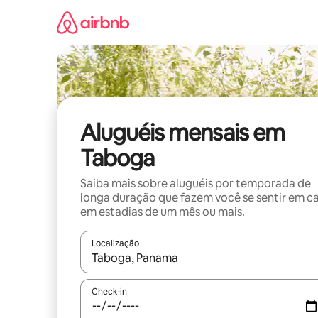
Pular
para
o
conteúdo
Aluguéis mensais em
Taboga
Saiba mais sobre aluguéis por temporada de
longa duração que fazem você se sentir em c
em estadias de um mês ou mais.
Localização
Quando os resultados estiverem disponíveis, expl
Check-in