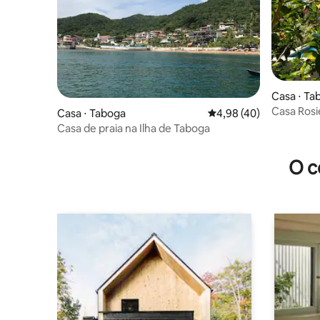
Casa ⋅ Ta
Casa Rosi
Casa ⋅ Taboga
4,98 de uma avaliação 
4,98 (40)
Tabogá
Casa de praia na Ilha de Taboga
O c