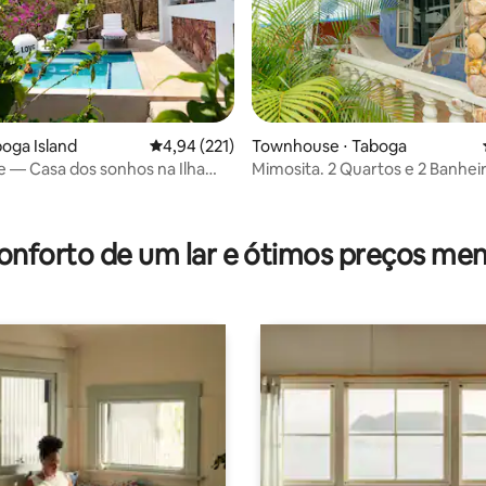
boga Island
4,94 de uma avaliação média de 5, 221 avalia
4,94 (221)
Townhouse ⋅ Taboga
e — Casa dos sonhos na Ilha
Mimosita. 2 Quartos e 2 Banhei
média de 5, 40 avaliações
Cozinha.
onforto de um lar e ótimos preços men