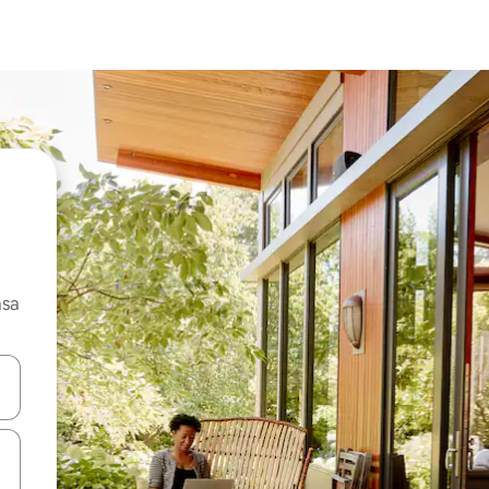
asa
ore-os usando as seta para cima e para baixo do teclado ou tocando e