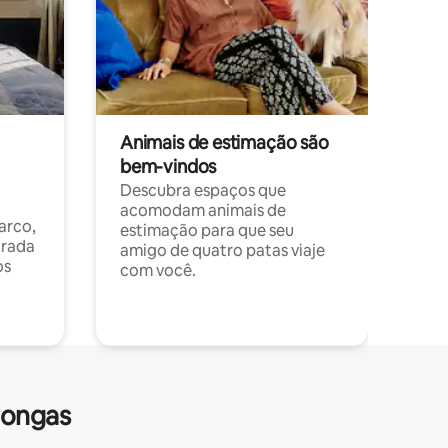
Animais de estimação são
bem-vindos
Descubra espaços que
acomodam animais de
arco,
estimação para que seu
orada
amigo de quatro patas viaje
os
com você.
longas