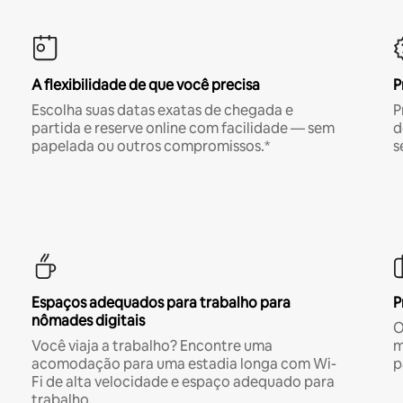
A flexibilidade de que você precisa
P
Escolha suas datas exatas de chegada e
P
partida e reserve online com facilidade — sem
d
papelada ou outros compromissos.*
s
Espaços adequados para trabalho para
P
nômades digitais
O
Você viaja a trabalho? Encontre uma
m
acomodação para uma estadia longa com Wi-
p
Fi de alta velocidade e espaço adequado para
trabalho.