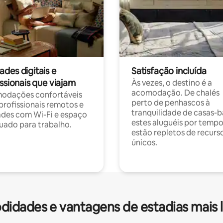
des digitais e
Satisfação incluída
ssionais que viajam
Às vezes, o destino é a
acomodação. De chalés
odações confortáveis
perto de penhascos à
profissionais remotos e
tranquilidade de casas-b
des com Wi-Fi e espaço
estes aluguéis por temp
ado para trabalho.
estão repletos de recurs
únicos.
idades e vantagens de estadias mais 