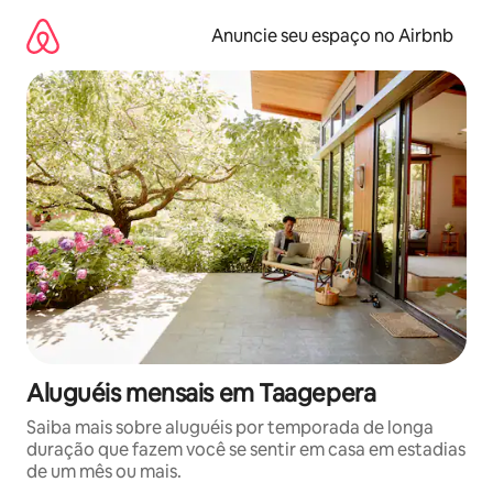
Pular
para
Anuncie seu espaço no Airbnb
o
conteúdo
Aluguéis mensais em Taagepera
Saiba mais sobre aluguéis por temporada de longa
duração que fazem você se sentir em casa em estadias
de um mês ou mais.