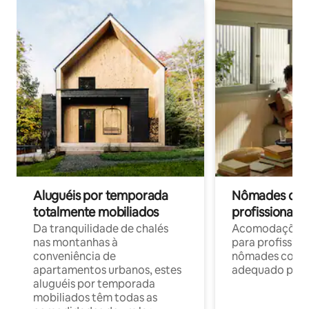
Aluguéis por temporada
Nômades digit
totalmente mobiliados
profissionais 
Da tranquilidade de chalés
Acomodações c
nas montanhas à
para profission
conveniência de
nômades com W
apartamentos urbanos, estes
adequado para 
aluguéis por temporada
mobiliados têm todas as