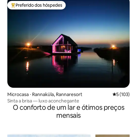
Preferido dos hóspedes
Entre os melhores preferidos dos hóspedes
Microcasa ⋅ Rannaküla, Rannaresort
5 de uma av
5 (103)
Sinta a brisa — luxo aconchegante
O conforto de um lar e ótimos preços
mensais