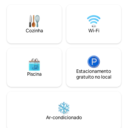
aberturas de janelas dão a sensação de
a 5 km da aldeia d
"tocar" o azul do mar eterno da maioria
pequena baía. Somos a Happinest
das áreas da casa. A casa é
Treehouse. Curios
profissionalmente e muito bem
você!
construída, mobiliada e equipada. A
apenas 3 minutos a pé da incrível praia
Cozinha
Wi-Fi
de Agii Saranta.
Estacionamento
Piscina
gratuito no local
Ar-condicionado