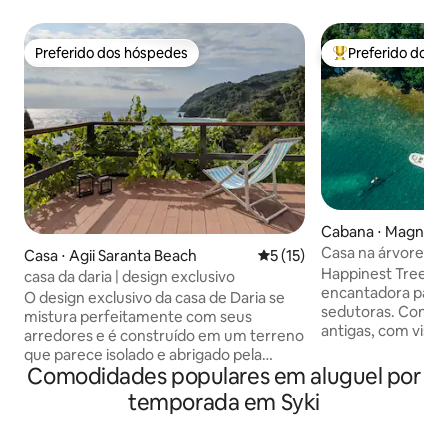
Preferido dos hóspedes
Preferido dos 
Preferido dos hóspedes
Entre os melhore
Cabana ⋅ Magnesi
Casa na árvore à 
Casa ⋅ Agii Saranta Beach
5 de uma avaliação média de
5 (15)
incrível
Happinest Treeho
casa da daria | design exclusivo
encantadora para 
O design exclusivo da casa de Daria se
sedutoras. Constru
mistura perfeitamente com seus
antigas, com vista
arredores e é construído em um terreno
dormir ao som de f
que parece isolado e abrigado pela
corujas. Acorde c
Comodidades populares em aluguel por
natureza. A casa de 85 m ² possui uma
cintilantes e pass
grande varanda com vistas
temporada em Syki
mediterrâneo mág
deslumbrantes para o mar e um quintal
no mar. Nosso refúgio único e tranquilo
aconchegante e sombreado. Grandes
está localizado e