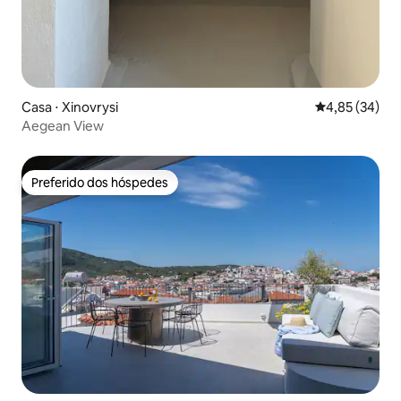
Casa ⋅ Xinovrysi
4,85 de uma a
4,85 (34)
Aegean View
Preferido dos hóspedes
Preferido dos hóspedes