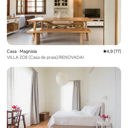
Casa ⋅ Magnisia
4,9 de uma a
4,9 (77)
VILLA ZOE (Casa de praia)/RENOVADA!