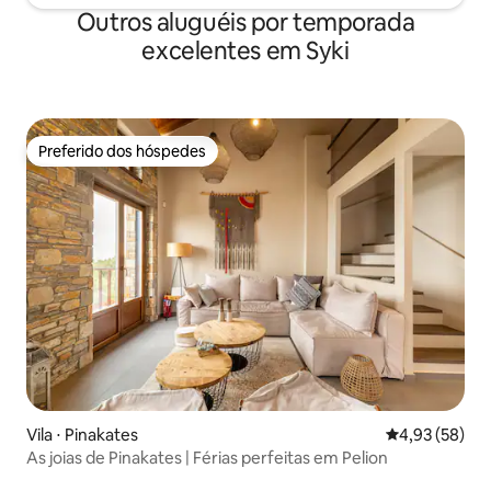
Outros aluguéis por temporada
excelentes em Syki
Preferido dos hóspedes
Preferido dos hóspedes
Vila ⋅ Pinakates
4,93 de uma a
4,93 (58)
As joias de Pinakates | Férias perfeitas em Pelion