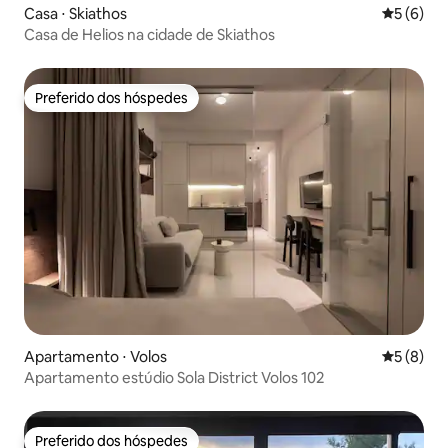
Casa ⋅ Skiathos
5 de uma 
5 (6)
Casa de Helios na cidade de Skiathos
Preferido dos hóspedes
Preferido dos hóspedes
Apartamento ⋅ Volos
5 de uma 
5 (8)
Apartamento estúdio Sola District Volos 102
Preferido dos hóspedes