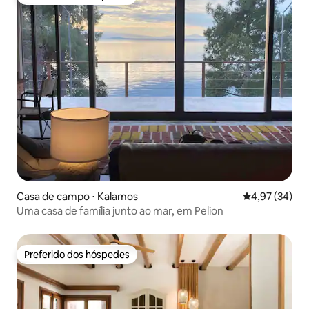
Preferido dos hóspedes
Casa de campo ⋅ Kalamos
4,97 de uma a
4,97 (34)
Uma casa de família junto ao mar, em Pelion
Preferido dos hóspedes
Preferido dos hóspedes