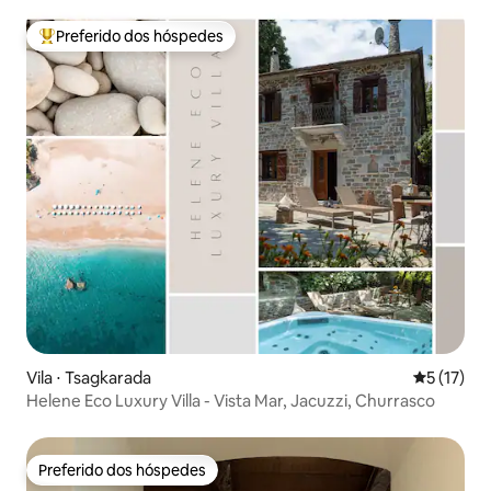
Preferido dos hóspedes
Entre os melhores preferidos dos hóspedes
Vila ⋅ Tsagkarada
5 de uma a
5 (17)
Helene Eco Luxury Villa - Vista Mar, Jacuzzi, Churrasco
Preferido dos hóspedes
Preferido dos hóspedes