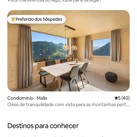
Preferido dos hóspedes
Entre os melhores preferidos dos hóspedes
Condomínio ⋅ Malix
5 de uma a
5 (40)
Oásis de tranquilidade com vista para as montanhas perto
de Chur, Lenzerheide | 6P
Destinos para conhecer