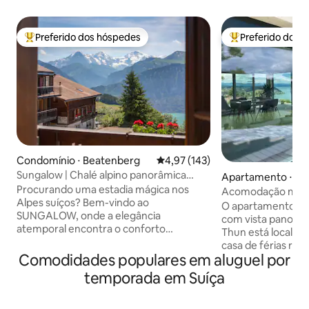
Preferido dos hóspedes
Preferido dos 
Entre os melhores preferidos dos hóspedes
Entre os melhore
Condomínio ⋅ Beatenberg
4,97 de uma avaliação média de 
4,97 (143)
Sungalow | Chalé alpino panorâmica
Apartamento ⋅ Kr
vintage-chique
Procurando uma estadia mágica nos
Acomodação mode
Alpes suíços? Bem-vindo ao
panorâmica para 
O apartamento co
SUNGALOW, onde a elegância
com vista panorâm
atemporal encontra o conforto
Thun está localiz
moderno. Recentemente renovado em
casa de férias re
2024, desfrute de uma cozinha gourmet
Comodidades populares em aluguel por
reformada. Está l
totalmente equipada, espaços de estar
tranquila da vila e
temporada em Suíça
elegantes e varanda envolvente com
para excursões às
vista para o Lago Thun e as montanhas
Ideal para 4 pesso
Eiger, Mönch e Jungfrau. Localizado a 10