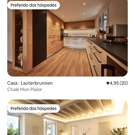
Preferido dos hóspedes
Preferido dos hóspedes
Casa ⋅ Lauterbrunnen
4,95 de uma a
4,95 (20)
Chalé Mon Plaisir
Preferido dos hóspedes
Preferido dos hóspedes