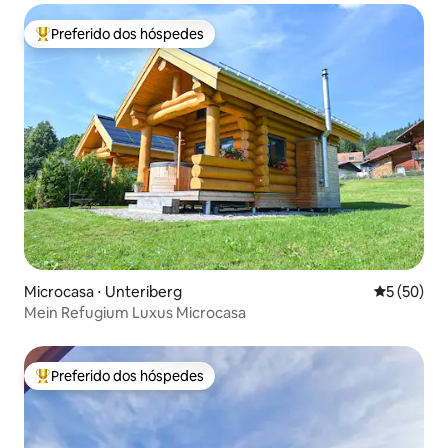
Preferido dos hóspedes
Entre os melhores preferidos dos hóspedes
Microcasa ⋅ Unteriberg
5 de uma a
5 (50)
Mein Refugium Luxus Microcasa
Preferido dos hóspedes
Entre os melhores preferidos dos hóspedes