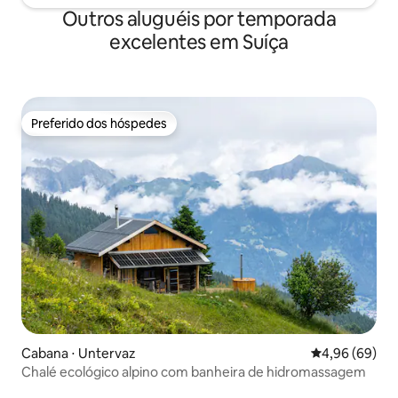
Outros aluguéis por temporada
excelentes em Suíça
Preferido dos hóspedes
Preferido dos hóspedes
Cabana ⋅ Untervaz
4,96 de uma av
4,96 (69)
Chalé ecológico alpino com banheira de hidromassagem