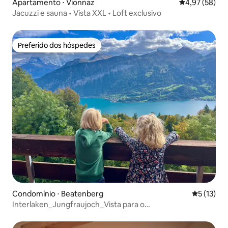
Apartamento ⋅ Vionnaz
4,97 de uma a
4,97 (58)
Jacuzzi e sauna • Vista XXL • Loft exclusivo
Preferido dos hóspedes
Preferido dos hóspedes
Condomínio ⋅ Beatenberg
5 de uma a
5 (13)
Interlaken_Jungfraujoch_Vista para o
lago_Panorama_Família