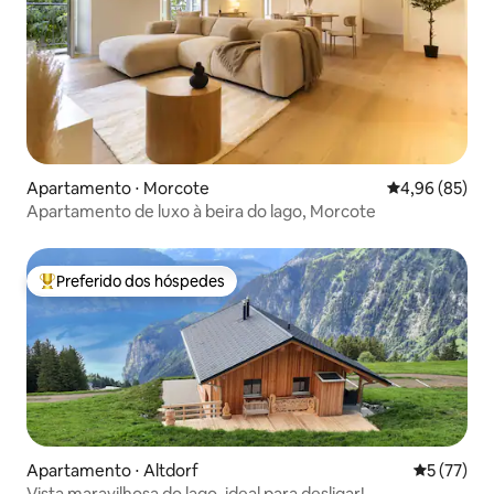
Apartamento ⋅ Morcote
4,96 de uma a
4,96 (85)
Apartamento de luxo à beira do lago, Morcote
Preferido dos hóspedes
Entre os melhores preferidos dos hóspedes
Apartamento ⋅ Altdorf
5 de uma a
5 (77)
Vista maravilhosa do lago, ideal para desligar!