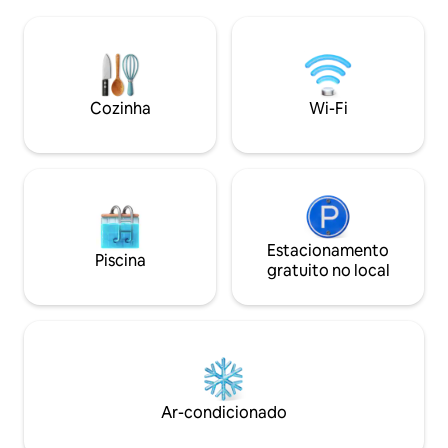
para o lago e 2 es
metros do ponto de ônibus para
churrasqueira com 1 
Interlaken e da estação de Beatenberg.
mapa panorâmico 
Ideal para famílias com um parque
Nas proximidades:
infantil ao ar livre, trilhas para caminhada
Krattigen Dorf/Post
e um espaço compartilhado para
da vila, campo de e
Cozinha
Wi-Fi
churrasco. Estacionamento coberto
Spiez, Aeschi, Int
privativo gratuito, uma Smart TV e Wi-Fi.
Berna
Estacionamento
Piscina
gratuito no local
Ar-condicionado