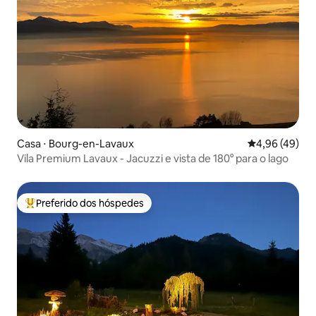
Casa ⋅ Bourg-en-Lavaux
4,96 de uma a
4,96 (49)
Vila Premium Lavaux - Jacuzzi e vista de 180° para o lago
Preferido dos hóspedes
Entre os melhores preferidos dos hóspedes