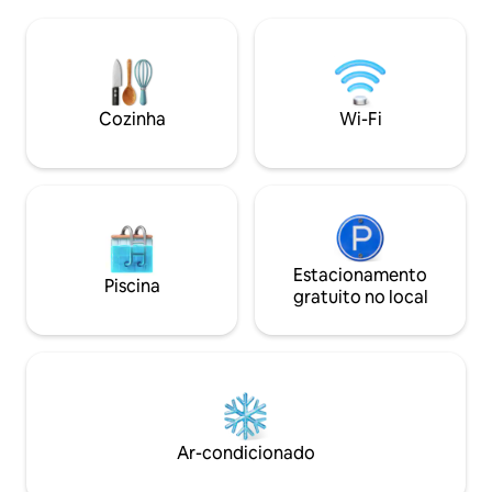
para o lago e 2 es
metros do ponto de ônibus para
churrasqueira com 1 
Interlaken e da estação de Beatenberg.
mapa panorâmico 
Ideal para famílias com um parque
Nas proximidades:
infantil ao ar livre, trilhas para caminhada
Krattigen Dorf/Post
e um espaço compartilhado para
da vila, campo de e
Cozinha
Wi-Fi
churrasco. Estacionamento coberto
Spiez, Aeschi, Int
privativo gratuito, uma Smart TV e Wi-Fi.
Berna
Estacionamento
Piscina
gratuito no local
Ar-condicionado