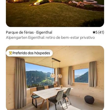
Parque de férias ⋅ Eigenthal
5 de uma a
5 (41)
Alpengarten Eigenthal: retiro de bem-estar privativo
Preferido dos hóspedes
Entre os melhores preferidos dos hóspedes