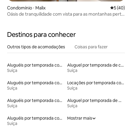
Condomínio ⋅ Malix
5 de uma a
5 (40)
Oásis de tranquilidade com vista para as montanhas perto
de Chur, Lenzerheide | 6P
Destinos para conhecer
Outros tipos de acomodações
Coisas para fazer
Aluguéis por temporada com acesso ao lago
Aluguel por temporada de casas de veraneio
Suíça
Suíça
Aluguéis por temporada com caiaque
Locações por temporada com piscina
Suíça
Suíça
Aluguéis por temporada com cama de altura acessível
Aluguel por temporada de microcasas
Suíça
Suíça
Aluguéis por temporada com suítes privativas
Mostrar mais
Suíça