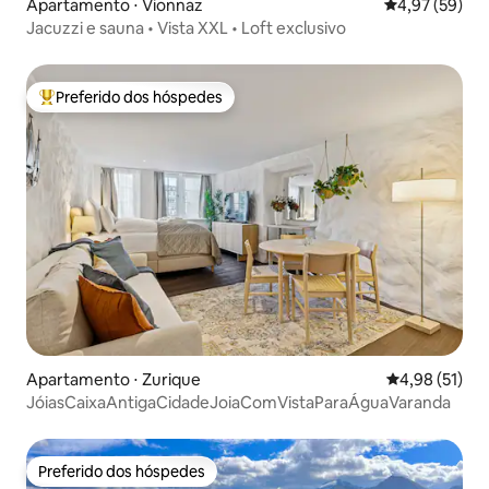
Apartamento ⋅ Vionnaz
4,97 de uma a
4,97 (59)
Jacuzzi e sauna • Vista XXL • Loft exclusivo
Preferido dos hóspedes
Entre os melhores preferidos dos hóspedes
Apartamento ⋅ Zurique
4,98 de uma a
4,98 (51)
JóiasCaixaAntigaCidadeJoiaComVistaParaÁguaVaranda
Preferido dos hóspedes
Preferido dos hóspedes