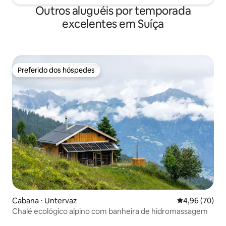
Outros aluguéis por temporada
excelentes em Suíça
Preferido dos hóspedes
Preferido dos hóspedes
Cabana ⋅ Untervaz
4,96 de uma a
4,96 (70)
Chalé ecológico alpino com banheira de hidromassagem