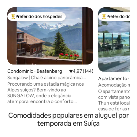
Preferido dos hóspedes
Preferido dos 
Entre os melhores preferidos dos hóspedes
Entre os melhore
Condomínio ⋅ Beatenberg
4,97 de uma avaliação média de 
4,97 (144)
Sungalow | Chalé alpino panorâmica
Apartamento ⋅ Kr
vintage-chique
Procurando uma estadia mágica nos
Acomodação mode
Alpes suíços? Bem-vindo ao
panorâmica para 
O apartamento co
SUNGALOW, onde a elegância
com vista panorâm
atemporal encontra o conforto
Thun está localiz
moderno. Recentemente renovado em
casa de férias re
2024, desfrute de uma cozinha gourmet
Comodidades populares em aluguel por
reformada. Está l
totalmente equipada, espaços de estar
tranquila da vila e
temporada em Suíça
elegantes e varanda envolvente com
para excursões às
vista para o Lago Thun e as montanhas
Ideal para 4 pesso
Eiger, Mönch e Jungfrau. Localizado a 10