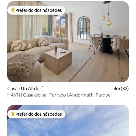
Preferido dos hóspedes
Entre os melhores preferidos dos hóspedes
Casa ⋅ Uri Altdorf
5 de uma a
5 (32)
HAVN | Casa alpina | Terraço | Andermatt | Parque
Preferido dos hóspedes
Entre os melhores preferidos dos hóspedes