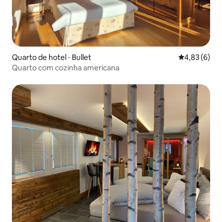
Quarto de hotel ⋅ Bullet
4,83 de uma 
4,83 (6)
Quarto com cozinha americana