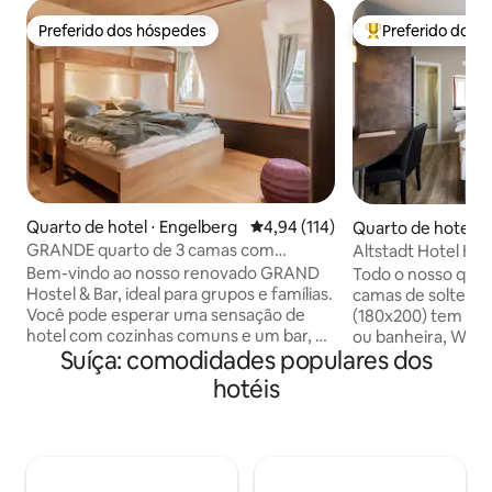
Preferido dos hóspedes
Preferido dos 
Preferido dos hóspedes
Entre os melhore
Quarto de hotel ⋅ Engelberg
4,94 de uma avaliação média de 
4,94 (114)
Quarto de hotel ⋅
GRANDE quarto de 3 camas com
Altstadt Hotel Kr
SelfCheckIn e cozinha comum
Duplo
Bem-vindo ao nosso renovado GRAND
Todo o nosso quar
Hostel & Bar, ideal para grupos e famílias.
camas de solteiro 
Você pode esperar uma sensação de
(180x200) tem ba
hotel com cozinhas comuns e um bar, no
ou banheira, WC, 
Suíça: comodidades populares dos
centro da vila. Seu quarto (15m2) tem
secador de cabelo
seu próprio banheiro com chuveiro, uma
um frigobar, um ve
hotéis
cama de casal com uma cama de solteiro
condicionado), cof
acima e Wi-Fi gratuito. A cozinha
discagem direta, T
comum é para todos os hóspedes
Delizio. Fonte de 
usarem e tem uma geladeira para cada
Fechadura da por
quarto. O café da manhã pode ser
cartão de acesso. 