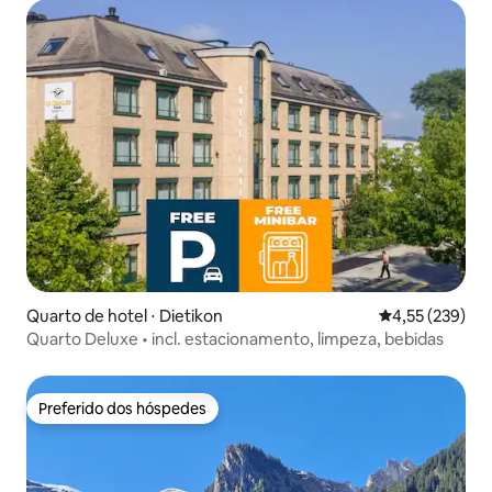
Quarto de hotel ⋅ Dietikon
4,55 de uma av
4,55 (239)
Quarto Deluxe • incl. estacionamento, limpeza, bebidas
Preferido dos hóspedes
Preferido dos hóspedes