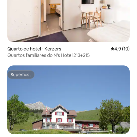
Quarto de hotel ⋅ Kerzers
4,9 de uma a
4,9 (10)
Quartos familiares do N's Hotel 213+215
Superhost
Superhost