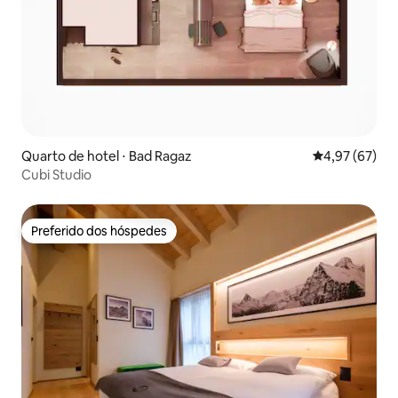
Quarto de hotel ⋅ Bad Ragaz
4,97 de uma a
4,97 (67)
Cubi Studio
Preferido dos hóspedes
Preferido dos hóspedes