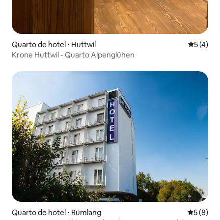
Quarto de hotel ⋅ Huttwil
5 de uma 
5 (4)
Krone Huttwil - Quarto Alpenglühen
Quarto de hotel ⋅ Rümlang
5 de uma 
5 (8)