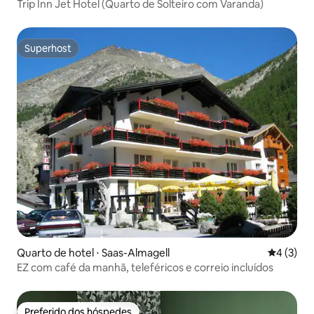
Trip Inn Jet Hotel (Quarto de Solteiro com Varanda)
Superhost
Superhost
Quarto de hotel ⋅ Saas-Almagell
4 de uma 
4 (3)
EZ com café da manhã, teleféricos e correio incluídos
Preferido dos hóspedes