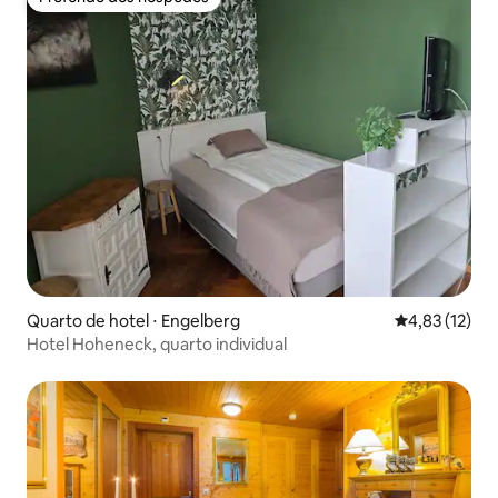
Preferido dos hóspedes
Quarto de hotel ⋅ Engelberg
4,83 de uma a
4,83 (12)
Hotel Hoheneck, quarto individual