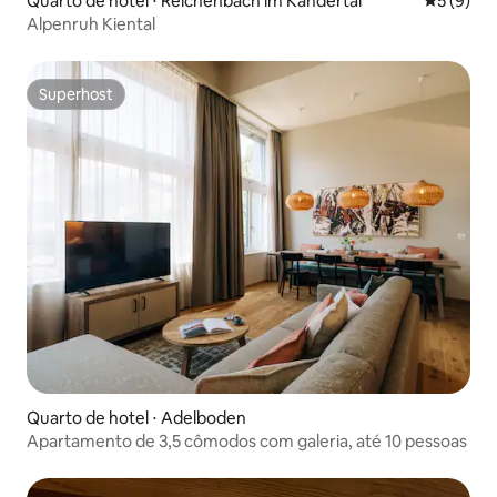
Quarto de hotel ⋅ Reichenbach im Kandertal
5 de uma 
5 (9)
Alpenruh Kiental
Superhost
Superhost
Quarto de hotel ⋅ Adelboden
Apartamento de 3,5 cômodos com galeria, até 10 pessoas