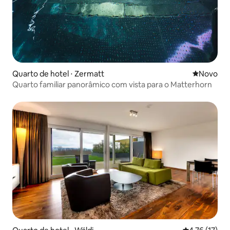
Quarto de hotel ⋅ Zermatt
Novo lugar
Novo
Quarto familiar panorâmico com vista para o Matterhorn