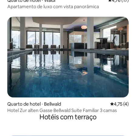
Quarto de hotel ⋅ Wäldi
4,76 de uma a
4,76 (17)
Apartamento de luxo com vista panorâmica
Quarto de hotel ⋅ Bellwald
4,75 de uma 
4,75 (4)
Hotel Zur alten Gasse Bellwald Suíte Familiar 3 camas
Hotéis com terraço