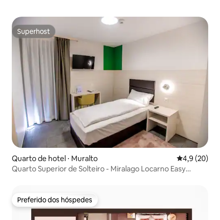
Superhost
Superhost
Quarto de hotel ⋅ Muralto
4,9 de uma a
4,9 (20)
Quarto Superior de Solteiro - Miralago Locarno Easy
Rooms
Preferido dos hóspedes
Preferido dos hóspedes