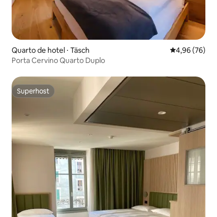
Quarto de hotel ⋅ Täsch
4,96 de uma a
4,96 (76)
Porta Cervino Quarto Duplo
Superhost
Superhost