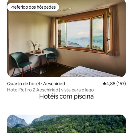
Preferido dos hóspedes
Preferido dos hóspedes
Quarto de hotel ⋅ Aeschiried
4,88 de uma av
4,88 (157)
Hotel Retiro Z Aeschiried | vista para o lago
Hotéis com piscina