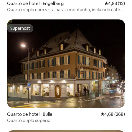
Quarto de hotel ⋅ Engelberg
4,83 de uma a
4,83 (12)
Quarto duplo com vista para a montanha, incluindo café
da manhã
Superhost
Superhost
Quarto de hotel ⋅ Bulle
4,68 de uma ava
4,68 (268)
Quarto duplo superior