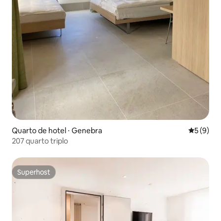
Quarto de hotel ⋅ Genebra
5 de uma 
5 (9)
207 quarto triplo
Superhost
Superhost