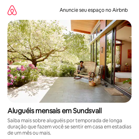
Pular
para
Anuncie seu espaço no Airbnb
o
conteúdo
Aluguéis mensais em Sundsvall
Saiba mais sobre aluguéis por temporada de longa
duração que fazem você se sentir em casa em estadias
de um mês ou mais.