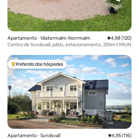
Apartamento ⋅ Västermalm-Norrmalm
4,98 de uma av
4,98 (120)
Centro de Sundsvall, pátio, estacionamento, 200m t MIUN
Preferido dos hóspedes
Entre os melhores preferidos dos hóspedes
Apartamento ⋅ Sundsvall
4,95 de uma av
4,95 (116)