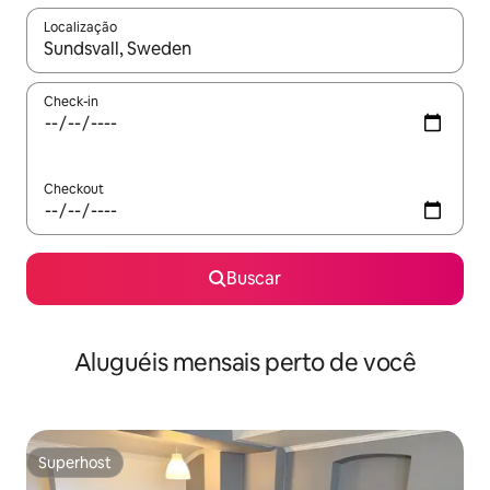
Localização
Quando os resultados estiverem disponíveis, explore-os usando
Check-in
Checkout
Buscar
Aluguéis mensais perto de você
Superhost
Superhost