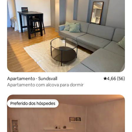
Apartamento ⋅ Sundsvall
4,66 de uma a
4,66 (56)
Apartamento com alcova para dormir
Preferido dos hóspedes
Preferido dos hóspedes