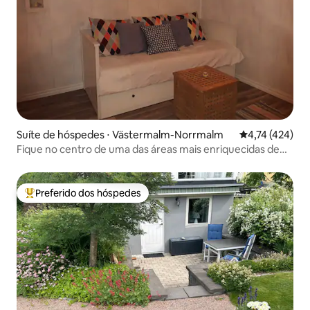
Suíte de hóspedes ⋅ Västermalm-Norrmalm
4,74 de uma av
4,74 (424)
Fique no centro de uma das áreas mais enriquecidas de
Sundsvall
Preferido dos hóspedes
Entre os melhores preferidos dos hóspedes