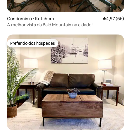
Condomínio ⋅ Ketchum
4,97 de uma a
4,97 (66)
A melhor vista da Bald Mountain na cidade!
Preferido dos hóspedes
Preferido dos hóspedes