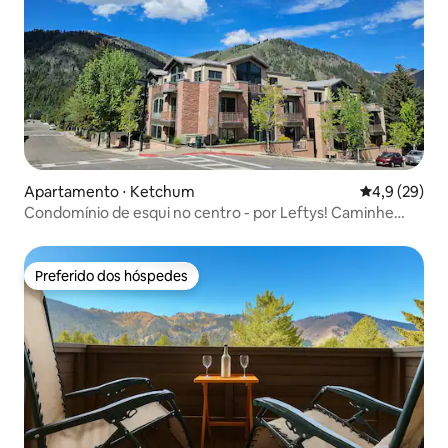
Apartamento ⋅ Ketchum
4,9 de uma a
4,9 (29)
Condomínio de esqui no centro - por Leftys! Caminhe
para todos os lugares!
Preferido dos hóspedes
Preferido dos hóspedes