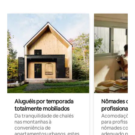
Aluguéis por temporada
Nômades digit
totalmente mobiliados
profissionais 
Da tranquilidade de chalés
Acomodações c
nas montanhas à
para profission
conveniência de
nômades com W
apartamentos urbanos, estes
adequado para 