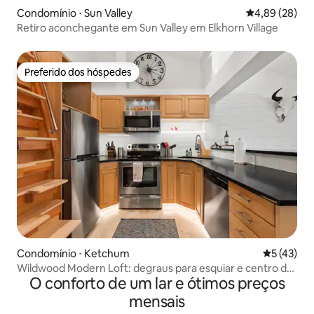
Condomínio ⋅ Sun Valley
4,89 de uma a
4,89 (28)
Retiro aconchegante em Sun Valley em Elkhorn Village
Preferido dos hóspedes
Preferido dos hóspedes
Condomínio ⋅ Ketchum
5 de uma a
5 (43)
Wildwood Modern Loft: degraus para esquiar e centro da
O conforto de um lar e ótimos preços
cidade
mensais