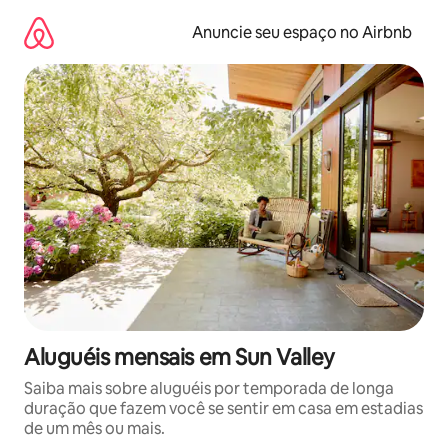
Pular
para
Anuncie seu espaço no Airbnb
o
conteúdo
Aluguéis mensais em Sun Valley
Saiba mais sobre aluguéis por temporada de longa
duração que fazem você se sentir em casa em estadias
de um mês ou mais.