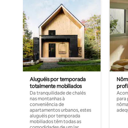
Aluguéis por temporada
Nôma
totalmente mobiliados
profi
Da tranquilidade de chalés
Acom
nas montanhas à
para 
conveniência de
nôma
apartamentos urbanos, estes
adequ
aluguéis por temporada
mobiliados têm todas as
comodidades de um lar.