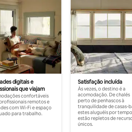
des digitais e
Satisfação incluída
ssionais que viajam
Às vezes, o destino é a
acomodação. De chalés
odações confortáveis
perto de penhascos à
profissionais remotos e
tranquilidade de casas-b
des com Wi-Fi e espaço
estes aluguéis por temp
ado para trabalho.
estão repletos de recurs
únicos.