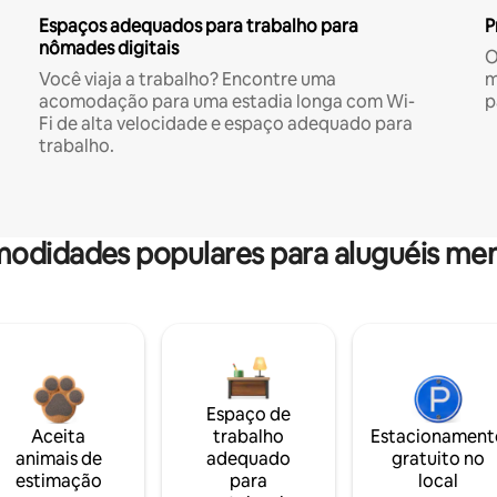
Espaços adequados para trabalho para
P
nômades digitais
O
Você viaja a trabalho? Encontre uma
m
acomodação para uma estadia longa com Wi-
p
Fi de alta velocidade e espaço adequado para
trabalho.
odidades populares para aluguéis men
Espaço de
Aceita
trabalho
Estacionament
animais de
adequado
gratuito no
estimação
para
local