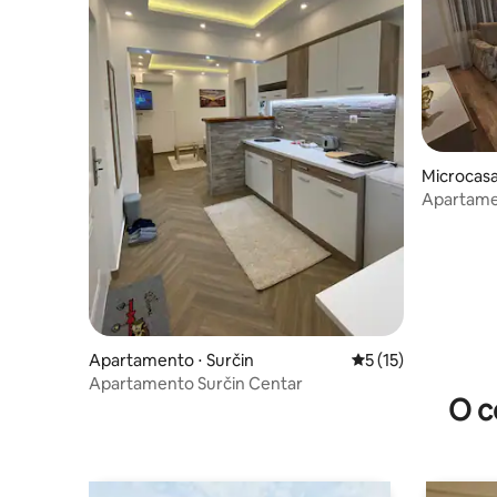
Microcasa
Apartame
Apartamento ⋅ Surčin
5 de uma avaliação 
5 (15)
Apartamento Surčin Centar
O c