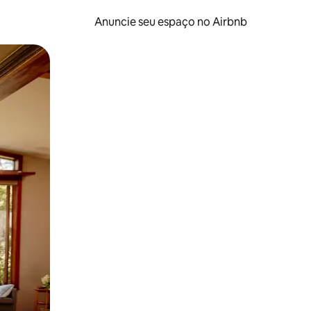
Anuncie seu espaço no Airbnb
 deslizando o dedo na tela.