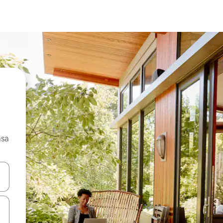
asa
ore-os usando as seta para cima e para baixo do teclado ou tocando e