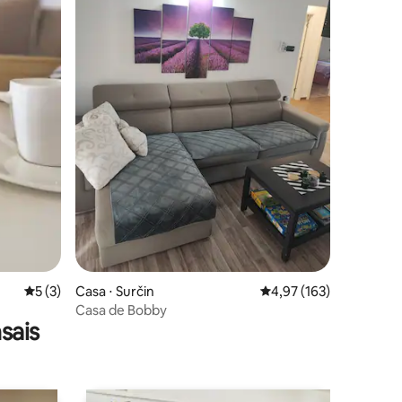
ções
5 de uma avaliação média de 5, 3 avaliações
5 (3)
Casa ⋅ Surčin
4,97 de uma avaliação 
4,97 (163)
Casa de Bobby
sais