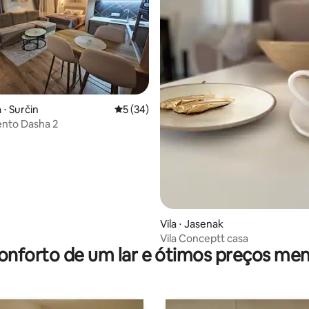
 ⋅ Surčin
5 de uma avaliação média de 5, 34 avalia
5 (34)
nto Dasha 2
média de 5, 15 avaliações
Vila ⋅ Jasenak
Vila Conceptt casa
onforto de um lar e ótimos preços men