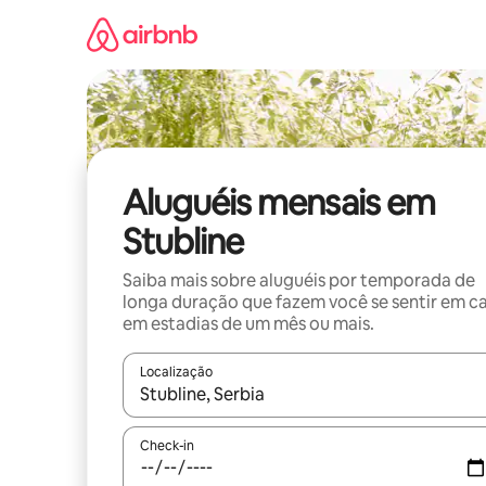
Pular
para
o
conteúdo
Aluguéis mensais em
Stubline
Saiba mais sobre aluguéis por temporada de
longa duração que fazem você se sentir em c
em estadias de um mês ou mais.
Localização
Quando os resultados estiverem disponíveis, expl
Check-in