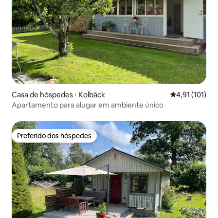
Casa de hóspedes ⋅ Kolbäck
4,91 de uma av
4,91 (101)
Apartamento para alugar em ambiente único
Preferido dos hóspedes
Preferido dos hóspedes