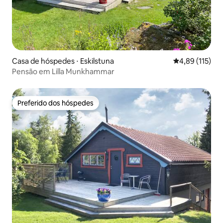
Casa de hóspedes ⋅ Eskilstuna
4,89 de uma av
4,89 (115)
Pensão em Lilla Munkhammar
Preferido dos hóspedes
Preferido dos hóspedes