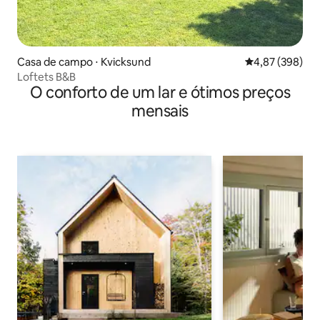
Casa de campo ⋅ Kvicksund
4,87 de uma ava
4,87 (398)
Loftets B&B
O conforto de um lar e ótimos preços
mensais