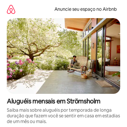
Pular
para
Anuncie seu espaço no Airbnb
o
conteúdo
Aluguéis mensais em Strömsholm
Saiba mais sobre aluguéis por temporada de longa
duração que fazem você se sentir em casa em estadias
de um mês ou mais.