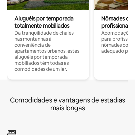
Aluguéis por temporada
Nômades digit
totalmente mobiliados
profissionais 
Da tranquilidade de chalés
Acomodações c
nas montanhas à
para profission
conveniência de
nômades com W
apartamentos urbanos, estes
adequado para 
aluguéis por temporada
mobiliados têm todas as
comodidades de um lar.
Comodidades e vantagens de estadias
mais longas