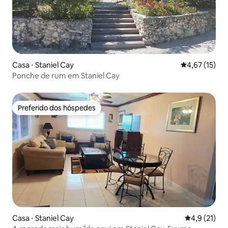
Casa ⋅ Staniel Cay
4,67 de uma a
4,67 (15)
Ponche de rum em Staniel Cay
Preferido dos hóspedes
Preferido dos hóspedes
Casa ⋅ Staniel Cay
4,9 de uma a
4,9 (21)