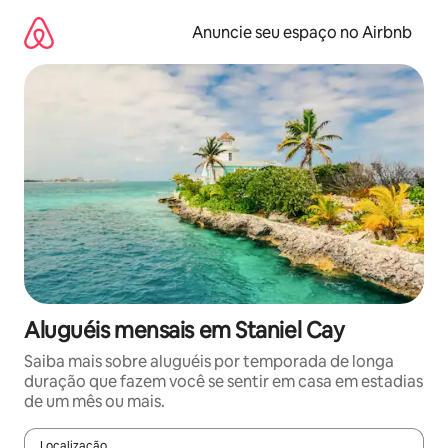
Pular
para
Anuncie seu espaço no Airbnb
o
conteúdo
Aluguéis mensais em Staniel Cay
Saiba mais sobre aluguéis por temporada de longa
duração que fazem você se sentir em casa em estadias
de um mês ou mais.
Localização