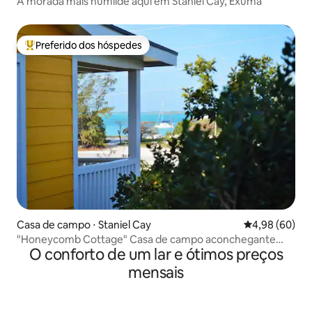
A morada mais humilde aqui em Staniel Cay, Exuma
Preferido dos hóspedes
Entre os melhores preferidos dos hóspedes
Casa de campo ⋅ Staniel Cay
4,98 de uma av
4,98 (60)
"Honeycomb Cottage" Casa de campo aconchegante
O conforto de um lar e ótimos preços
perfeita para 2
mensais