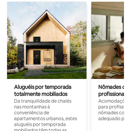
Aluguéis por temporada
Nômades digit
totalmente mobiliados
profissionais 
Da tranquilidade de chalés
Acomodações c
nas montanhas à
para profission
conveniência de
nômades com W
apartamentos urbanos, estes
adequado para 
aluguéis por temporada
mobiliados têm todas as