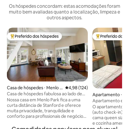
Os hóspedes concordam: estas acomodações foram
muito bem avaliadas quanto a localização, limpeza e
outros aspectos.
Preferido dos hóspedes
Preferido dos 
Entre os melhores preferidos dos hóspedes
Entre os melhore
Casa de hóspedes ⋅ Menlo P
4,98 de uma avaliação média de 
4,98 (124)
ark
Casa de hóspedes fabulosa ao lado de
Apartamento ⋅ Pal
Stanford com cozinha
Nossa casa em Menlo Park fica a uma
Apartamento estú
curta distância de Stanford e oferece
entrada privativa.
O apartamento tem
muita privacidade, tranquilidade e
(auto check-in), b
conforto para profissionais de negócios
cama queen size, 
ou qualquer pessoa que venha visitar
e cozinha american
Stanford! A principal área de dormir é no
ondas, chaleira elé