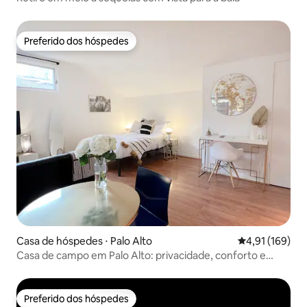
Preferido dos hóspedes
Preferido dos hóspedes
Casa de hóspedes ⋅ Palo Alto
4,91 de uma av
4,91 (169)
Casa de campo em Palo Alto: privacidade, conforto e
conveniência
Preferido dos hóspedes
Preferido dos hóspedes