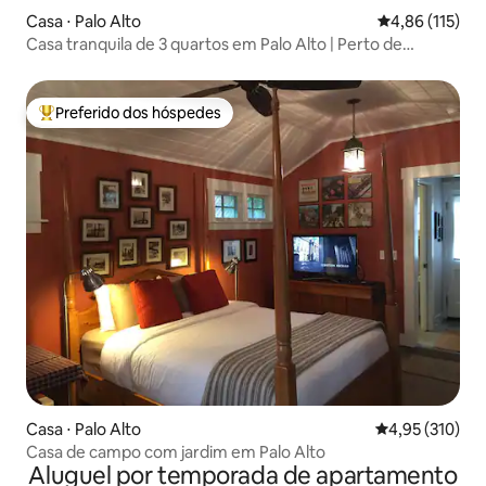
Casa ⋅ Palo Alto
4,86 de uma av
4,86 (115)
Casa tranquila de 3 quartos em Palo Alto | Perto de
Stanford
Preferido dos hóspedes
Entre os melhores preferidos dos hóspedes
Casa ⋅ Palo Alto
4,95 de uma av
4,95 (310)
Casa de campo com jardim em Palo Alto
Aluguel por temporada de apartamento