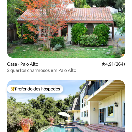
Casa ⋅ Palo Alto
4,91 de uma av
4,91 (264)
2 quartos charmosos em Palo Alto
Preferido dos hóspedes
Entre os melhores preferidos dos hóspedes