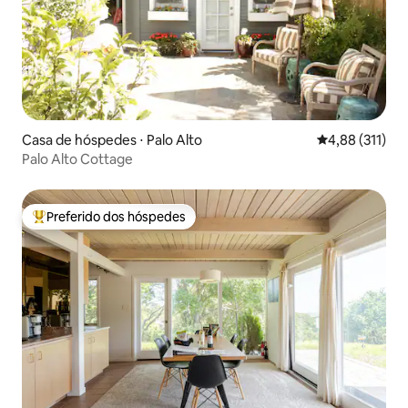
Casa de hóspedes ⋅ Palo Alto
4,88 de uma av
4,88 (311)
Palo Alto Cottage
Preferido dos hóspedes
Entre os melhores preferidos dos hóspedes