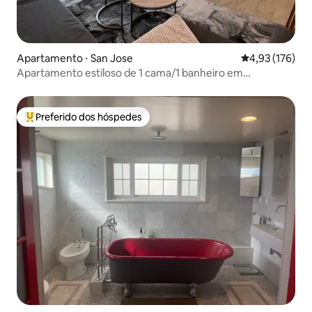
Apartamento ⋅ San Jose
4,93 de uma av
4,93 (176)
Apartamento estiloso de 1 cama/1 banheiro em
localização privilegiada
Preferido dos hóspedes
Entre os melhores preferidos dos hóspedes