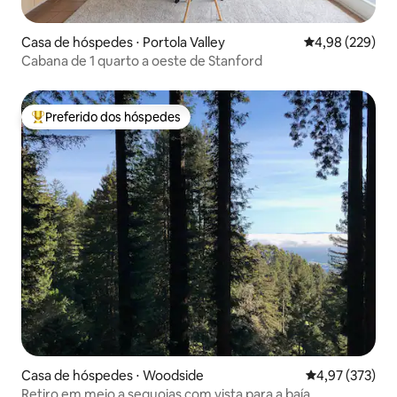
Casa de hóspedes ⋅ Portola Valley
4,98 de uma ava
4,98 (229)
Cabana de 1 quarto a oeste de Stanford
Preferido dos hóspedes
Entre os melhores preferidos dos hóspedes
Casa de hóspedes ⋅ Woodside
4,97 de uma av
4,97 (373)
Retiro em meio a sequoias com vista para a baía