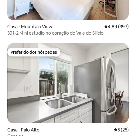
Casa ⋅ Mountain View
4,89 de uma ava
4,89 (397)
391-2 Mini estúdio no coração do Vale do Silício
Preferido dos hóspedes
Preferido dos hóspedes
Casa ⋅ Palo Alto
5 de uma a
5 (25)