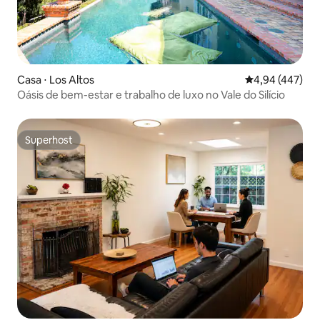
Casa ⋅ Los Altos
4,94 de uma av
4,94 (447)
Oásis de bem-estar e trabalho de luxo no Vale do Silício
Superhost
Superhost