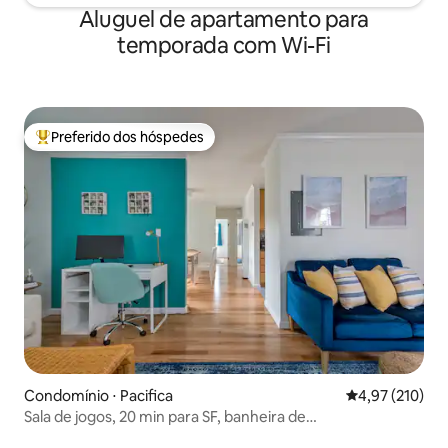
Aluguel de apartamento para
temporada com Wi-Fi
Preferido dos hóspedes
Entre os melhores preferidos dos hóspedes
Condomínio ⋅ Pacifica
4,97 de uma av
4,97 (210)
Sala de jogos, 20 min para SF, banheira de
hidromassagem, praia a 1 quadra