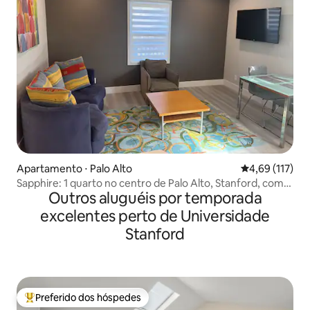
Apartamento ⋅ Palo Alto
4,69 de uma av
4,69 (117)
Sapphire: 1 quarto no centro de Palo Alto, Stanford, com
Outros aluguéis por temporada
ar condicionado
excelentes perto de Universidade
Stanford
Preferido dos hóspedes
Entre os melhores preferidos dos hóspedes