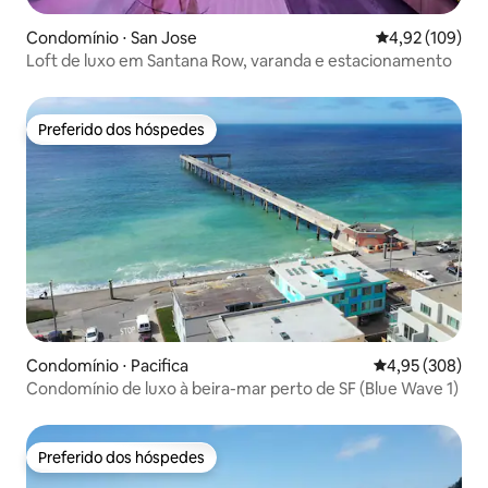
Condomínio ⋅ San Jose
4,92 de uma av
4,92 (109)
Loft de luxo em Santana Row, varanda e estacionamento
Preferido dos hóspedes
Preferido dos hóspedes
Condomínio ⋅ Pacifica
4,95 de uma ava
4,95 (308)
Condomínio de luxo à beira-mar perto de SF (Blue Wave 1)
Preferido dos hóspedes
Preferido dos hóspedes