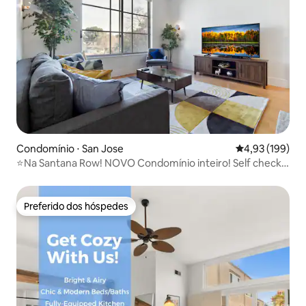
Condomínio ⋅ San Jose
4,93 de uma av
4,93 (199)
⭐️Na Santana Row! NOVO Condomínio inteiro! Self check-
in✅
Preferido dos hóspedes
Preferido dos hóspedes