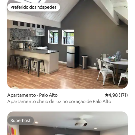
Preferido dos hóspedes
Preferido dos hóspedes
Apartamento ⋅ Palo Alto
4,98 de uma av
4,98 (171)
Apartamento cheio de luz no coração de Palo Alto
Superhost
Superhost