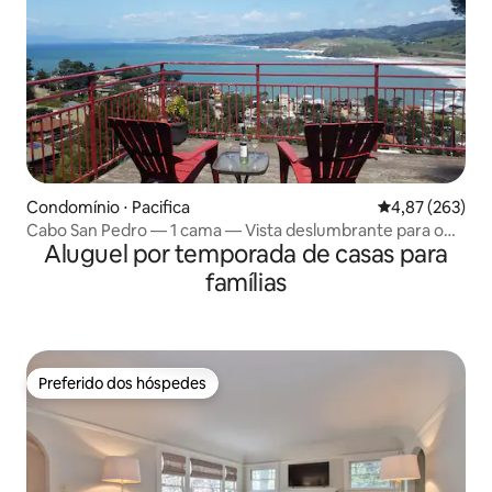
Condomínio ⋅ Pacifica
4,87 de uma av
4,87 (263)
Cabo San Pedro — 1 cama — Vista deslumbrante para o
Aluguel por temporada de casas para
mar
famílias
Preferido dos hóspedes
Preferido dos hóspedes