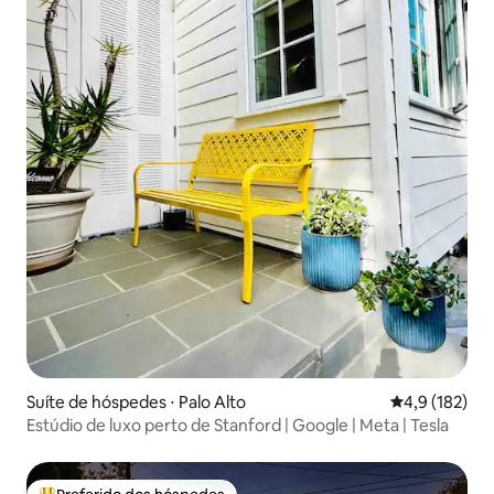
Suíte de hóspedes ⋅ Palo Alto
4,9 de uma av
4,9 (182)
Estúdio de luxo perto de Stanford | Google | Meta | Tesla