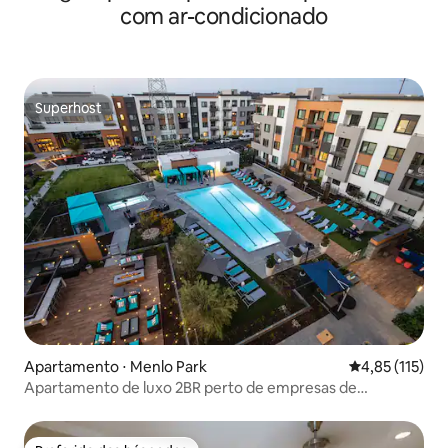
com ar-condicionado
Superhost
Superhost
Apartamento ⋅ Menlo Park
4,85 de uma av
4,85 (115)
Apartamento de luxo 2BR perto de empresas de
tecnologia e Stanford