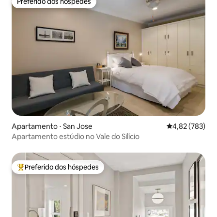
Preferido dos hóspedes
Preferido dos hóspedes
Apartamento ⋅ San Jose
4,82 de uma av
4,82 (783)
Apartamento estúdio no Vale do Silício
Preferido dos hóspedes
Entre os melhores preferidos dos hóspedes