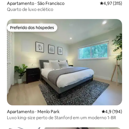
Apartamento ⋅ São Francisco
4,97 de uma av
4,97 (315)
Quarto de luxo eclético
Preferido dos hóspedes
Preferido dos hóspedes
Apartamento ⋅ Menlo Park
4,9 de uma av
4,9 (194)
Luxo king-size perto de Stanford em um moderno 1-BR