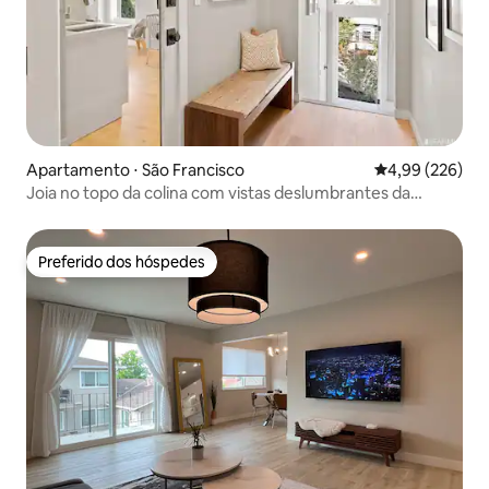
Apartamento ⋅ São Francisco
4,99 de uma ava
4,99 (226)
Joia no topo da colina com vistas deslumbrantes da
cidade e da baía
Preferido dos hóspedes
Preferido dos hóspedes