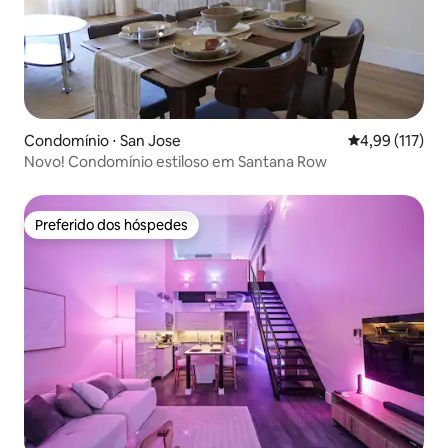
Condomínio ⋅ San Jose
4,99 de uma av
4,99 (117)
Novo! Condomínio estiloso em Santana Row
Preferido dos hóspedes
Preferido dos hóspedes