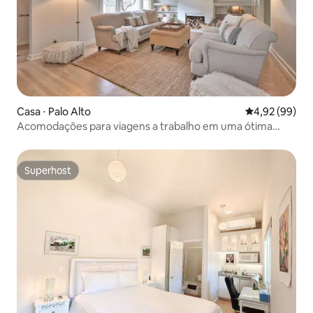
Casa ⋅ Palo Alto
4,92 de uma a
4,92 (99)
Acomodações para viagens a trabalho em uma ótima
região
Superhost
Superhost