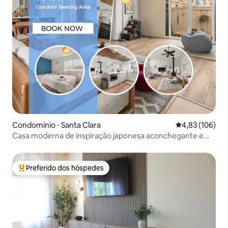
Condomínio ⋅ Santa Clara
4,83 de uma av
4,83 (106)
Casa moderna de inspiração japonesa aconchegante e
iluminada
Preferido dos hóspedes
Entre os melhores preferidos dos hóspedes