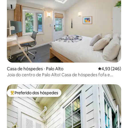
Casa de hóspedes ⋅ Palo Alto
4,93 de uma ava
4,93 (246)
Joia do centro de Palo Alto! Casa de hóspedes fofa e
impecável
Preferido dos hóspedes
Entre os melhores preferidos dos hóspedes