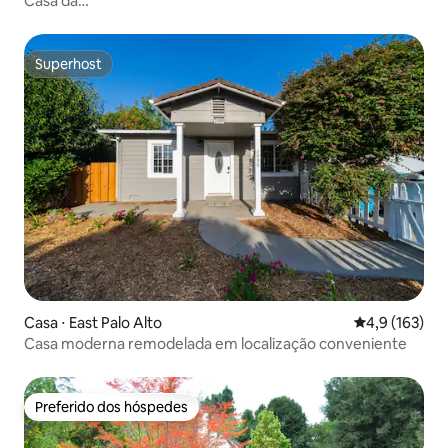
Casa da
Abby/Estúdio/Cozinha/Banho/AC/Aquecedor/Privado
Superhost
Superhost
Casa ⋅ East Palo Alto
4,9 de uma av
4,9 (163)
Casa moderna remodelada em localização conveniente
Preferido dos hóspedes
Preferido dos hóspedes