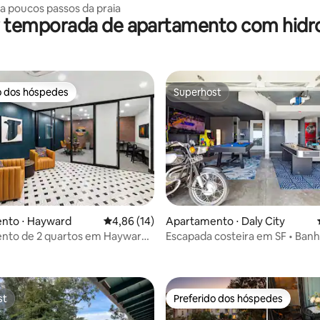
com piscina e estacionamento!
 a poucos passos da praia
r temporada de apartamento com hi
o dos hóspedes
Superhost
o dos hóspedes
Superhost
nto ⋅ Hayward
4,86 de uma avaliação média de 5, 14 avalia
4,86 (14)
Apartamento ⋅ Daly City
nto de 2 quartos em Hayward |
Escapada costeira em SF • Banh
média de 5, 26 avaliações
academia e estacionamento
hidromassagem • Sala de jogos 
Caminhadas
st
Preferido dos hóspedes
st
Preferido dos hóspedes