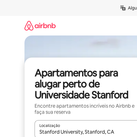
Pular
Algu
para
o
conteúdo
Apartamentos para
alugar perto de
Universidade Stanford
Encontre apartamentos incríveis no Airbnb e
faça sua reserva
Localização
Quando os resultados estiverem disponíveis, expl