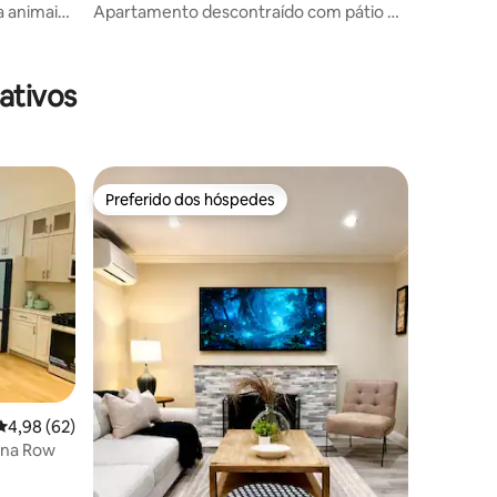
o
a animais
Apartamento descontraído com pátio no
quilo
Castro
ativos
Preferido dos hóspedes
Preferido dos hóspedes
4,98 de uma avaliação média de 5, 62 avaliações
4,98 (62)
ana Row