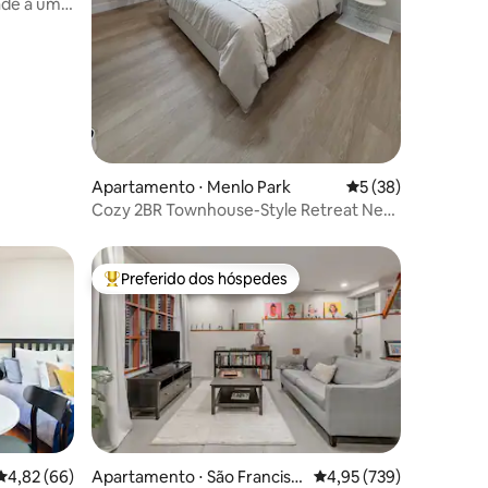
ade a uma
ções
a Stanford
Apartamento ⋅ Menlo Park
5 de uma avaliação
5 (38)
Cozy 2BR Townhouse-Style Retreat Near
Stanford
Preferido dos hóspedes
Entre os melhores preferidos dos hóspedes
ções
4,82 de uma avaliação média de 5, 66 avaliações
4,82 (66)
Apartamento ⋅ São Francisc
4,95 de uma avaliação 
4,95 (739)