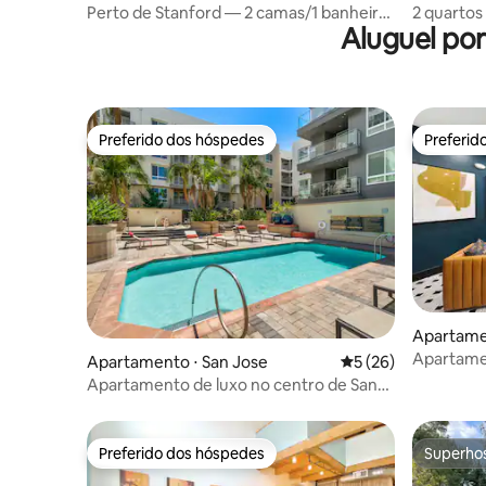
Perto de Stanford — 2 camas/1 banheiro
2 quartos
Aluguel po
novo
Preferido dos hóspedes
Preferid
Preferido dos hóspedes
Preferid
Apartame
Apartame
Apartamento ⋅ San Jose
5 de uma avaliação 
5 (26)
Piscina, 
Apartamento de luxo no centro de San
José c/ academia, piscina
Preferido dos hóspedes
Superho
Preferido dos hóspedes
Superho