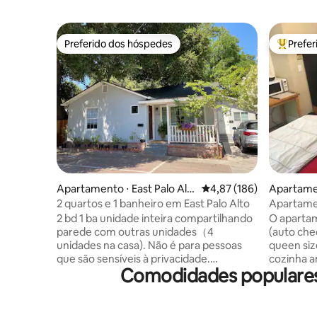
Preferido dos hóspedes
Prefe
Preferido dos hóspedes
Entre os
Apartamento ⋅ East Palo Alt
4,87 de uma avaliação m
4,87 (186)
Apartamen
o
2 quartos e 1 banheiro em East Palo Alto
Apartamen
entrada pr
2 bd 1 ba unidade inteira compartilhando
O apartam
parede com outras unidades（4
(auto che
unidades na casa). Não é para pessoas
queen siz
que são sensíveis à privacidade.
cozinha a
Comodidades populares 
Localizado na cidade de East Palo Alto
ondas, cha
(não Palo Alto), bairro da classe
cafeteira, l
trabalhadora. Leia "bairro" primeiro. Não
fornecer 
reserve se você se sentir desconfortável
por acordo prévio.