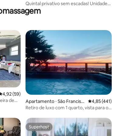
Quintal privativo sem escadas! Unidade
dromassagem
de 1 cama em Mid Palo Alto
ções
4,92 de uma avaliação média de 5, 59 avaliações
4,92 (59)
eira de
Apartamento ⋅ São Francisc
4,85 de uma avaliação 
4,85 (441)
•
o
Retiro de luxo com 1 quarto, vista para o
mar, sauna e banheira de
hidromassagem
Superhost
Superhost