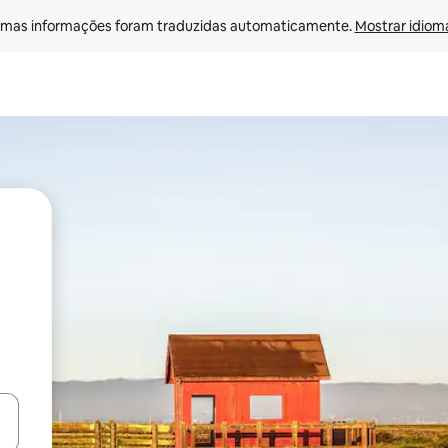
mas informações foram traduzidas automaticamente. 
Mostrar idioma
ore-os usando as seta para cima e para baixo do teclado ou tocando e