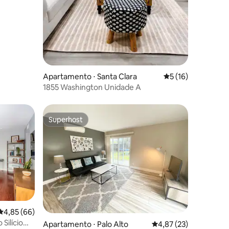
ções
Apartamento ⋅ Santa Clara
5 de uma avaliação
5 (16)
1855 Washington Unidade A
Superhost
Superhost
4,85 de uma avaliação média de 5, 66 avaliações
4,85 (66)
Silício
ções
Apartamento ⋅ Palo Alto
4,87 de uma avaliação
4,87 (23)