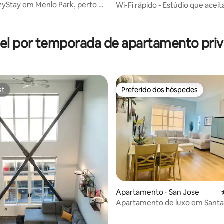
yStay em Menlo Park, perto de
Wi-Fi rápido - Estúdio que aceit
e Techs
de estimação em Culdesac tran
édia de 5, 195 avaliações
el por temporada de apartamento priv
st
Preferido dos hóspedes
st
Preferido dos hóspedes
média de 5, 45 avaliações
Apartamento ⋅ San Jose
Apartamento de luxo em Sant