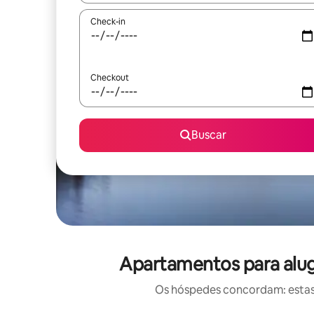
Check-in
Checkout
Buscar
Apartamentos para alug
Os hóspedes concordam: estas