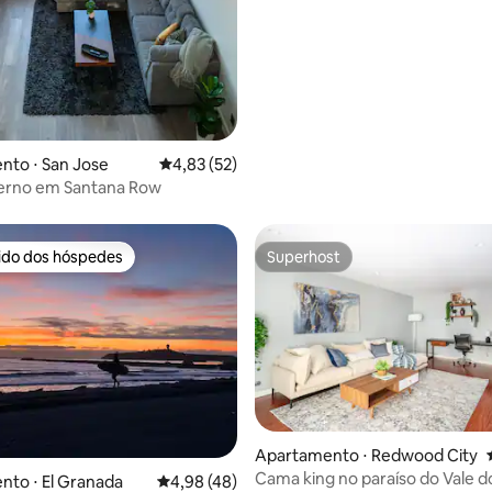
nto ⋅ San Jose
4,83 de uma avaliação média de 5, 52 avalia
4,83 (52)
erno em Santana Row
rido dos hóspedes
Superhost
 melhores preferidos dos hóspedes
Superhost
Apartamento ⋅ Redwood City
Cama king no paraíso do Vale do 
média de 5, 98 avaliações
to ⋅ El Granada
4,98 de uma avaliação média de 5, 48 avalia
4,98 (48)