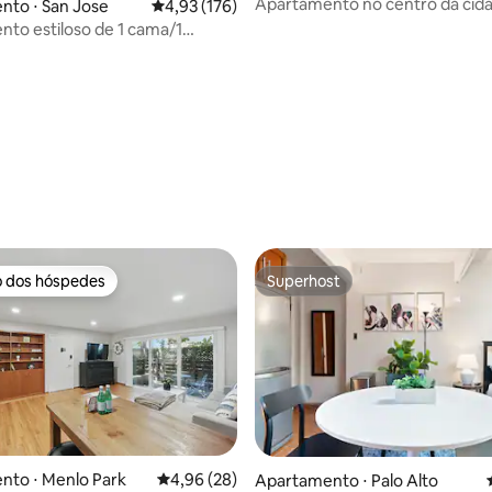
Apartamento no centro da cid
nto ⋅ San Jose
4,93 de uma avaliação média de 5, 176 avalia
4,93 (176)
curta distância a pé – próximo 
to estiloso de 1 cama/1
em localização privilegiada
o dos hóspedes
Superhost
o dos hóspedes
Superhost
nto ⋅ Menlo Park
4,96 de uma avaliação média de 5, 28 avalia
4,96 (28)
Apartamento ⋅ Palo Alto