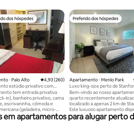
rido dos hóspedes
Preferido dos hóspedes
 melhores preferidos dos hóspedes
Preferido dos hóspedes
édia de 5, 186 avaliações
to ⋅ Palo Alto
4,93 de uma avaliação média de 5, 260 avalia
4,93 (260)
Apartamento ⋅ Menlo Park
to estúdio privativo com
Luxo king-size perto de Stanf
ivativa.
moderno 1-BR
ento tem entrada privativa
Bem-vindo ao nosso apartame
ck-in), banheiro privativo, cama
quarto recentemente atualiza
e, escrivaninha, cômoda e
localizado a apenas 2 km de Sta
mericana (geladeira, micro-
Este luxuoso apartamento disp
em apartamentos para alugar perto d
leira elétrica, Keurig,
uma cama king-size, uma TV 4K
ouça, utensílios). Posso
polegadas e Wi-Fi rápido para g
acesso a uma cozinha completa
que você tenha uma estadia co
 O apartamento tem
Quer você esteja visitando Sta