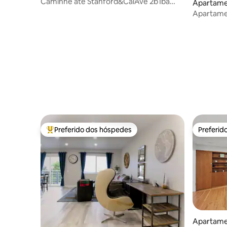
Caminhe até Stanford&CalAve 2b1ba
Apartame
King Bed Central Apt
Apartamen
banheiro 
Preferido dos hóspedes
Preferid
Entre os melhores preferidos dos hóspedes
Preferid
Apartame