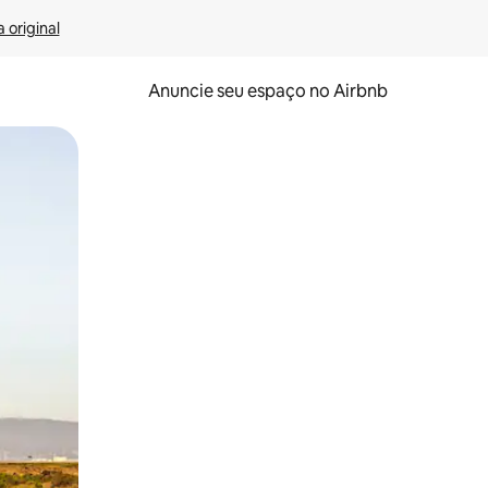
 original
Anuncie seu espaço no Airbnb
 deslizando o dedo na tela.