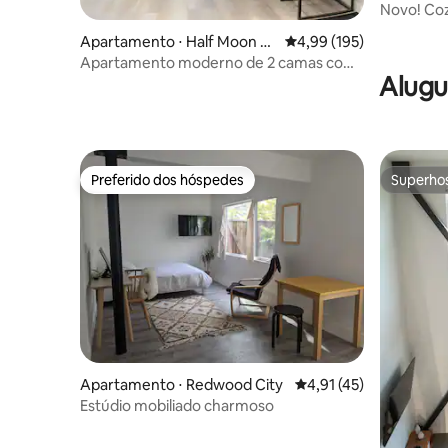
Novo! Coz
Stanford 
Apartamento ⋅ Half Moon Ba
4,99 de uma avaliação m
4,99 (195)
y
Apartamento moderno de 2 camas com
Alugu
vista para o mar
Preferido dos hóspedes
Superho
Preferido dos hóspedes
Superho
Apartamento ⋅ Redwood City
4,91 de uma avaliação 
4,91 (45)
Estúdio mobiliado charmoso