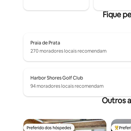
Keurig duo 🧑‍🍳 Cozinha totalmente
escada, arreme
abastecida ⚡️ Internet de alta velocidade
8 km de S
🧺 Lavadora
Joseph.
Fique pe
Praia de Prata
270 moradores locais recomendam
Harbor Shores Golf Club
94 moradores locais recomendam
Outros a
Preferido dos hóspedes
Prefe
Preferido dos hóspedes
Entre os