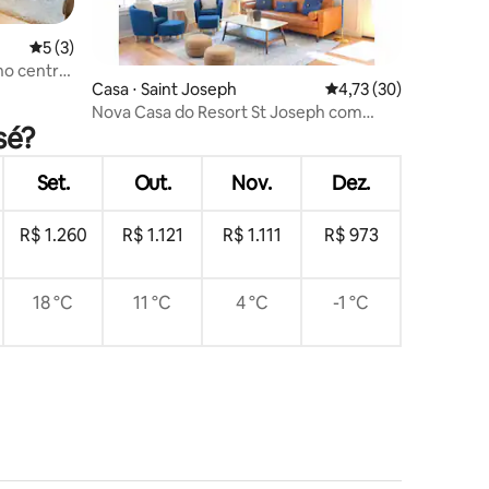
ções
5 de uma avaliação média de 5, 3 avaliações
5 (3)
 no centro
Casa ⋅ Saint Joseph
4,73 de uma avaliação
4,73 (30)
Nova Casa do Resort St Joseph com
sé?
PISCINA
Set.
Out.
Nov.
Dez.
R$ 1.260
R$ 1.121
R$ 1.111
R$ 973
18 °C
11 °C
4 °C
-1 °C