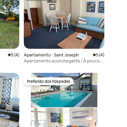
ções
5 de uma avaliação média de 5, 4 avaliações
5 (4)
Apartamento ⋅ Saint Joseph
5 de uma avaliaçã
5 (4)
Apartamento aconchegante | A poucos
passos da praia | The Ethan
Preferido dos hóspedes
Preferido dos hóspedes