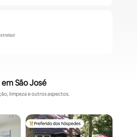
strelas!
s em São José
o, limpeza e outros aspectos.
Cabana ⋅
Preferido dos hóspedes
Prefe
Entre os melhores preferidos dos hóspedes
Entre o
Chalé ac
A menos 