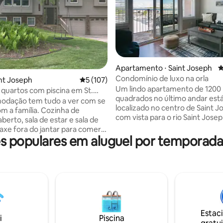
Apartamento ⋅ Saint Joseph
4
Condomínio de luxo na orla
édia de 5, 218 avaliações
int Joseph
5 de uma avaliação média de 5, 107 avalia
5 (107)
Um lindo apartamento de 1200
 quartos com piscina em St.
quadrados no último andar est
modação tem tudo a ver com se
localizado no centro de Saint 
família. Cozinha de
com vista para o rio Saint Josep
berto, sala de estar e sala de
apartamento é lindamente dec
mobiliado com camas confortáv
 populares em aluguel por temporada
gos
roupas de cama e produtos de 
 tela grande, Nintendo switch,
pessoal de qualidade de spa. 
ogo com muitos jogos de
quartos têm cortinas black-out
 e uma prancha de dardos.
inteligentes de tela plana carr
té a piscina (não aquecida) e a
com Netflix. A cozinha de conc
reira para se divertir ao sol e
aberto é fornecida com tudo o
ogueiras à noite para assar
precisa para preparar uma refe
s ao ar livre
edifício tem um elevador e
Estac
ançamento de bolsa, bola de
i
Piscina
estacionamento subterrâneo d