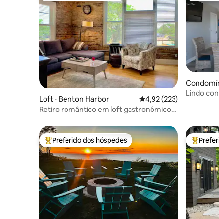
Condomíni
Lindo con
Loft ⋅ Benton Harbor
4,92 de uma avaliação m
4,92 (223)
para o rio
Retiro romântico em loft gastronômico
para dois
Preferido dos hóspedes
Prefe
Entre os melhores preferidos dos hóspedes
Entre os