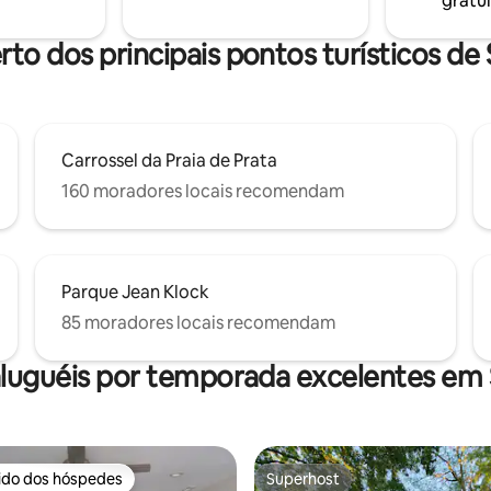
gratui
sso de anel. A casa fica a
O telhado tem vistas dignas de
ilver Beach e do centro de Saint
Instagram. WIFI gratuito.
rto dos principais pontos turísticos de
Carrossel da Praia de Prata
160 moradores locais recomendam
Parque Jean Klock
85 moradores locais recomendam
luguéis por temporada excelentes em
rido dos hóspedes
Superhost
 melhores preferidos dos hóspedes
Superhost