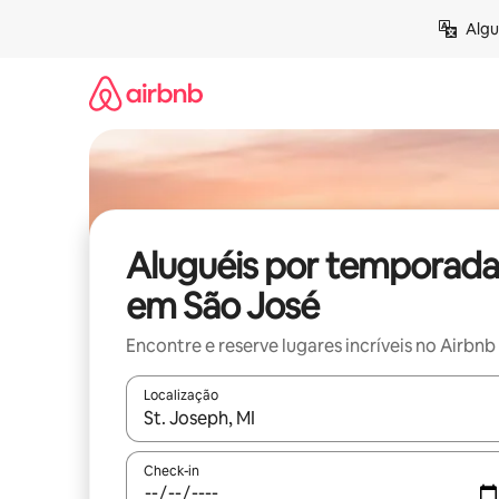
Pular
Algu
para
o
conteúdo
Aluguéis por temporada
em São José
Encontre e reserve lugares incríveis no Airbnb
Localização
Quando os resultados estiverem disponíveis, expl
Check-in