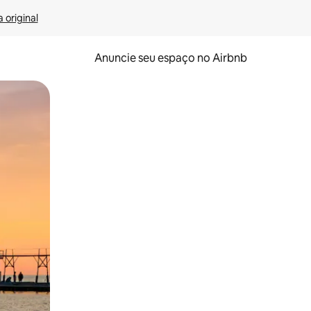
 original
Anuncie seu espaço no Airbnb
 deslizando o dedo na tela.