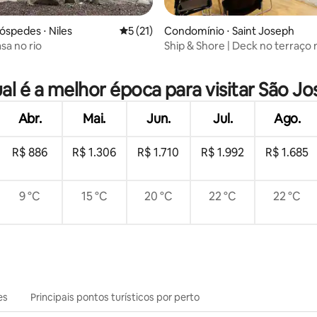
média de 5, 17 avaliações
óspedes ⋅ Niles
5 de uma avaliação média de 5, 21 avalia
5 (21)
Condomínio ⋅ Saint Joseph
sa no rio
Ship & Shore | Deck no terraço
da cidade | Lareira
al é a melhor época para visitar São Jo
Abr.
Mai.
Jun.
Jul.
Ago.
R$ 886
R$ 1.306
R$ 1.710
R$ 1.992
R$ 1.685
9 °C
15 °C
20 °C
22 °C
22 °C
es
Principais pontos turísticos por perto