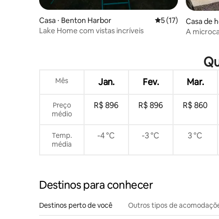
Casa ⋅ Benton Harbor
5 de uma avaliação 
5 (17)
Casa de h
Lake Home com vistas incríveis
A microca
Qu
Mês
Jan.
Fev.
Mar.
R$ 896
R$ 896
R$ 860
Preço
médio
-4 °C
-3 °C
3 °C
Temp.
média
Destinos para conhecer
Destinos perto de você
Outros tipos de acomodaçõ