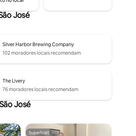
to no local
finas abaixo. Ar condicionado no andar
de cima, banheira original com pés de
garra.
 São José
Silver Harbor Brewing Company
102 moradores locais recomendam
The Livery
76 moradores locais recomendam
 São José
Superhost
Superhost