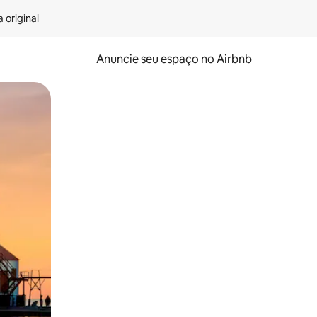
 original
Anuncie seu espaço no Airbnb
 deslizando o dedo na tela.