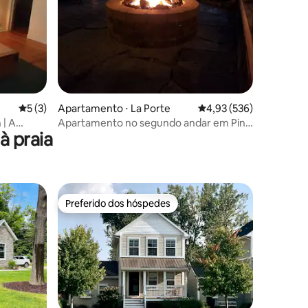
ções
5 de uma avaliação média de 5, 3 avaliações
5 (3)
Apartamento ⋅ La Porte
4,93 de uma avaliação 
4,93 (536)
 | A
Apartamento no segundo andar em Pine
à praia
ie
Lake
Preferido dos hóspedes
Preferido dos hóspedes