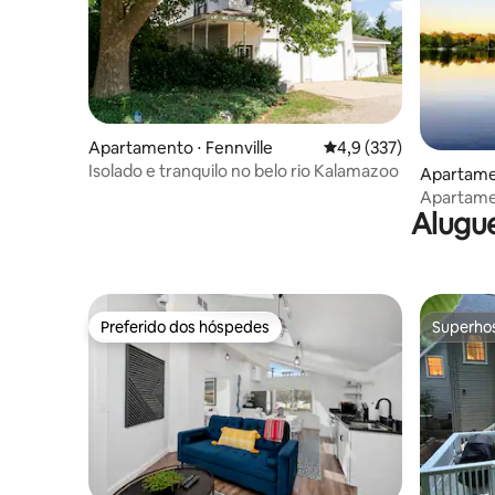
Apartamento ⋅ Fennville
4,9 de uma avaliação m
4,9 (337)
Isolado e tranquilo no belo rio Kalamazoo
Apartame
Apartame
Alugue
em North 
Preferido dos hóspedes
Superho
Preferido dos hóspedes
Superho