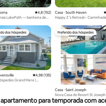
édia de 5, 231 avaliações
oloma
4,8 de uma avaliação média de 5, 152 avalia
4,8 (152)
Casa ⋅ South Haven
4
raia LakePath — banheira de
Happy Z 's Retreat~ Caminhada
sagem, Lago Michigan
praia
rido dos hóspedes
Preferido dos hóspedes
 melhores preferidos dos hóspedes
Preferido dos hóspedes
édia de 5, 148 avaliações
vensville
4,98 de uma avaliação média de 5, 135 avalia
4,98 (135)
hóspedes Grand Mere |
lle
Casa ⋅ Saint Joseph
Nova Casa do Resort St Josep
 apartamento para temporada com ace
PISCINA