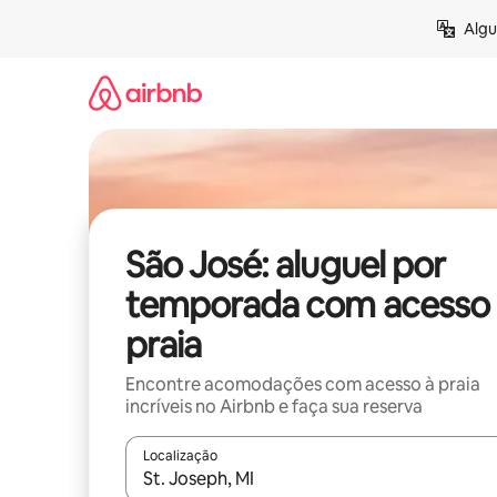
Pular
Algu
para
o
conteúdo
São José: aluguel por
temporada com acesso 
praia
Encontre acomodações com acesso à praia
incríveis no Airbnb e faça sua reserva
Localização
Quando os resultados estiverem disponíveis, expl