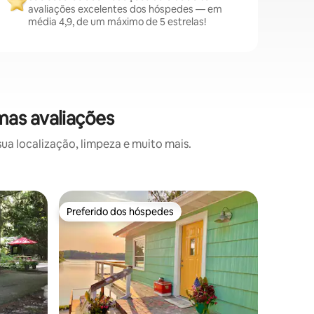
avaliações excelentes dos hóspedes — em
média 4,9, de um máximo de 5 estrelas!
mas avaliações
a localização, limpeza e muito mais.
Casa ⋅ S
Preferido dos hóspedes
Prefe
os hóspedes
Preferido dos hóspedes
Entre o
Atomic A
espera p
Atomic A
4 quarto
coração 
MI. Esta 
um quinta
aberto c