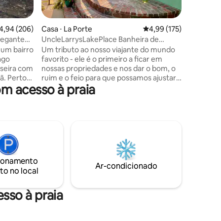
de sua fronteira. A
infinitas:
ções
banheira
,94 de uma avaliação média de 5, 206 avaliações
4,94 (206)
Casa ⋅ La Porte
4,99 de uma avaliação 
4,99 (175)
de pingu
varanda 
hegante
UncleLarrysLakePlace Banheira de
aceno es
hidromassagem Caiaques Pingue-
 um bairro
Um tributo ao nosso viajante do mundo
século é
pongue
ago
favorito - ele é o primeiro a ficar em
curadoria
seira com
nossas propriedades e nos dar o bom, o
isso tão 
ã. Perto
ruim e o feio para que possamos ajustar a
m acesso à praia
 no
melhor experiência para VOCÊ. Esta casa
 campo
recém-remodelada no lago possui 4
ocais,
áreas de dormir, banheira de
e golfe e
hidromassagem durante todo o ano, sala
ante todo
de jogos com mesa de pingue-pongue e
róprias
TV de tela grande, grandes espaços de
-Fi pode
reunião dentro e fora, nova cozinha e
Espere
seus próprios caiaques para explorar a
ionamento
 de areias
área. Desfrute do pôr do sol e da vista
Ar-condicionado
to no local
no andar
para o lago da banheira de
 pés de
hidromassagem no deck amplo ou
enquanto grelha no gás Weber grelha.
sso à praia