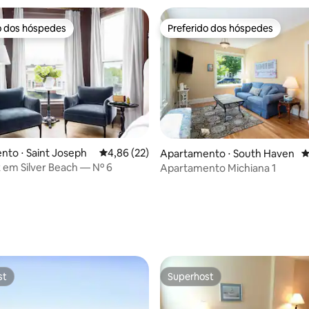
o dos hóspedes
Preferido dos hóspedes
o dos hóspedes
Preferido dos hóspedes
to ⋅ Saint Joseph
4,86 de uma avaliação média de 5, 22 avalia
4,86 (22)
Apartamento ⋅ South Haven
4
k em Silver Beach — Nº 6
Apartamento Michiana 1
édia de 5, 149 avaliações
st
Superhost
st
Superhost