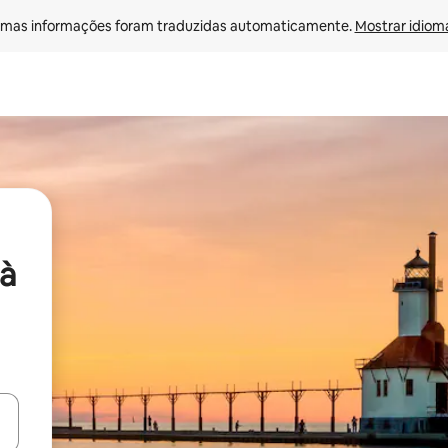
mas informações foram traduzidas automaticamente. 
Mostrar idioma
à
ore-os usando as seta para cima e para baixo do teclado ou tocando e