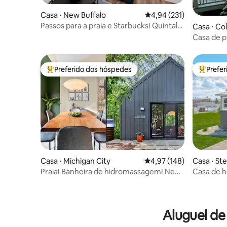
Casa ⋅ New Buffalo
4,94 de uma avaliação m
4,94 (231)
Passos para a praia e Starbucks! Quintal
Casa ⋅ C
privado, lareira!
Casa de p
hidromas
Preferido dos hóspedes
Prefe
Entre os melhores preferidos dos hóspedes
Entre os
Casa ⋅ Michigan City
4,97 de uma avaliação m
4,97 (148)
Casa ⋅ Ste
Praia! Banheira de hidromassagem! New
Casa de 
Buffalo! Fogueira! Cama king!
Stevensvi
Aluguel de