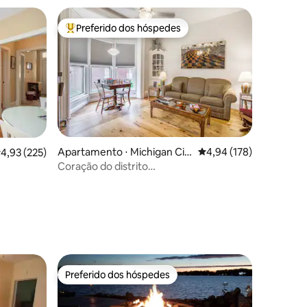
Preferido dos hóspedes
Entre os melhores preferidos dos hóspedes
ções
Apartamento ⋅ Michigan Cit
4,94 de uma avaliação 
4,94 (178)
,93 de uma avaliação média de 5, 225 avaliações
4,93 (225)
y
Coração do distrito
histórico*King*Estacionamento*A/C*#1
Preferido dos hóspedes
Preferido dos hóspedes