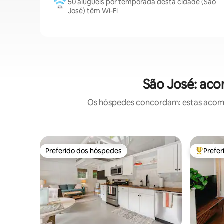
50 aluguéis por temporada desta cidade (São
José) têm Wi-Fi
São José: aco
Os hóspedes concordam: estas acomod
Preferido dos hóspedes
Prefe
Preferido dos hóspedes
Entre os