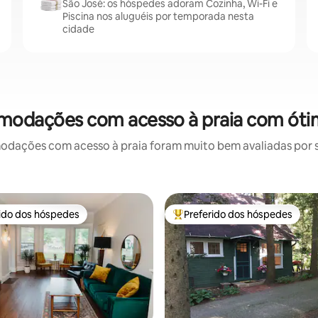
São José: os hóspedes adoram Cozinha, Wi-Fi e
Piscina nos aluguéis por temporada nesta
cidade
modações com acesso à praia com óti
ações com acesso à praia foram muito bem avaliadas por su
rido dos hóspedes
Preferido dos hóspedes
 melhores preferidos dos hóspedes
Entre os melhores preferidos d