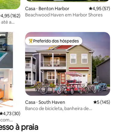
Casa ⋅ Benton Harbor
4,95 de uma avaliação
4,95 (57)
Beachwood Haven em Harbor Shores
ções
,95 de uma avaliação média de 5, 162 avaliações
4,95 (162)
 até a
Preferido dos hóspedes
Entre os melhores preferidos dos hóspedes
ções
Casa ⋅ South Haven
5 de uma avaliação 
5 (145)
Banco de bicicleta, banheira de
4,73 de uma avaliação média de 5, 30 avaliações
4,73 (30)
hidromassagem, playground, 3
quarteirões da praia, fogueira
h com
sso à praia