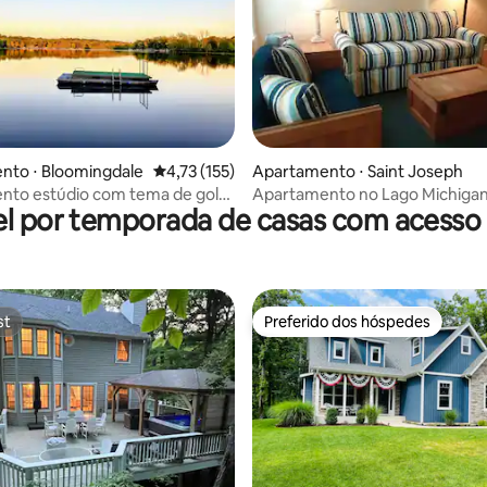
édia de 5, 337 avaliações
nto ⋅ Bloomingdale
4,73 de uma avaliação média de 5, 155 avalia
4,73 (155)
Apartamento ⋅ Saint Joseph
nto estúdio com tema de golfe
Apartamento no Lago Michigan
l por temporada de casas com acesso 
Scott Lake
poucos passos da areia | The Ell
st
Preferido dos hóspedes
st
Preferido dos hóspedes