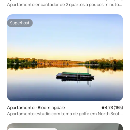
Apartamento encantador de 2 quartos a poucos minutos
do lago
Superhost
Superhost
Apartamento ⋅ Bloomingdale
4,73 de uma av
4,73 (155)
Apartamento estúdio com tema de golfe em North Scott
Lake