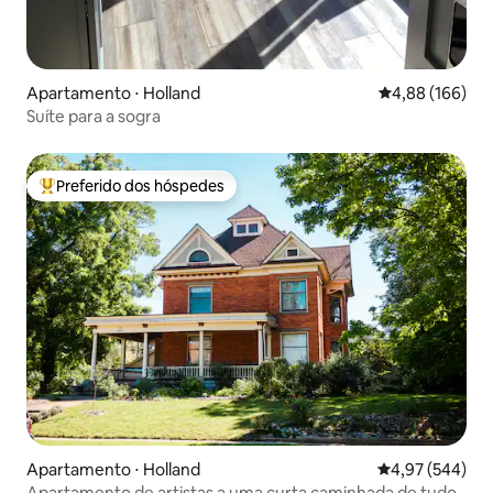
Apartamento ⋅ Holland
4,88 de uma av
4,88 (166)
Suíte para a sogra
Preferido dos hóspedes
Entre os melhores preferidos dos hóspedes
Apartamento ⋅ Holland
4,97 de uma ava
4,97 (544)
Apartamento de artistas a uma curta caminhada de tudo