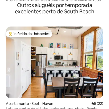
Outros aluguéis por temporada
excelentes perto de South Beach
Preferido dos hóspedes
Entre os melhores preferidos dos hóspedes
Apartamento ⋅ South Haven
5 de uma a
5 (22)
Loft no centro da cidade: lareira externa, piscina/banheira