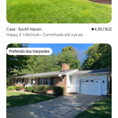
Casa ⋅ South Haven
4,95 de uma av
4,95 (162)
Happy Z 's Retreat~ Caminhada até a praia
Preferido dos hóspedes
Preferido dos hóspedes