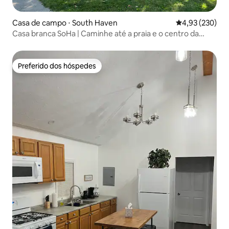
Casa de campo ⋅ South Haven
4,93 de uma av
4,93 (230)
Casa branca SoHa | Caminhe até a praia e o centro da
cidade
Preferido dos hóspedes
Preferido dos hóspedes