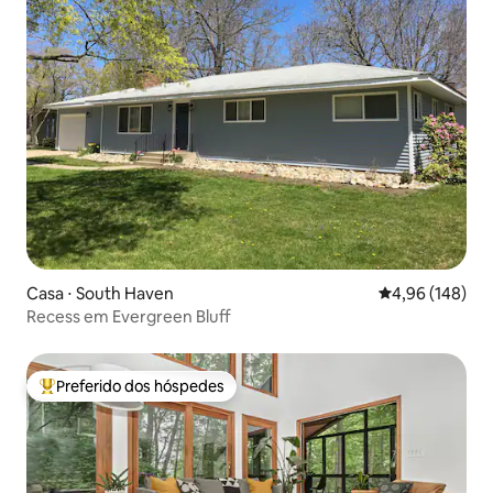
Casa ⋅ South Haven
4,96 de uma av
4,96 (148)
Recess em Evergreen Bluff
Preferido dos hóspedes
Entre os melhores preferidos dos hóspedes