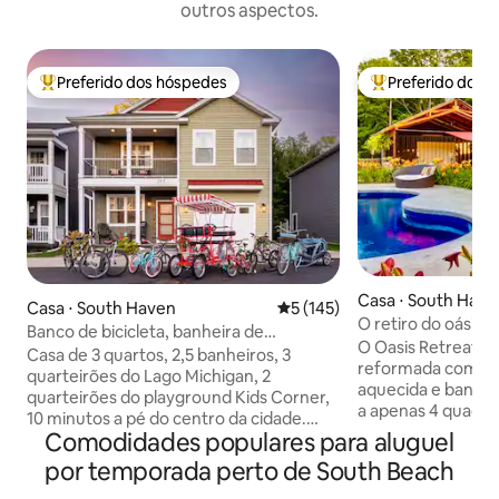
outros aspectos.
Preferido dos hóspedes
Preferido dos 
Entre os melhores preferidos dos hóspedes
Entre os melhore
Casa ⋅ South Have
Casa ⋅ South Haven
5 de uma avaliação média de 
5 (145)
O retiro do oásis
Banco de bicicleta, banheira de
O Oasis Retreat é
hidromassagem, playground, 3
Casa de 3 quartos, 2,5 banheiros, 3
reformada com pis
quarteirões da praia, fogueira
quarteirões do Lago Michigan, 2
aquecida e banhe
quarteirões do playground Kids Corner,
a apenas 4 quadra
10 minutos a pé do centro da cidade.
Haven e perto das
Comodidades populares para aluguel
Banheira de hidromassagem para 6
Michigan, da marina
pessoas! Bicicleta ergométrica super
por temporada perto de South Beach
restaurantes, bares e lojas.
divertida! Fogueira ao ar livre Todos os
famílias e grupos, 