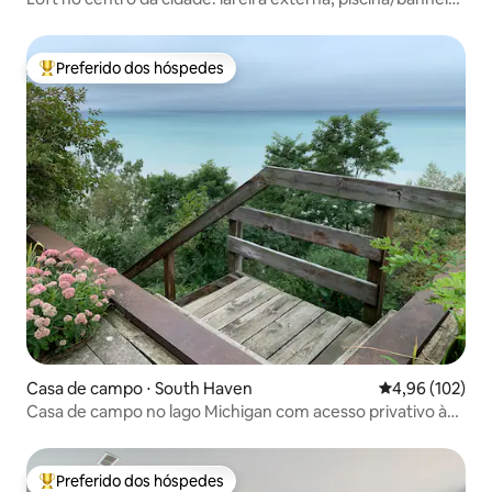
de hidromassagem, cinema, academia
Preferido dos hóspedes
Entre os melhores preferidos dos hóspedes
Casa de campo ⋅ South Haven
4,96 de uma av
4,96 (102)
Casa de campo no lago Michigan com acesso privativo à
praia
Preferido dos hóspedes
Entre os melhores preferidos dos hóspedes