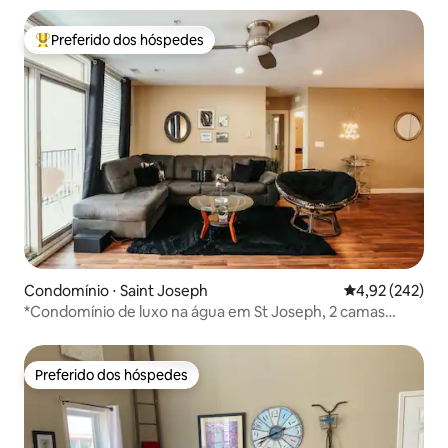
Preferido dos hóspedes
Entre os melhores preferidos dos hóspedes
Condomínio ⋅ Saint Joseph
4,92 de uma av
4,92 (242)
*Condomínio de luxo na água em St Joseph, 2 camas
queen size*
Preferido dos hóspedes
Preferido dos hóspedes