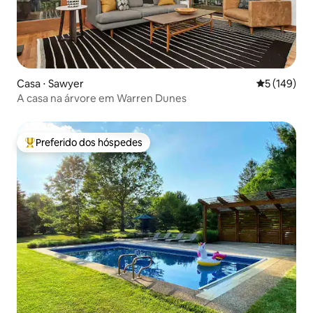
Casa ⋅ Sawyer
5 de uma av
5 (149)
A casa na árvore em Warren Dunes
Preferido dos hóspedes
Entre os melhores preferidos dos hóspedes