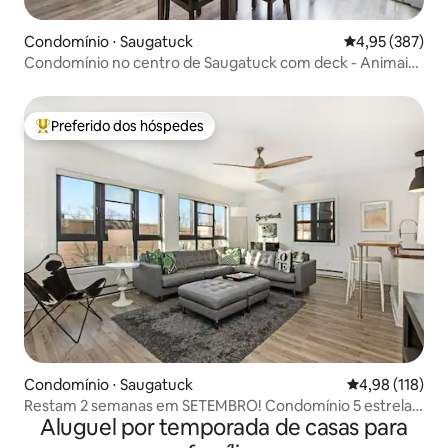
Condomínio ⋅ Saugatuck
4,95 de uma av
4,95 (387)
Condomínio no centro de Saugatuck com deck - Animais
de estimação são bem-vindos
Preferido dos hóspedes
Entre os melhores preferidos dos hóspedes
Condomínio ⋅ Saugatuck
4,98 de uma av
4,98 (118)
Restam 2 semanas em SETEMBRO! Condomínio 5 estrelas
Aluguel por temporada de casas para
no centro de Saugy e com estacionamento!