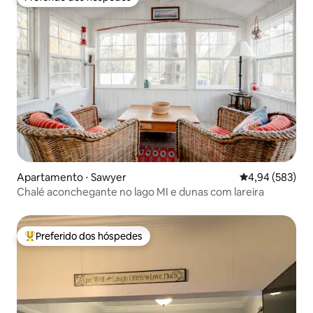
Preferido dos hóspedes
Apartamento ⋅ Sawyer
4,94 de uma ava
4,94 (583)
Chalé aconchegante no lago MI e dunas com lareira
Preferido dos hóspedes
Entre os melhores preferidos dos hóspedes