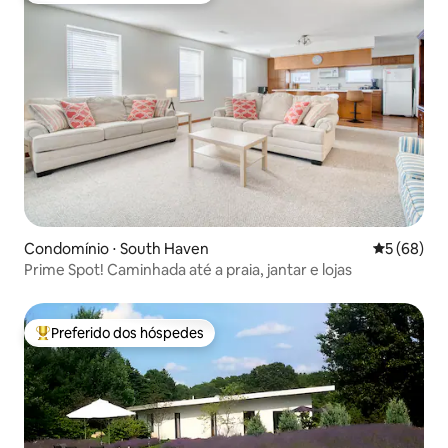
Condomínio ⋅ South Haven
5 de uma a
5 (68)
Prime Spot! Caminhada até a praia, jantar e lojas
Preferido dos hóspedes
Entre os melhores preferidos dos hóspedes