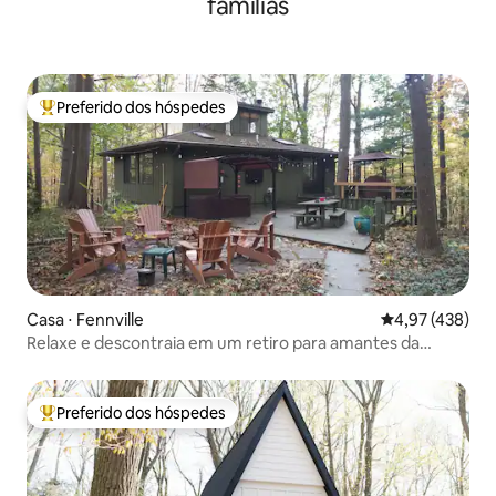
famílias
Preferido dos hóspedes
Entre os melhores preferidos dos hóspedes
Casa ⋅ Fennville
4,97 de uma av
4,97 (438)
Relaxe e descontraia em um retiro para amantes da
natureza!
Preferido dos hóspedes
Entre os melhores preferidos dos hóspedes