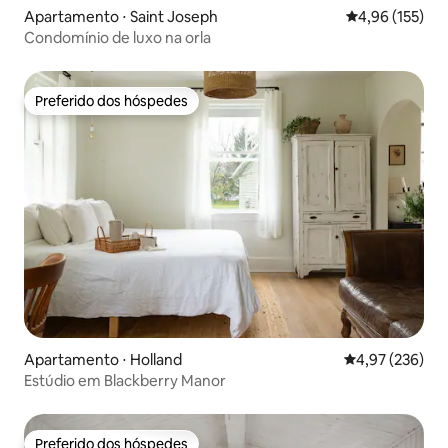
Apartamento ⋅ Saint Joseph
4,96 de uma av
4,96 (155)
Condomínio de luxo na orla
Preferido dos hóspedes
Preferido dos hóspedes
Apartamento ⋅ Holland
4,97 de uma av
4,97 (236)
Estúdio em Blackberry Manor
Preferido dos hóspedes