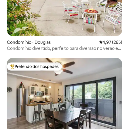
Condomínio ⋅ Douglas
4,97 de uma av
4,97 (265)
Condomínio divertido, perfeito para diversão no verão e
no outono.
Preferido dos hóspedes
Entre os melhores preferidos dos hóspedes