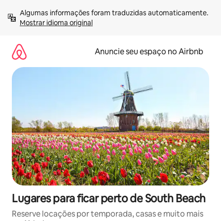
Pular
Algumas informações foram traduzidas automaticamente. 
para
Mostrar idioma original
o
conteúdo
Anuncie seu espaço no Airbnb
Lugares para ficar perto de South Beach
Reserve locações por temporada, casas e muito mais