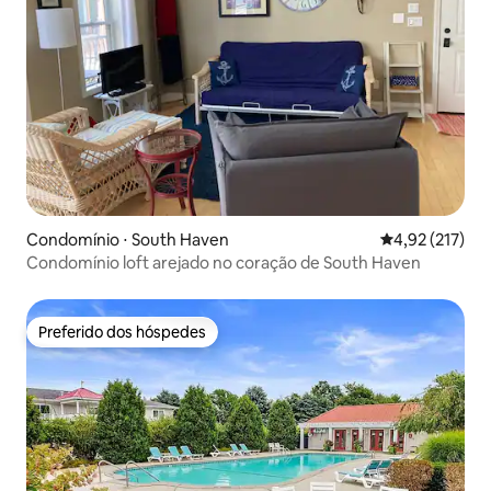
Condomínio ⋅ South Haven
4,92 de uma av
4,92 (217)
Condomínio loft arejado no coração de South Haven
Preferido dos hóspedes
Preferido dos hóspedes