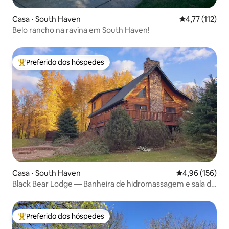
Casa ⋅ South Haven
4,77 de uma av
4,77 (112)
Belo rancho na ravina em South Haven!
Preferido dos hóspedes
Entre os melhores preferidos dos hóspedes
Casa ⋅ South Haven
4,96 de uma av
4,96 (156)
Black Bear Lodge — Banheira de hidromassagem e sala de
jogos
Preferido dos hóspedes
Entre os melhores preferidos dos hóspedes