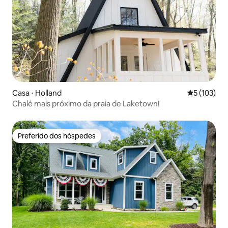
Casa ⋅ Holland
5 de uma av
5 (103)
Chalé mais próximo da praia de Laketown!
Preferido dos hóspedes
Preferido dos hóspedes