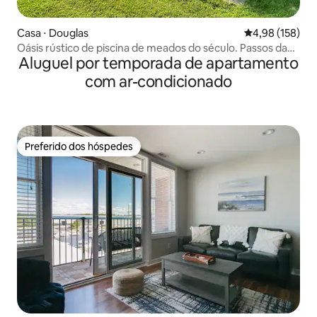
Casa ⋅ Douglas
4,98 de uma av
4,98 (158)
Oásis rústico de piscina de meados do século. Passos da
Aluguel por temporada de apartamento
cidade!
com ar-condicionado
Preferido dos hóspedes
Preferido dos hóspedes