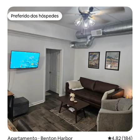
Preferido dos hóspedes
Preferido dos hóspedes
Apartamento ⋅ Benton Harbor
4,82 de uma av
4,82 (184)