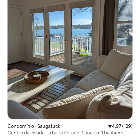
Condomínio ⋅ Saugatuck
4,97 de uma av
4,97 (129)
Centro da cidade - à beira do lago; 1 quarto; 1 banheiro,
cães são bem-vindos!