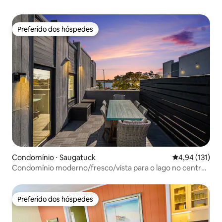
Preferido dos hóspedes
Preferido dos hóspedes
Condomínio ⋅ Saugatuck
4,94 de uma av
4,94 (131)
Condomínio moderno/fresco/vista para o lago no centro
de Saugatuck
Preferido dos hóspedes
Preferido dos hóspedes