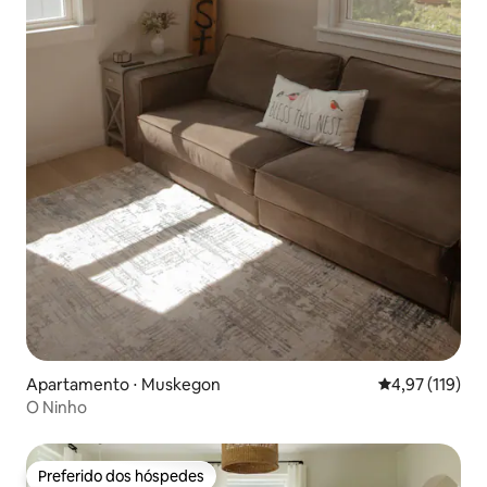
Apartamento ⋅ Muskegon
4,97 de uma av
4,97 (119)
O Ninho
Preferido dos hóspedes
Preferido dos hóspedes