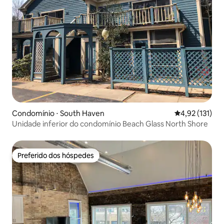
Condomínio ⋅ South Haven
4,92 de uma av
4,92 (131)
Unidade inferior do condomínio Beach Glass North Shore
Preferido dos hóspedes
Preferido dos hóspedes