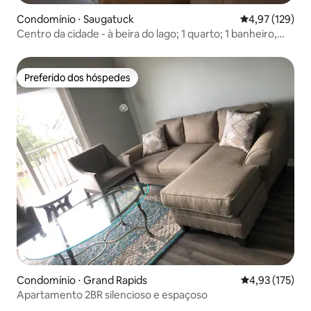
Condomínio ⋅ Saugatuck
4,97 de uma av
4,97 (129)
Centro da cidade - à beira do lago; 1 quarto; 1 banheiro,
cães são bem-vindos!
Preferido dos hóspedes
Preferido dos hóspedes
Condomínio ⋅ Grand Rapids
4,93 de uma av
4,93 (175)
Apartamento 2BR silencioso e espaçoso