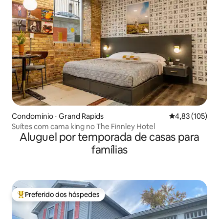
Condomínio ⋅ Grand Rapids
4,83 de uma av
4,83 (105)
Suítes com cama king no The Finnley Hotel
Aluguel por temporada de casas para
famílias
Preferido dos hóspedes
Entre os melhores preferidos dos hóspedes