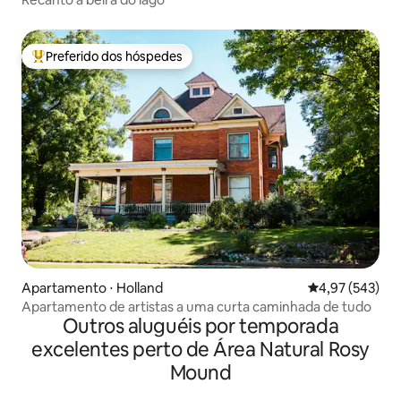
Preferido dos hóspedes
Entre os melhores preferidos dos hóspedes
Apartamento ⋅ Holland
4,97 de uma av
4,97 (543)
Apartamento de artistas a uma curta caminhada de tudo
Outros aluguéis por temporada
excelentes perto de Área Natural Rosy
Mound