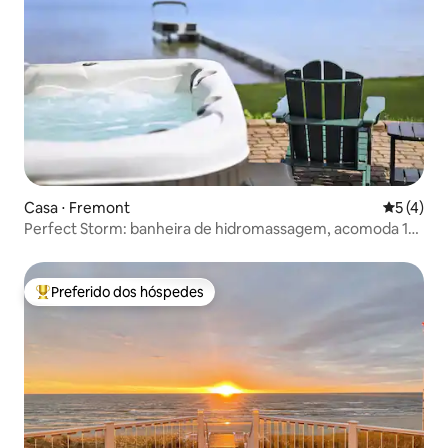
Casa ⋅ Fremont
5 de uma 
5 (4)
Perfect Storm: banheira de hidromassagem, acomoda 10
pessoas, praia de areia
Preferido dos hóspedes
Entre os melhores preferidos dos hóspedes