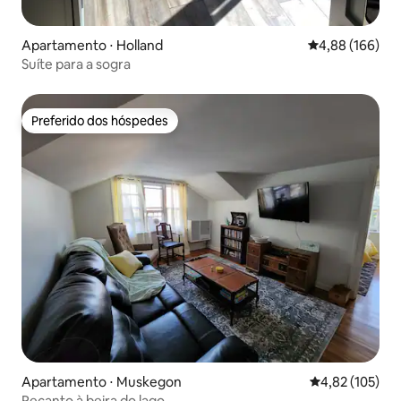
Apartamento ⋅ Holland
4,88 de uma av
4,88 (166)
Suíte para a sogra
Preferido dos hóspedes
Preferido dos hóspedes
Apartamento ⋅ Muskegon
4,82 de uma av
4,82 (105)
Recanto à beira do lago