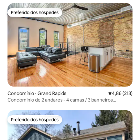
Preferido dos hóspedes
Preferido dos hóspedes
Condomínio ⋅ Grand Rapids
4,86 de uma av
4,86 (213)
Condomínio de 2 andares - 4 camas / 3 banheiros
completos
Preferido dos hóspedes
Preferido dos hóspedes