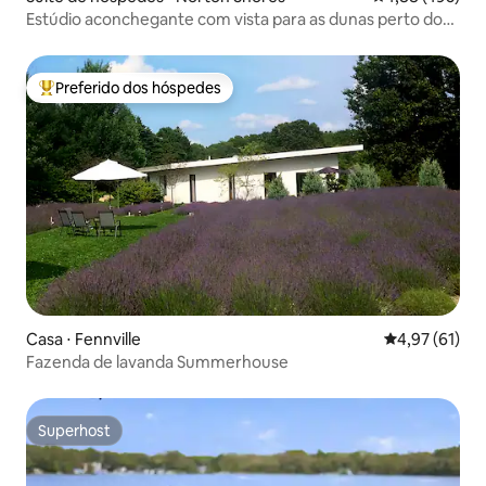
Estúdio aconchegante com vista para as dunas perto do
lago Michigan com sauna
Preferido dos hóspedes
Entre os melhores preferidos dos hóspedes
Casa ⋅ Fennville
4,97 de uma a
4,97 (61)
Fazenda de lavanda Summerhouse
Superhost
Superhost