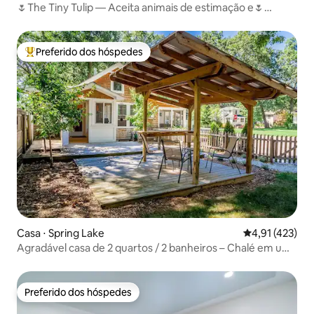
🌷The Tiny Tulip — Aceita animais de estimação e🌷
famílias
Preferido dos hóspedes
Entre os melhores preferidos dos hóspedes
Casa ⋅ Spring Lake
4,91 de uma av
4,91 (423)
Agradável casa de 2 quartos / 2 banheiros – Chalé em uma
pereira
Preferido dos hóspedes
Preferido dos hóspedes