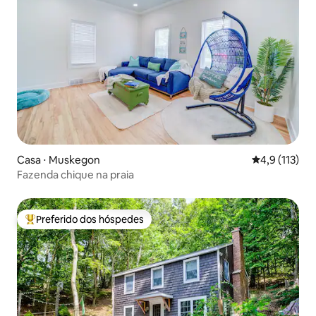
Casa ⋅ Muskegon
4,9 de uma av
4,9 (113)
Fazenda chique na praia
Preferido dos hóspedes
Entre os melhores preferidos dos hóspedes