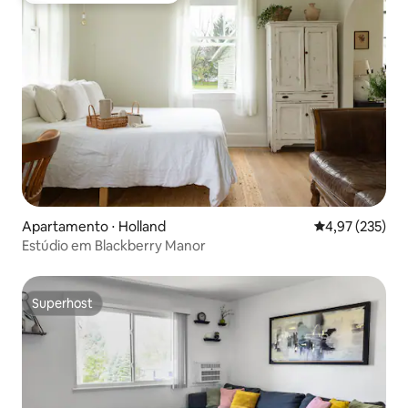
Apartamento ⋅ Holland
4,97 de uma av
4,97 (235)
Estúdio em Blackberry Manor
Superhost
Superhost