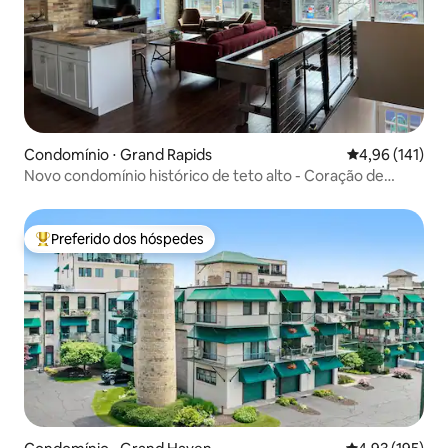
Condomínio ⋅ Grand Rapids
4,96 de uma av
4,96 (141)
Novo condomínio histórico de teto alto - Coração de
Cherry
Preferido dos hóspedes
Entre os melhores preferidos dos hóspedes