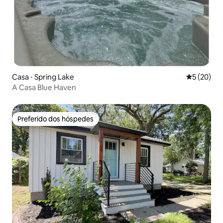
Casa ⋅ Spring Lake
5 de uma a
5 (20)
A Casa Blue Haven
Preferido dos hóspedes
Preferido dos hóspedes