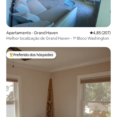
Apartamento ⋅ Grand Haven
4,85 de uma av
4,85 (207)
Melhor localização de Grand Haven - 1º Bloco Washington
Preferido dos hóspedes
Entre os melhores preferidos dos hóspedes