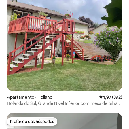
Apartamento ⋅ Holland
4,97 de uma av
4,97 (392)
Holanda do Sul, Grande Nível Inferior com mesa de bilhar.
Preferido dos hóspedes
Preferido dos hóspedes