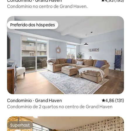
Condomínio ⋅ Grand Haven
4,93 de uma av
4,93 (195)
Condomínio no centro de Grand Haven.
Preferido dos hóspedes
Preferido dos hóspedes
Condomínio ⋅ Grand Haven
4,86 de uma av
4,86 (131)
Condomínio de 2 quartos no centro de Grand Haven
Superhost
Superhost