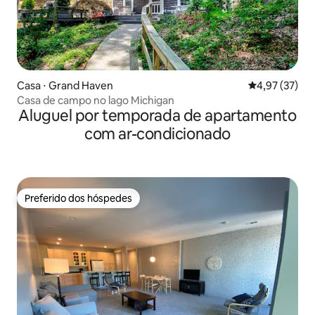
Casa ⋅ Grand Haven
4,97 de uma a
4,97 (37)
Casa de campo no lago Michigan
Aluguel por temporada de apartamento
com ar-condicionado
Preferido dos hóspedes
Preferido dos hóspedes