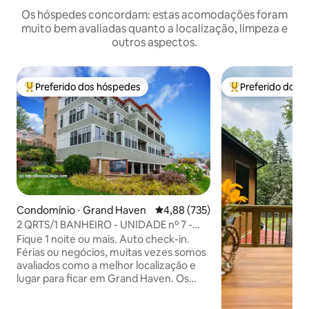
Os hóspedes concordam: estas acomodações foram
muito bem avaliadas quanto a localização, limpeza e
outros aspectos.
Preferido dos hóspedes
Preferido dos 
Entre os melhores preferidos dos hóspedes
Entre os melhore
Condomínio ⋅ Grand Haven
4,88 de uma avaliação média de 
4,88 (735)
2 QRTS/1 BANHEIRO - UNIDADE nº 7 -
Melhor localização à beira-mar
Fique 1 noite ou mais. Auto check-in.
Férias ou negócios, muitas vezes somos
avaliados como a melhor localização e
lugar para ficar em Grand Haven. Os
hóspedes desfrutam de Check-in rápido
no mesmo dia sem complicações (24